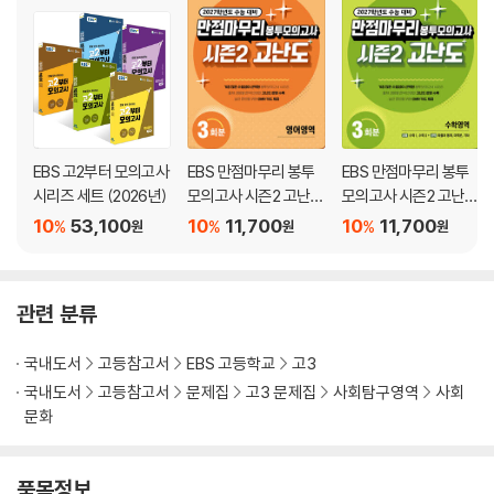
EBS 고2부터 모의고사
EBS 만점마무리 봉투
EBS 만점마무리 봉투
시리즈 세트 (2026년)
모의고사 시즌2 고난도
모의고사 시즌2 고난도
영어영역 3회분 (2026
수학영역 3회분 (2026
10
53,100
10
11,700
10
11,700
%
%
%
원
원
원
년)
년)
관련 분류
국내도서
고등참고서
EBS 고등학교
고3
국내도서
고등참고서
문제집
고3 문제집
사회탐구영역
사회
문화
품목정보