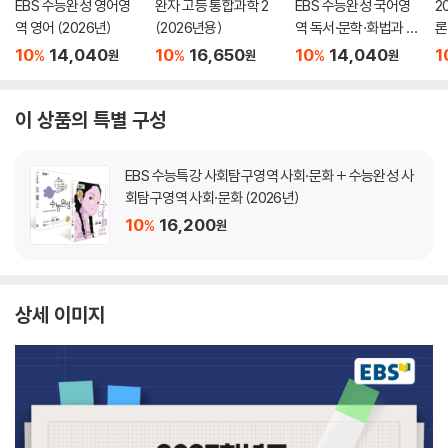
EBS 수능완성 영어영
완자 고등 통합과학 2
EBS 수능완성 국어영
2
역 영어 (2026년)
(2026년용)
역 독서·문학·화법과 작
론
문 (2026년)
(
10
14,040
10
16,650
10
14,040
1
%
%
%
원
원
원
이 상품의 특별 구성
EBS 수능특강 사회탐구영역 사회·문화 + 수능완성 사
회탐구영역 사회·문화 (2026년)
10
16,200
%
원
상세 이미지