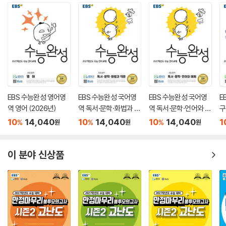
EBS 수능완성 영어영
EBS 수능완성 국어영
EBS 수능완성 국어영
E
역 영어 (2026년)
역 독서·문학·화법과 작
역 독서·문학·언어와 매
구
문 (2026년)
체 (2026년)
0
10
14,040
10
14,040
10
14,040
1
%
%
%
원
원
원
이 분야 신상품