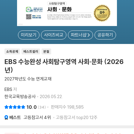
미리보기
사이즈비교
파트너샵
공유하기
소득공제
베스트셀러
분철
EBS 수능완성 사회탐구영역 사회·문화 (2026
년)
2027학년도 수능 연계교재
EBS
저
한국교육방송공사
2026.05.22.
10.0
판매지수
198,585
34
베스트
고등참고서
4위
고등참고서 top20 12주