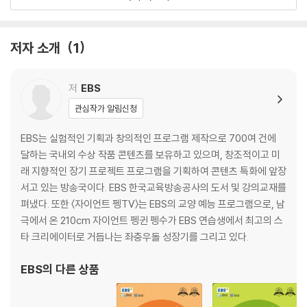
11사회 불평등 현상의 이해
12사회 이동과 사회 계층 구조
13다양한 사회 불평등 현상
저자 소개
1
14사회 복지와 복지 제도
15사회 변동과 사회 운동
16현대 사회의 변화와 전 지구적 수준의 문제
저
EBS
관심작가 알림신청
실전 모의고사 1회
실전 모의고사 2회
EBS는 실험적인 기획과 창의적인 프로그램 제작으로 700여 건에
실전 모의고사 3회
달하는 국내외 수상 작품 콘텐츠를 보유하고 있으며, 창조적이고 미
실전 모의고사 4회
래 지향적인 장기 프로젝트 프로그램을 기획하여 콘텐츠 특화에 앞장
실전 모의고사 5회
서고 있는 방송국이다. EBS 한국교육방송공사의 도서 및 강의교재를
펴냈다. 또한 〈자이언트 펭TV〉는 EBS의 교양 예능 프로그램으로, 남
극에서 온 210cm 자이언트 펭귄 펭수가 EBS 연습생에서 최고의 스
타 크리에이터로 거듭나는 좌충우돌 성장기를 그리고 있다.
EBS
의 다른 상품