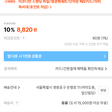
아코디언 스탠딩 파일/형광펜세트/단어장 메모카드/미피
구매혜택
독서대(포인트 차감)
9,800
원
10
8,820
YES포인트
90원 (1%)
5만원 이상 구매 시 2천원 추가 적립
앱 다운 시 1천원 상품권
결제혜택
카드/간편결제 혜택을 확인하세요
배송안내
서울특별시 영등포구 은행로 11(여의도동,
변경
일신빌딩)
배송비
유료
(도서 15,000원 이상 무료)