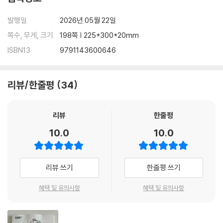
발행일
2026년 05월 22일
쪽수, 무게, 크기
198쪽 | 225*300*20mm
ISBN13
9791143600646
리뷰/한줄평
34
리뷰
한줄평
10.0
10.0
리뷰 쓰기
한줄평 쓰기
혜택 및 유의사항
혜택 및 유의사항