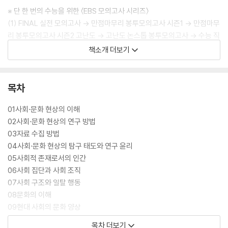
※ 단 한 번의 수능을 위한 〈EBS 모의고사 시리즈〉
(1) FINAL 실전 모의고사 → 만점마무리 봉투모의고사 시즌1 → 만점마무
리 봉투모의고사 시즌2 고난도 → 고난도 논스톱 봉투모의고사 → 수능 직
전보강 클리어 봉투모의고사
책소개 더보기
(2) EBS eBook 전용 모의고사 〈버티컬 모의고사〉 시즌1~4 (시즌별 3
책)
목차
01사회·문화 현상의 이해
02사회·문화 현상의 연구 방법
03자료 수집 방법
04사회·문화 현상의 탐구 태도와 연구 윤리
05사회적 존재로서의 인간
06사회 집단과 사회 조직
07사회 구조와 일탈 행동
08문화의 이해
09현대 사회의 문화 양상
10문화 변동의 양상과 대응
목차 더보기