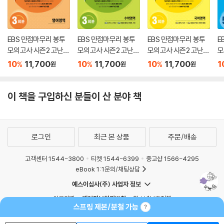
EBS 만점마무리 봉투
EBS 만점마무리 봉투
EBS 만점마무리 봉투
E
모의고사 시즌2 고난도
모의고사 시즌2 고난도
모의고사 시즌2 고난도
모
영어영역 3회분 (2026
수학영역 3회분 (2026
국어영역 3회분 (2026
역
10
11,700
10
11,700
10
11,700
1
%
%
%
원
원
원
년)
년)
년)
0
이 책을 구입하신 분들이 산 분야 책
로그인
최근 본 상품
주문/배송
고객센터 1544-3800
티켓 1544-6399
중고샵 1566-4295
eBook 1:1문의/채팅상담
예스이십사(주) 사업자 정보
이용약관
개인정보처리방침
청소년보호정책
스프링 제본/분철 가능
PC버전
회사소개
거래처관계자께
도서홍보
광고