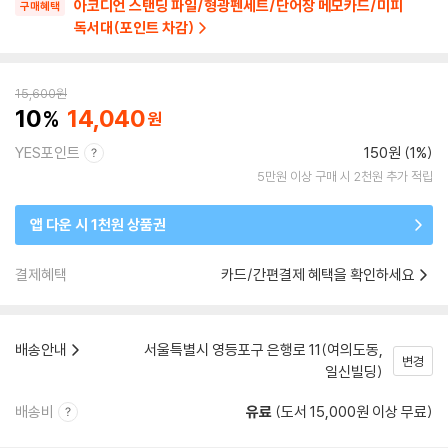
아코디언 스탠딩 파일/형광펜세트/단어장 메모카드/미피
구매혜택
독서대(포인트 차감)
15,600
원
10
14,040
YES포인트
150원 (1%)
5만원 이상 구매 시 2천원 추가 적립
앱 다운 시 1천원 상품권
결제혜택
카드/간편결제 혜택을 확인하세요
배송안내
서울특별시 영등포구 은행로 11(여의도동,
변경
일신빌딩)
배송비
유료
(도서 15,000원 이상 무료)