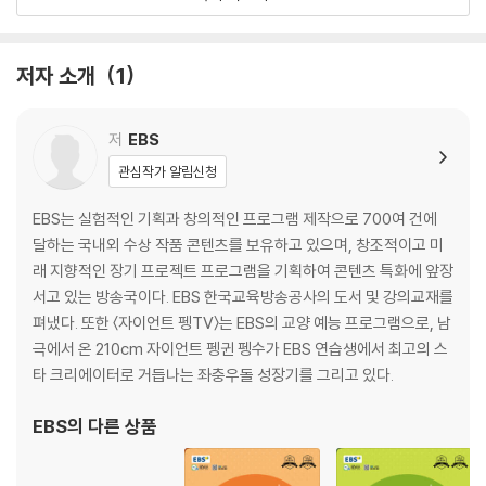
유형 연습④
유형 연습⑤
저자 소개
1
03 화법
유형 연습①
유형 연습②
저
EBS
관심작가 알림신청
04 작문
유형 연습①
EBS는 실험적인 기획과 창의적인 프로그램 제작으로 700여 건에
유형 연습②
달하는 국내외 수상 작품 콘텐츠를 보유하고 있으며, 창조적이고 미
래 지향적인 장기 프로젝트 프로그램을 기획하여 콘텐츠 특화에 앞장
05 화법+작문
서고 있는 방송국이다. EBS 한국교육방송공사의 도서 및 강의교재를
유형 연습①
펴냈다. 또한 〈자이언트 펭TV〉는 EBS의 교양 예능 프로그램으로, 남
유형 연습②
극에서 온 210cm 자이언트 펭귄 펭수가 EBS 연습생에서 최고의 스
타 크리에이터로 거듭나는 좌충우돌 성장기를 그리고 있다.
EBS
의 다른 상품