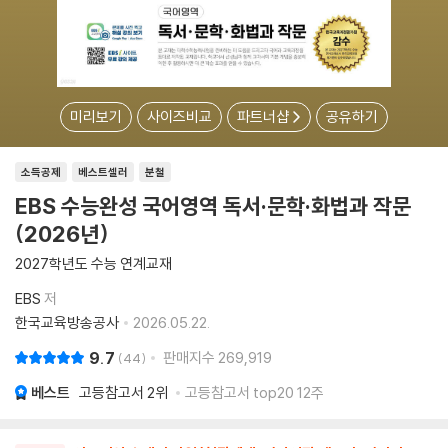
미리보기
사이즈비교
파트너샵
공유하기
소득공제
베스트셀러
분철
EBS 수능완성 국어영역 독서·문학·화법과 작문
(2026년)
2027학년도 수능 연계교재
EBS
저
한국교육방송공사
2026.05.22.
9.7
판매지수
269,919
44
베스트
고등참고서
2위
고등참고서 top20 12주