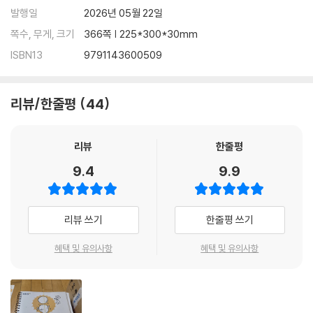
발행일
2026년 05월 22일
쪽수, 무게, 크기
366쪽 | 225*300*30mm
ISBN13
9791143600509
리뷰/한줄평
44
리뷰
한줄평
9.4
9.9
리뷰 쓰기
한줄평 쓰기
혜택 및 유의사항
혜택 및 유의사항