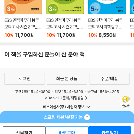
EBS 만점마무리 봉투
EBS 만점마무리 봉투
EBS 만점마무리 봉투
E
모의고사 시즌2 고난도
모의고사 시즌2 고난도
모의고사 과학탐구영
모
영어영역 3회분 (2026
수학영역 3회분 (2026
역 화학1 5회분 (2026
역
10
11,700
10
11,700
10
8,550
1
%
%
%
원
원
원
년)
년)
년)
0
이 책을 구입하신 분들이 산 분야 책
로그인
최근 본 상품
주문/배송
고객센터 1544-3800
티켓 1544-6399
중고샵 1566-4295
eBook 1:1문의/채팅상담
예스이십사(주) 사업자 정보
이용약관
개인정보처리방침
청소년보호정책
스프링 제본/분철 가능
PC버전
회사소개
거래처관계자께
도서홍보
광고
선물하기
바로구매
카트담기