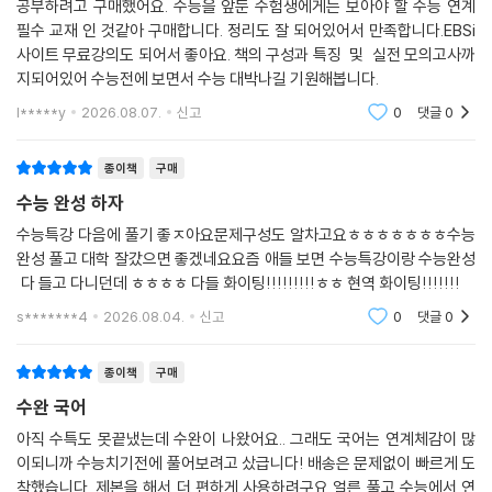
공부하려고 구매했어요. 수능을 앞둔 수험생에게는 보아야 할 수능 연계
필수 교재 인 것같아 구매합니다. 정리도 잘 되어있어서 만족합니다.EBSi
사이트 무료강의도 되어서 좋아요. 책의 구성과 특징 및 실전 모의고사까
지되어있어 수능전에 보면서 수능 대박나길 기원해봅니다.
l*****y
2026.08.07.
신고
0
댓글
0
종이책
구매
수능 완성 하자
수능특강 다음에 풀기 좋ㅈ아요문제구성도 알차고요ㅎㅎㅎㅎㅎㅎㅎ수능
완성 풀고 대학 잘갔으면 좋겠네요요즘 애들 보면 수능특강이랑 수능완성
다 들고 다니던데 ㅎㅎㅎㅎ 다들 화이팅!!!!!!!!!ㅎㅎ 현역 화이팅!!!!!!!
s*******4
2026.08.04.
신고
0
댓글
0
종이책
구매
수완 국어
아직 수특도 못끝냈는데 수완이 나왔어요.. 그래도 국어는 연계체감이 많
이되니까 수능치기전에 풀어보려고 샀급니다! 배송은 문제없이 빠르게 도
착했습니다. 제본을 해서 더 편하게 사용하려구요 얼른 풀고 수능에서 연