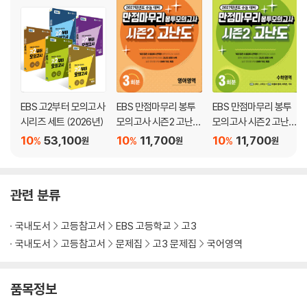
EBS 고2부터 모의고사
EBS 만점마무리 봉투
EBS 만점마무리 봉투
시리즈 세트 (2026년)
모의고사 시즌2 고난도
모의고사 시즌2 고난도
영어영역 3회분 (2026
수학영역 3회분 (2026
10
53,100
10
11,700
10
11,700
%
%
%
원
원
원
년)
년)
관련 분류
국내도서
고등참고서
EBS 고등학교
고3
국내도서
고등참고서
문제집
고3 문제집
국어영역
품목정보