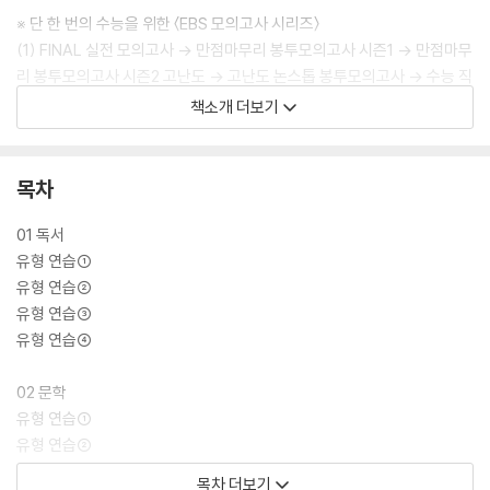
※ 단 한 번의 수능을 위한 〈EBS 모의고사 시리즈〉
(1) FINAL 실전 모의고사 → 만점마무리 봉투모의고사 시즌1 → 만점마무
리 봉투모의고사 시즌2 고난도 → 고난도 논스톱 봉투모의고사 → 수능 직
전보강 클리어 봉투모의고사
책소개 더보기
(2) EBS eBook 전용 모의고사 〈버티컬 모의고사〉 시즌1~4 (시즌별 3
책)
목차
01 독서
유형 연습①
유형 연습②
유형 연습③
유형 연습④
02 문학
유형 연습①
유형 연습②
유형 연습③
목차 더보기