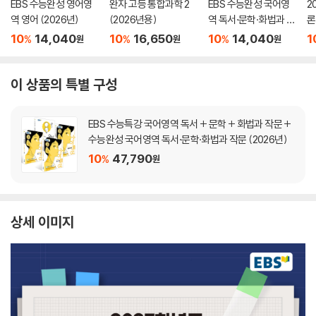
EBS 수능완성 영어영
완자 고등 통합과학 2
EBS 수능완성 국어영
2
역 영어 (2026년)
(2026년용)
역 독서·문학·화법과 작
론
문 (2026년)
(
10
14,040
10
16,650
10
14,040
1
%
%
%
원
원
원
이 상품의 특별 구성
EBS 수능특강 국어영역 독서 + 문학 + 화법과 작문 +
수능완성 국어영역 독서·문학·화법과 작문 (2026년)
10
47,790
%
원
상세 이미지