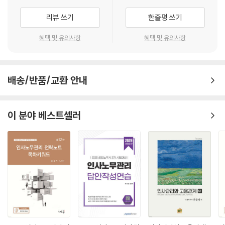
073. Lepak & Snell의 HR architecture
빠르고 효율적으로 숙지할 수 있으리라 기대합니다.
리뷰 쓰기
한줄평 쓰기
074. 전통적 모집과 웹 기반 모집
075. 모집평가 관련 주요 지표
혜택 및 유의사항
혜택 및 유의사항
076. 정기 대규모 공채, 수시 소규모 채용
077. Big Five 특성이 조직행동 결과에 미치는 영향
078. MBTI(Myers-Briggs)의 16가지 성격유형
배송/반품/교환 안내
079. Bio Data(Biographical data)
080. 선발 면접(interview), 구조적(structured) 면접, 비구조적(sem
i-structured) 면접
이 분야 베스트셀러
081. 선발에 있어서 예측치와 준거치, 그리고 결합 방법
082. 선발률, 직무성공률, 기초율
083. 선발의사결정의 효과성 검증
084. 신뢰도(reliability)의 개념과 시험-재시험방법(test-retest me
thod)
085. 대체형식에 의한 신뢰성(equivalent form reliability)
086. 평가자 간 신뢰성(inter-rater reliability)
087. 현재 타당도(concurrent validity)
088. 예측 타당도(predictive validity)