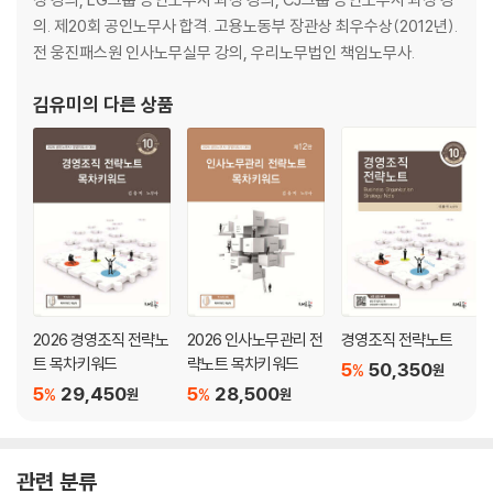
mpetitive strategy)
의. 제20회 공인노무사 합격. 고용노동부 장관상 최우수상(2012년).
022. 조직의 라이프사이클에 따른 HRM
전 웅진패스원 인사노무실무 강의, 우리노무법인 책임노무사.
023. 조직의 라이프사이클과 중심 가치
024. 조직수명주기(organization life cycle)
김유미
의 다른 상품
025. 5가지 측면으로 본 새로운 인적자원관리 패러다임
026. 7가지 측면으로 본 새로운 인적자원관리 패러다임
027. 전략적 인적자원관리(strategic human resource manageme
nt : SHRM)에 대한 3가지 관점
028. 환경, 전략, 구조·과정의 관계(Chandler 모형, 1962)
029. 인적자원관리와 전략계획의 연계수준
030. 집중화 전략, 내부 성장 전략, 외부 성장 전략
031. 인적자원 정보시스템 (Human Resource Information System:
2026 경영조직 전략노
2026 인사노무관리 전
경영조직 전략노트
HRIS)
트 목차키워드
략노트 목차키워드
032. HRIS와 e-HRM(electronic Human Resource Management)
5
50,350
%
원
5
29,450
5
28,500
과의 차이점
%
%
원
원
033. 직무관련 용어의 개념
034. 직무분석의 활용
035. 직무기술서(job description) : TDRs
관련 분류