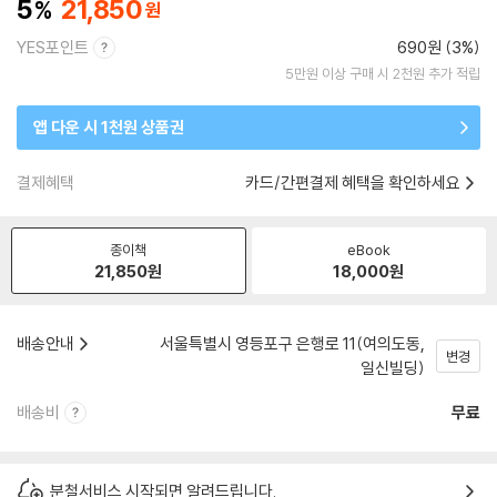
5
21,850
YES포인트
690원 (3%)
5만원 이상 구매 시 2천원 추가 적립
앱 다운 시 1천원 상품권
결제혜택
카드/간편결제 혜택을 확인하세요
종이책
eBook
21,850
원
18,000
원
배송안내
서울특별시 영등포구 은행로 11(여의도동,
변경
일신빌딩)
배송비
무료
분철서비스 시작되면 알려드립니다.