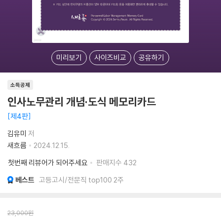
미리보기
사이즈비교
공유하기
소득공제
인사노무관리 개념·도식 메모리카드
제4판
김유미
저
새흐름
2024.12.15.
첫번째 리뷰어가 되어주세요
판매지수
432
베스트
고등고시/전문직 top100 2주
23,000
원