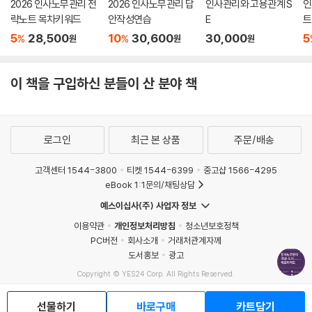
089. 내용 타당도(content validity)
2026 인사노무관리 전
2026 인사노무관리 답
인사관리와 고용관계 S
인
략노트 목차키워드
안작성연습
E
트
090. 구성 타당도(Construct validity)
091. 선발도구의 타당도
5
28,500
10
30,600
30,000
5
%
%
원
원
원
092. 선발비율(SR : Selection Ratio)
093. 선발비율(SR : Selection Ratio)이 높은 경우와 낮은 경우
이 책을 구입하신 분들이 산 분야 책
094. 채용 브랜딩(employer branding)
095. 직원 경험(Employee Experience : EX)
096. O. E. Williamson의 거래비용이론(transaction cost theory : T
CT)
로그인
최근 본 상품
주문/배송
097. 인적자원개발 프로그램의 포트폴리오 분석(HRD portfolio analy
sis)
고객센터 1544-3800
티켓 1544-6399
중고샵 1566-4295
eBook 1:1문의/채팅상담
098. 인적자원 포트폴리오(human resource portfolio) 관리
099. 지식의 반감기(half-life cycle)
예스이십사(주) 사업자 정보
100. 교육훈련 시스템의 구조
이용약관
개인정보처리방침
청소년보호정책
101. 교육훈련 프로세스
PC버전
회사소개
거래처관계자께
102. 교육훈련 수요조사의 수준
도서홍보
광고
103. 교육훈련의 미시적 접근(micro approach)
Copyright © YES24 Corp. All Rights Reserved.
MATOM10
104. 교육훈련 내용으로서 역량의 종류
105. 교육훈련 대상자에 따른 기법
선물하기
바로구매
카트담기