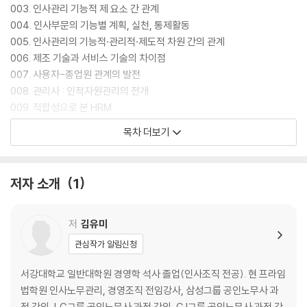
003. 인사관리 기능적 제 요소 간 관계
004. 인사부문의 기능별 계획, 실천, 통제활동
005. 인사관리의 기능적·관리적·제도적 차원 간의 관계
006. 제조 기술과 서비스 기술의 차이점
007. 사용자-종업원 관계의 발전
008. 관리사 : 인적자원관리의 전개
009. 적합성으로 본 HRM
010. 호손 실험의 결과
목차 더보기
011. McGregor의 X, Y론
012. 과학적 관리론, 인간관계론, 행동과학 이론의 비교
013. 시스템적 접근(System Approach)
저자 소개
1
014. 상황적합이론의 개념적 모형
015. 인사관리부서 역할의 변화
016. 기술발전에 따른 직무 자격요건의 변화
저
김유미
017. 4차 산업혁명
관심작가 알림신청
018. 홉스테드(G. Hofstede)의 비교문화 및 비교경영 연구
019. Miles and Snow’s Strategy Typology
서강대학교 일반대학원 경영학 석사 졸업(인사조직 전공). 현 프라임
020. 마일즈와 스노우(Miles & Snow)의 전략유형에 따른 인적자원관리
법학원 인사노무관리, 경영조직 전임강사, 삼성그룹 공인노무사 과
021. 마이클 포터(Michael E. Porter)의 본원적 경쟁전략(generic co
정 강의, LG그룹 공인노무사 과정 강의, CJ그룹 공인노무사 과정 강