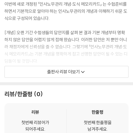
054. 직무교차(overlapped workplace)
이번에 새로 개정된 「인사노무관리 개념·도식 메모리카드」 는 수험준비를
055. 직무순환(job rotation)
하면서 기본적으로 알아야 하는 인사노무관리의 개념과 이해하기 쉬운 도
056. 자율적 작업팀(autonomous work team)
식으로 구성되어 있습니다.
057. BPR의 개념과 기대효과
058. job crafting
[개념] 오랜 기간 수험생들의 답안지를 살펴 본 결과 기본 개념부터 명확
059. 인력계획전략, 인력적응전략
하지 않은 답안을 어렵지 않게 접해 왔습니다. 이러한 답안은 저 뿐만 아니
060. 인적자원계획의 개념과 Flow (= 인적자원계획의 수립과정)
라 채점자에게 신뢰성을 줄 수 없습니다. 그렇기에 「인사노무관리 개념·도
061. 정원관리의 개념, 거시적·미시적 정원 산정 방법
식 메모리카드」는 기본 개념을 명확하게 잡고 선명한 답안이 될 수 있는 디
062. 학습곡선(learning curve)
딤돌이 될 것입니다.
063. 회귀분석(regression analysis)
출판사 리뷰 더보기
064. 노동과학적 기법
[도식] 경영학의 특성상 도식은 적절히 활용하면 기본 개념과 내용을 좀
065. 델파이 기법(Delphi technique)
더 용이하게 숙지할 수 있고 재미있게 공부할 수 있는 도구가 될 수 있습니
066. 화폐적 접근법
다. 다만, 도식 그 자체만으로는 기본 개념 이상의 주된(main) 내용이 될
리뷰/한줄평
0
067. 기능목록(Skill inventory)
수는 없습니다. 그러나 도식에 담겨있는 의미를 파악하고 그것을 적재적소
068. 전이행렬(transition probability matrix)
에 드러냄으로써 답안 내용을 작성한다면 보다 짜임새 있고 정확한 답안이
069. 대체도(replacement chart)
될 것입니다.
리뷰
한줄평
070. 현실적 직무소개(Realistic Job Preview : RJP)
첫번째 리뷰어가
첫번째 한줄평을
071. 내부모집의 장점과 단점
자투리 시간(이동 및 식사 시간 등)에 메모리카드를 휴대하면서 암기하거
되어주세요.
남겨주세요.
072. 외부모집의 장점과 단점
나 스터디 그룹을 구성하여 테스트를 진행한다면 기본적인 개념과 내용을