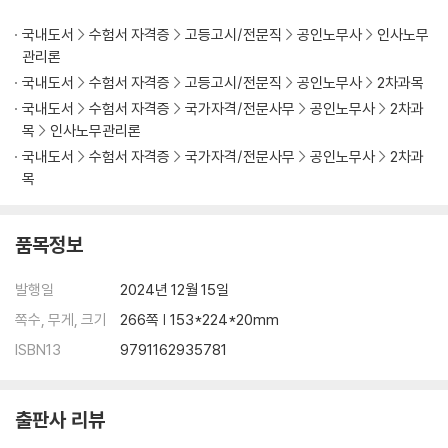
036. 직무명세서(job specification) : KSAOs
037. 직무기술서(JD)와 직무명세서(JS)의 차이점
국내도서
수험서 자격증
고등고시/전문직
공인노무사
인사노무
038. 역량모델링(competency modeling)의 개념
관리론
039. 직무평가 방법의 분류
국내도서
수험서 자격증
고등고시/전문직
공인노무사
2차과목
040. 직무 전문화의 방향
국내도서
수험서 자격증
국가자격/전문사무
공인노무사
2차과
041. 수직적 전문화와 수평적 전문화의 관계
목
인사노무관리론
042. 전문화(분업화)의 경제성과 비경제성
국내도서
수험서 자격증
국가자격/전문사무
공인노무사
2차과
043. 전통적 직무설계와 현대적 직무설계
목
044. 직무설계의 구분
045. Herzberg의 2요인 이론
품목정보
046. 직무특성모델(Job Characteristic Model : JCM)
047. 직무재설계를 위한 가이드라인(Improving life at work(Hackm
발행일
2024년 12월 15일
an, 1977))
048. 사회·기술시스템 모형(sociotechnical system model)
쪽수, 무게, 크기
266쪽 | 153*224*20mm
049. Argyris(1957)의 성숙-미성숙이론
ISBN13
9791162935781
050. 노동의 인간화(humanization of labor)
051. 개인 및 집단별 직무확대화 모델
052. 수직적 직무확대화와 수평적 직무확대화의 차이
출판사 리뷰
053. 수직적 직무확대화 : 직무의 질적 개선