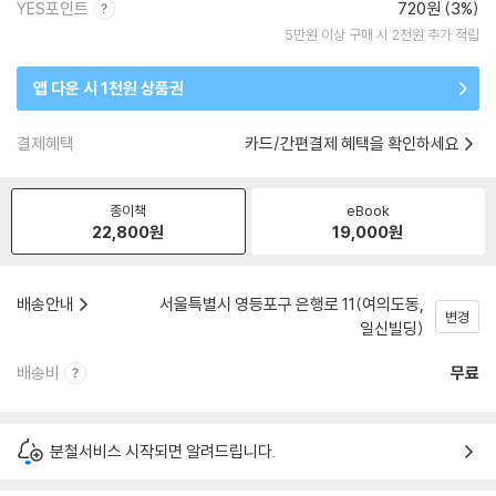
YES포인트
720원 (3%)
5만원 이상 구매 시 2천원 추가 적립
앱 다운 시 1천원 상품권
결제혜택
카드/간편결제 혜택을 확인하세요
종이책
eBook
22,800
원
19,000
원
배송안내
서울특별시 영등포구 은행로 11(여의도동,
변경
일신빌딩)
배송비
무료
분철서비스 시작되면 알려드립니다.