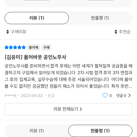
기수는 어떻게 되는지?
공인노무사 2차 시험과목인 인사노무관리론과 경영조직론을 담당하고 있
Q.053 직무교육과 수습은 반드시 연속으로 받아야 하는 것인지, 아니면
으며 서강대 일반대학원 경영학과 인사조직 전공으로 석사학위를 받았다.
분할해서 받을 수 있는 것인지? (예를 들어 제32회 공인노무사 시험에 합
리뷰
1
한줄평
1
수험생 경험, 기업 경험, 노무법인 경험 등 다수의 경험을 통해 수험생 여러
격하여 직무교육은 2024년 1월에 시행하는 것을 받고, 기업체에 취직해
분의 상황에 따른 조언을 이 책을 통해 아낌없이 해줄 수 있으리라 생각한
구매리뷰
추천순
서 약 3~4년 간 일한 후 퇴직하고 나서 2028년에 수습을 받을 수 있는 것
다.
인지?)
Q.054 위의 경우(Q.053) 기수는 32기가 되는 것인지, 수습 받을 때 기
본서는 3차 면접을 해설한 교과서가 아니다. 이 책은 공인노무사를 공부하
종이책
구매
수가 되는 것인지?
고 꿈꾸고 있는 수험생과, 2차 합격자를 위한 일종의 지침서이다. 시험에
[김유미] 올어바웃 공인노무사
Q.055 집체교육 비용이 있다던데 사실인지, 어느 정도 비용이 드는지?
합격했다고 해서 장밋빛 인생이 기다리고 있는 것이 아니다. 인생은 한 편
공인노무사를 준비하면서 합격 후에는 어떤 세계가 펼쳐질까 궁금증을 해
Q.056 집체교육 때 식사는 어떻게 하는지?
의 영화이기도 하지만, 시즌제 드라마라고 생각한다. 합격을 하게 되면 수
결하고자 구입해서 읽어보게 되었습니다. 2차 시험 합격 후의 3차 면접과
Q.057 연수교육 수료식은 언제 하는 것인지?
험 시즌의 드라마를 끝내고 또 다른 시즌의 드라마를 찍기 위한 새로운 차
그 후의 집체교육, 실무수습에 대해 주로 서술되어있습니다. 어디에 물어
원(장(場))의 문이 열리게 되는 것이다. 따라서 이 책에서는 각 챕터의 내
볼 수도 없지만 궁금했던 점들이 해소가 되어서 좋았습니다. 특히 후반부
6장 실무수습
용을 ‘장’으로 구분하였다.
에 먼저 필드에 나가있는 선배들의 이야기를 수록해놓은 점이 인상 깊었습
i****6
2023.04.02.
신고
0
댓글
0
니다. 사회의 여러
Q.058 실무수습을 받을 수 있는 장소는?
본서 출간을 위하여 협조를 아끼지 않은 도서출판 새흐름 이종은 부장님과
리뷰 전체보기
Q.059 실무수습을 인정받을 수 있는 기관으로, 그 밖에 고용노동부 장관
직원들에게 감사드린다. 19기 이영현, 20기 김형구, 20기 김은혜, 20기
이 정하는 공인노무사 업무와 관련된 단체 또는 기관이란 어디인지?
박예희, 20기 양지혜, 20기 오희근, 21기 김수빈, 22기 박준영, 23기 권정
Q.060 실무수습처를 구한 후 해야 할 일은?
근, 24기 유중현, 24기 윤지애, 24기 조익천, 25기 류호찬, 25기 이윤호,
리뷰
1
한줄평
1
Q.061 실무수습 시 배울 수 있는 업무의 내용은?
26기 용꿈나라, 28기 박지향, 28기 성혜수, 29기 정태승 공인노무사님들