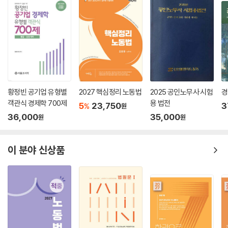
Q.078 수습 법인을 구할 때 급여 수준도 높고 QWL(Quality of Workin
g Life)도 좋은 법인은 없는지? 만일 없다면 급여 수준이 중요한 것인지,
아니면 QWL이 더 중요한 것인지?
Q.079 선배 노무사님들이 많은 곳으로 가는 것이 좋은지? 아니면 적은 곳
으로 가는 것이 좋은지?
Q.080 노무법인에서 선호하는 나이대가 있는지?
Q.081 상대적으로 너무 어리거나 나이가 많은 사람은 수습을 구하기 어려
운지?
황정빈 공기업 유형별
2027 핵심정리 노동법
2025 공인노무사 시험
경
Q.082 회사 경험이 있으면 수습처를 구하는데 advantage가 있는지?
객관식 경제학 700제
용 법전
5
23,750
3
%
원
Q.083 수습처를 중간에 바꿀 수는 없는지?
36,000
35,000
원
원
Q.084 수습처를 구하지 못한 경우 어떻게 하는지?
Q.085 연수교육 미이수 시 어떻게 되는지?
Q.086 수습 끝나면 대체로 수습받았던 노무법인에 채용이 되는지?
이 분야 신상품
Q.087 수습이 끝나면 정식으로 공인노무사 업무를 할 수 있는 것인지?
Q.088 수습 기간에 미리 준비해두면 좋은 것은(추천)?
Q.089 재직증명서나 재학증명서가 허위이거나 과제물이 표절된 것일 경
우 어떠한 조치를 받게 되는지?
Q.090 실무수습이 끝나면 공식적인 지위는 어떻게 되는지?
Q.091 실무수습이 끝난 후 보고해야 할 것이 있는지?