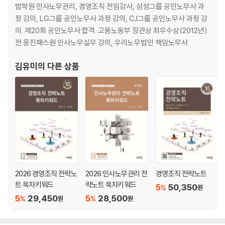
Q.012 20회 때 문제제기 되었던 「국가관, 사명감 등 정신자세」를 이유로
법학원 인사노무관리, 경영조직 전임강사, 삼성그룹 공인노무사 과
탈락시킬 수 있는지?
정 강의, LG그룹 공인노무사 과정 강의, CJ그룹 공인노무사 과정 강
Q.013 면접위원(interviewer)은 어떻게 구성되나?
의. 제20회 공인노무사 합격. 고용노동부 장관상 최우수상(2012년).
Q.014 조 배분 방식은?
전 웅진패스원 인사노무실무 강의, 우리노무법인 책임노무사.
Q.015 면접 진행 방식은?
Q.016 면접 시간은?
김유미
의 다른 상품
Q.017 면접 장소는 어디인지?
Q.018 면접 순서는 어떻게 정해지는지?
Q.019 전 조에서 봤던 면접 내용이 공개될 수는 없는지?
Q.020 면접 복장으로 꼭 정장을 입어야 하는지?
Q.021 면접 시 절대 하지 말아야 할 행동은?
Q.022 3차 면접 가기 전에 참고하면 좋은 교재는?
Q.023 3차 면접 기출 내용은?
Q.024 면접에서 대답을 잘 하지 못하는 경우 탈락하는지?
2026 경영조직 전략노
2026 인사노무관리 전
경영조직 전략노트
Q.025 신문을 꼭 읽어야 하는지?
트 목차키워드
략노트 목차키워드
Q.026 동기 카페는 누가 어디에 만드는지?
5
50,350
%
원
5
29,450
5
28,500
%
%
원
원
3장 3차 발표 후