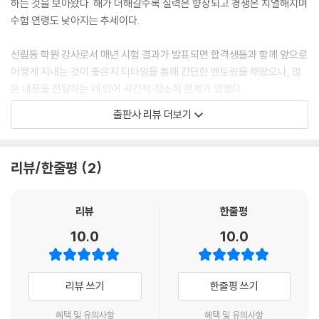
조는 추후에 변경되는지?
하는 것을 보아왔다. 해가 더해갈수록 실력은 향상되고 경쟁은 치열해지며
Q.039 오리엔테이션 전에 준비해야 할 사항은 없는지?
수험 연령도 낮아지는 추세이다.
Q.040 오리엔테이션 비용을 반드시 내야 하고, 가야 하나?
신림동 학원 강사로서 매년 시험 결과가 발표되면 합격생들과 함께 앞으로
5장 직무교육(집체교육)
어떻게 지내는 것이 좋은지 티타임을 통해 간단한 멘토링을 해왔으나, 많
은 내용을 전달하는 데 있어 시간적·장소적 한계가 있었다.
Q.041 연수교육을 받는다던데 ‘연수교육’이 무엇인가?
출판사 리뷰 더보기
Q.042 연수교육 전체 일정은?
저자 역시 2차 시험 합격자 발표 후, 합격의 기쁨을 누리는 것과 동시에 앞
Q.043 연수교육을 받기 위해 공식적으로 제출해야 하는 서류는?
으로 무엇을 해야 하는 것인지, 나의 career path를 어떻게 설계할 수 있
Q.044 연수교육 결격요건은 없는지?
는 것인지에 대해 많이 막막하여 물어보고 싶었지만, 막상 물어볼 사람이
리뷰/한줄평
2
Q.045 제출해야 할 보고서도 많다고 하던데, 전체 스케줄에 따른 제출 양
많지 않았다. 선배 노무사님들 중에 이런 부분에 대해서 서술한 책이 있다
식 list는?
면 여유 있는 이 시기에 한 번 읽어봤을텐데 하는 아쉬움이 있었고, 많은 합
Q.046 직무교육의 내용은 어떻게 구성되어 있는가?
격생들의 요청에 따라 공인노무사 시험 2차 합격 후에 무엇을 하면서 지내
리뷰
한줄평
Q.047 선배 노무사들이 집체교육을 언급하던데, 집체교육은 무엇인가?
면 좋은지, 3차 면접은 어떤 내용인지, 이후 커리어는 어떻게 쌓아야 하는
10.0
10.0
Q.048 직무교육 교재가 따로 있는지? 그 내용은?
지에 대한 노하우를 전달하기 위해 본서를 출간하게 되었다.
Q.049 직무교육의 시작일과 종료일은?
Q.050 직무교육 시작 시간과 종료 시간은?
저자는 공공기관 인사팀과 사기업 인사팀의 업무 경험이 있고, 공인노무사
리뷰 쓰기
한줄평 쓰기
Q.051 직무교육 총 시간은? 수료 인정 시간은?
자격증 취득 이후에는 우리나라에서 가장 오래 된 대형 법인 중 하나인 ‘우
Q.052 복학 및 개인 사정으로 연수교육(집체교육 + 수습)을 미루는 경우
리 노무법인’에서 다양한 업무를 수행해왔다. 현재는 ‘프라임 법학원’에서
혜택 및 유의사항
혜택 및 유의사항