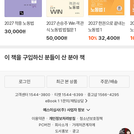
Q.092 연수교육(집체교육+실무수습)이 끝난 후 성적 우수자 표창이 있
다고 들었는데, 성적 산출 방법은 어떻게 되며 표창의 종류는 어떻게 되는
지?
2027 적중 노동법
2027 손승주 Win 객관
2027 한권으로 끝내는
2
Q.093 개별 논문 계획서 양식은?
식 노동법 법필문 1
노동법 1
노
30,000
Q.094 개별 논문의 주제는 어떻게 정해야 하는지?
원
50,000
10
32,400
1
%
원
원
Q.095 제대로 된 논문을 한 번도 써본 적이 없는데, 논문 작성 요령 가이
드라인이 있는지?
Q.096 개별 논문 제출 시 어떤 형태로 제출해야 하는지?
이 책을 구입하신 분들이 산 분야 책
Q.097 조별 연구 과제 주제는 어떻게 정하나? (조별 연구 과제가 없는 해
도 있음)
Q.098 직무교육(집체교육) 종합시험의 내용과 형식 및 준비방법은?
로그인
최근 본 상품
주문/배송
Q.099 실무수습에서 월별 과제 제출 결과보고서 양식은?
Q.100 공인노무사회에 입회를 해야 한다던데 입회란 무엇인가?
고객센터 1544-3800
티켓 1544-6399
중고샵 1566-4295
Q.101 입회비와 월회비가 있다던데 무엇인지?
eBook 1:1문의/채팅상담
Q.102 공인노무사회 회원이 가지는 권리와 의무는?
예스이십사(주) 사업자 정보
7장 향후 활동 방향
이용약관
개인정보처리방침
청소년보호정책
PC버전
회사소개
거래처관계자께
도서홍보
광고
[1] 기업체 입사