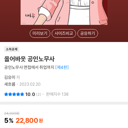
미리보기
사이즈비교
공유하기
소득공제
올어바웃 공인노무사
공인노무사 면접에서 취업까지
제4판
김유미
저
새흐름
2023.02.20.
10.0
판매지수
138
2
24,000
원
5
22,800