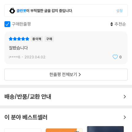
Q.062 학교에 복학을 해야 하는데, 학교 다니면서 수습이 가능한지?
의 조력에도 감사드린다. 본서의 미비점에 대하여는 계속적인 보완을 해
클린봇
이 부적절한 글을 감지 중입니다.
설정
Q.063 수습을 반드시 동기들과 같은 기수에 받아야 하는 것인지?
나갈 것을 약속하면서 여러분들의 건승을 기원한다.
Q.064 수습을 연기할 수 있는 사유는?
구매한줄평
추천순
Q.065 수습처는 어떻게 구하는 것인지?
2023. 01.
Q.066 수습 공고는 언제 가장 많이 올라오는지?
김 유 미
종이책
구매
Q.067 모집 공고가 나지 않은 노무법인에 찾아가도 되는지?
Q.068 수습처 면접 시 무엇을 주로 물어보는지?
잘봤습니다
Q.069 어떤 노무법인은 수습 노무사 면접 시 논술 시험도 본다고 하던데
i****6
2023.04.02.
0
사실인지?
Q.070 최종 합격자 발표 후 11월부터 바로 실무수습을 시작하는 경우 법
한줄평 전체보기
인에서 직무교육(집체교육) 때 시간을 빼주는지?
Q.071 수습비는 평균적으로 어느 정도 되는지?
Q.072 수습비가 너무 적은 것 아닌지?
배송/반품/교환 안내
Q.073 수습처를 구하지 못하면 어떻게 되는지?
Q.074 수습처를 구할 때 주의해야 할 점은?
Q.075 대형 노무법인이 좋은 것인지?
이 분야 베스트셀러
Q.076 대형 법인과 소형 법인의 장단점은?
Q.077 좋은 수습처란?