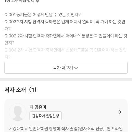
1장 2차 시험 합격 후
Q.001 동기들은 어떻게 만날 수 있는 것인지?
Q.002 2차 시험 합격자 축하연은 언제 어디서 열리며, 꼭 가야 하는 것인
가?
Q.003 2차 시험 합격자 축하연에서 마이너스 통장은 꼭 만들어야 하는 것
인지?
Q.004 2차 시험 합격자 축하연에서 신용카드들을 꼭 만들어야 하는 것인
지?
Q.005 합격자 축하연 후 무엇을 해야 하는지?
목차 더보기
2장 3차 면접의 모든 것
저자 소개
1
Q.006 3차 시험 일정은?
Q.007 3차 시험 내용은?
Q.008 3차 시험 합격 기준은?
저
김유미
Q.009 3차 시험 수험인원 및 합격자 현황은?
관심작가 알림신청
Q.010 지금까지 최종 자격 취득 현황은 어떠한지?
Q.011 최소 합격인원제 도입 이후 3차 시험 응시자 대비 합격률은?
서강대학교 일반대학원 경영학 석사 졸업(인사조직 전공). 현 프라임