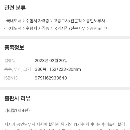
Q.027 3차 발표 후 집으로 편지봉투가 배송된다고 하던데, 그것은 무엇인
관련 분류
지?
Q.028 공인노무사 자격증 신청 방법은?
국내도서
수험서 자격증
고등고시/전문직
공인노무사
Q.029 공인노무사 자격증 발급기관은?
국내도서
수험서 자격증
국가자격/전문사무
공인노무사
Q.030 공인노무사 자격증 양식은?
Q.031 만일 3차 시험에서 불합격한 경우 어떻게 해야 하나?
품목정보
Q.032 최종 합격한 후 자유 시간을 갖게 되는데, 선배로서 추천해줄 것이
있는지?
발행일
2023년 02월 20일
Q.033 3차 결과 발표 후 공식 일정은 어떻게 되나?
Q.034 동기 회장을 뽑는다던데, 어떻게 선출되는 것인지?
쪽수, 무게, 크기
386쪽 | 152*223*30mm
Q.035 집행부 선출은 어떻게 되는 것인지?
ISBN13
9791162933640
Q.036 특별한 모임으로는 어떠한 것들이 있는지?
4장 오리엔테이션
출판사 리뷰
Q.037 오리엔테이션이 있다고 들었는데 언제쯤이며, 무엇을 내용으로 하
머리말(제4판)
는지?
Q.038 오리엔테이션 조는 언제 나누어주는지? 오리엔테이션 때 정해진
저자가 공인노무사 시험에 합격한 뒤 거의 11기수 차이나는 후배들이 합격