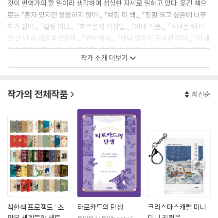
것이 번역가의 할 일이라 생각하며 성실한 자세로 일하고 있다. 옮긴 책으
로는 『혼자 있지만 쓸쓸하지 않아』, 『브링 미 백』, 『정말 하고 싶은데 너무
하기 싫어』, 『킬링 이브』, 『호르몬의 거짓말』, 『아내 가뭄』, 『소녀는 왜 다
섯 살 난 동생을 죽였을까』, 『런어웨이』, 『개와 영혼이 뒤바뀐 여자』, 『카네
기 인간관계론』, 『과소유 증후군』, 『시간을 2배로 늘려 사는 비결』, 『프로
작가 소개 더보기
젝트 매니지먼트』, 『기업을 키우는 인사결정의 기술』 등이 있다.
작가의 전체작품
최신순
착한책 프로젝트 : 초
타로카드의 탄생
크리스마스캐럴 미니
판본 세계문학 세트
미니 키링북