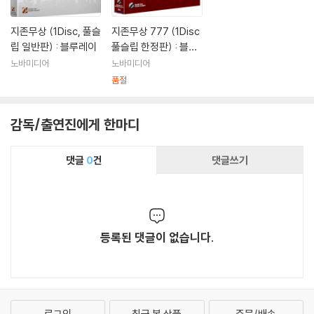
지존무상 (1Disc, 풀슬
지존무상 777 (1Disc
립 일반판) : 블루레이
풀슬립 한정판) : 블루
레이
노바미디어
노바미디어
품절
감독/출연진에게 한마디
댓글
0
건
댓글쓰기
등록된 댓글이 없습니다.
로그인
최근 본 상품
주문/배송