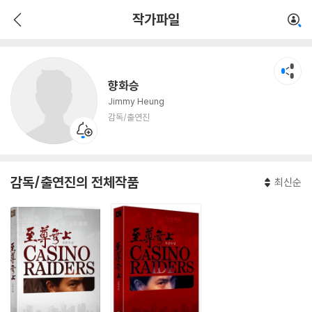
향화승
작가파일
감독/출연진
향화승
Jimmy Heung
감독/출연진
감독/출연진의 전체작품
최신순