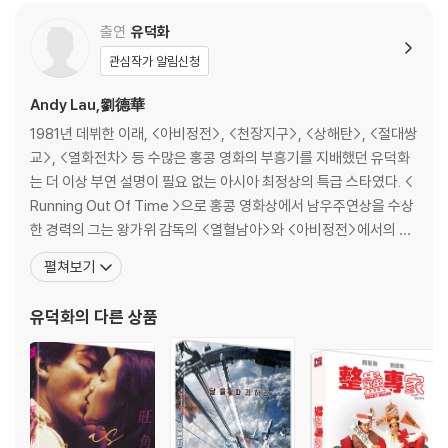
출연
유덕화
※ 교환/반품 안내
1) 불량으로 인한 교환/반품 요청 시에는 불량 확인을 위해 개봉 시의 동영
관심작가 알림신청
상을 요청할 수 있으며, 동영상이 없는 경우 교환/반품이 제한될 수 있습니
Andy Lau,劉德華
다.
관련 사진과 동영상 및 재생 기기 모델명을 첨부하여 첨부하여 고객센터에
1981년 데뷔한 이래, <아비정전>, <천장지구>, <상해탄>, <절대쌍
문의 바랍니다.
교>, <열화전차> 등 수많은 홍콩 영화의 부흥기를 지배했던 유덕화
2) 사양 오인지, 오 구매, 변심 사유로의 반품은 제품 개봉 전에만 운임비
는 더 이상 부연 설명이 필요 없는 아시아 최정상의 특급 스타였다. <
부담 후 처리 가능합니다.
Running Out Of Time >으로 홍콩 영화상에서 남우주연상을 수상
3) 스틸북 한정판, 초회 한정판의 경우 제작 수량이 한정되어 있고, 택배
한 경력의 그는 왕가위 감독의 <열혈남아>와 <아비정전>에서의 잊
이동 과정에서의 손상이 발생하면, 재 판매가 어려우므로 신중한 구매 선
을 수 없는 모습으로 아시아뿐 아니라 전 세계 관객들의 마음을 사로
펼쳐보기
택을 부탁드립니다.
잡아 왔다. 최근에는 두기봉 감독의 < FULL-TIME KILLER >와 <대
4) 한정판 상품의 변심, 오구매로 인한 반품은 회송된 상품의 상태 확인 후
척료>에 출연했으며 <무간도> 시리즈에서의 완벽한 캐릭터 연기로
유덕화
의 다른 상품
진행이 가능합니다. 택배 이동 중 파손이 발생하지 않도록 완충 포장을 부
다시 한 번 세계의 시선을
탁드립니다.