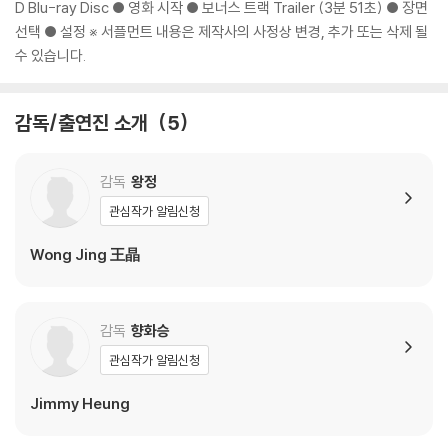
인을 위해 개봉 시의 동영상을 요청할 수 있으며, 동영상이 없는 경우 교
D Blu-ray Disc ● 영화 시작 ● 보너스 트랙 Trailer (3분 51초) ● 장면
환/반품이 제한될 수 있습니다.
선택 ● 설정 ※ 서플먼트 내용은 제작사의 사정상 변경, 추가 또는 삭제 될
수 있습니다.
※ 디스크 재생 불량
1) 기기 문제로 인해 발생하는 재생 불량 현상에 대해서는 반품/교환이 불
감독/출연진 소개
5
가하니 최신 소프트웨어로 업데이트된 DVD/BD 전용 기기에서 재생하실
것을 권유해 드립니다.
2) 정전기와 먼지로 인해 재생이 원활하지 않은 경우가 있습니다. 디스크
감독
왕정
를 마른 천으로 닦으시거나, DVD 클리너 등 전용 제품을 이용하면 대부분
관심작가 알림신청
해결됩니다.
3) 일부 PC 연결형 ODD의 경우 호환 상의 문제로 정상적인 디스크도 재
Wong Jing 王晶
생이 불가능한 경우가 있습니다. 독립형 전용 플레이어 사용을 권장드리
며, ODD 사용으로 인한 재생 불량의 경우 교환 시에도 동일한 오류가 발
생할 수 있음을 알려드립니다.
감독
향화승
관심작가 알림신청
※ 디스크 외관 불량
디스크에 미세한 잔 흠집이 남아있거나 인쇄 면이 깨끗하지 않은 경우가
Jimmy Heung
있으며, 상품의 불량이 아닙니다. 단, 재생에 이상이 있는 경우에는 불량으
로 인한 반품/교환이 가능합니다.