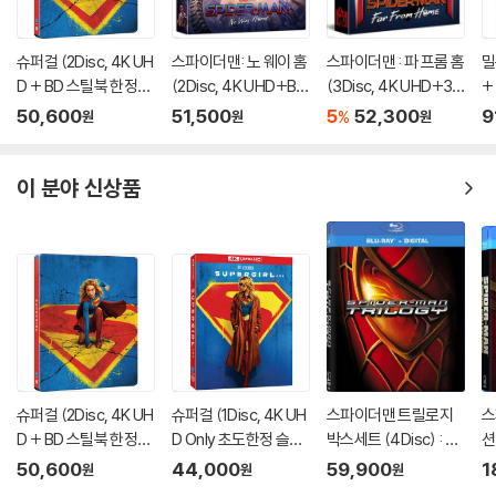
슈퍼걸 (2Disc, 4K UH
스파이더맨: 노 웨이 홈
스파이더맨 : 파 프롬 홈
밀
D + BD 스틸북 한정
(2Disc, 4K UHD+BD
(3Disc, 4K UHD+3D
+
판) (펀치) : 블루레이
렌티큘러 풀슬립 B1 스
+BD 렌티큘러 풀슬립
에
50,600
51,500
5
52,300
9
%
원
원
원
틸북 넘버링 한정판) :
B1 스틸북 넘버링 한정
블루레이
판) : 블루레이
이 분야 신상품
슈퍼걸 (2Disc, 4K UH
슈퍼걸 (1Disc, 4K UH
스파이더맨 트릴로지
스
D + BD 스틸북 한정
D Only 초도한정 슬립
박스세트 (4Disc) : 블
션
판) (펀치) : 블루레이
케이스) : 블루레이
루레이
블
50,600
44,000
59,900
1
원
원
원