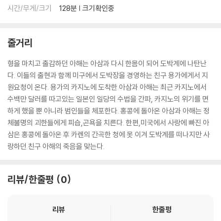
시간/무게/크기
128분 | 크기확인중
줄거리
형을 마치고 출감하던 아해는 아삼과 다시 한몸이 되어 도박계에 나탄난
다. 이들의 출현과 함께 미구에서 도박장을 경영하는 친구 용가에게서 지
원요청이 온다. 용가의 카지노에 도착한 아삼과 아해는 최근 카지노에서
수백만 달러를 따고있는 일본인 일당의 수법을 간파, 카지노의 위기를 면
하게 했을 뿐 아니라 범인들을 체포한다. 홍콩에 돌아온 아삼과 아해는 정
체불명의 괴한들에게 피습,곤욕을 치른다. 한편,미국에서 사랑에 빠진 아
삼은 홍콩에 돌아온 후 카렌의 간곡한 청에 못 이겨 도박계를 떠나지만 사
랑하던 친구 아해의 죽음을 맞는다.
리뷰/한줄평
0
리뷰
한줄평