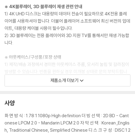
※ 4K블루레이, 3D 블루레이 재생 관련 안내
1) 4K UHD 디스크는 대용량의 데이터 전송이 필요하므로 4K전용 플레
이어를 사용하셔야 합니다. 더불어 플레이어 소프트웨어 최신 버전의 업데
이트, 대용량 케이블 사용이 필수입니다.
2) 3D 블루레이는 전용 플레이어와 3D 지원 TV를 통해서만 재생 가능합
니다.
※ 아웃케이스/구성품/포장 상태
1) 제작/배송 과정에서 경미한 아웃케이스 주름, 모서리 눌림 및 갈라짐이
발생할 수 있습니다. 반품을 원하실 경우 미개봉 상태로 문의 부탁드립니
다.
제품소개 더보기
2) 스틸북 케이스 제작 과정에서 기포 혹은 경미한 인쇄 오류가 발생할 수
있습니다.
3) 렌티큘러 스틸북의 경우, 보호필름이 붙어 판매되기도 합니다. 보호필
사양
름 손상에 의한 교환/반품은 불가합니다.
4) 본품 보호를 위해 노란색의 카톤 박스로 재포장한 경우, 카톤박스 손상
화 면 방 식 : 1.78:1 1080p High definition 더 빙 선 택 : 2D BD - Cant
에 의한 교환/반품은 불가합니다.
onese LPCM 2.0 - Mandarin LPCM 2.0 자 막 선 택 : Korean ,Englis
5) 아웃케이스/구성품/포장 상태 불량에 의한 교환/반품 신청시 불량 확
h, Traditional Chinese, Simplified Chinese 디 스 크 구 성 : DISC 1 2