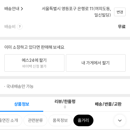
배송안내
서울특별시 영등포구 은행로 11(여의도동,
변경
일신빌딩)
배송비
무료
이미 소장하고 있다면 판매해 보세요.
예스24에 팔기
내 가게에서 팔기
바이백 신청 불가
국내배송만 가능
리뷰/한줄평
상품정보
배송/반품/교환
0
출연진 소개
관련분류
품목정보
줄거리