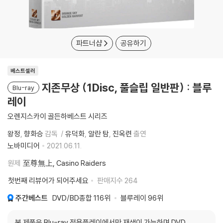
파트너샵
공유하기
베스트셀러
지존무상 (1Disc, 풀슬립 일반판) : 블루
Blu-ray
레이
오렌지스카이 골든하베스트 시리즈
왕정
향화승
감독
유덕화
알란 탐
진옥련
출연
노바미디어
2021.06.11.
원제
至尊無上, Casino Raiders
첫번째 리뷰어가 되어주세요
판매지수
264
주간베스트
DVD/BD종합
116위
블루레이
96위
본 제품은 Blu-ray 전용플레이에서만 재생이 가능하며 DVD