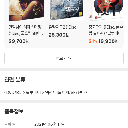
열혈남아 리마스터링
유랑지구2 (1Disc)
정고전가 (1Disc, 풀슬
(1Disc, 풀슬립 일반
립 일반판) : 블루레이
25,300
원
판) : 블루레이
29,700
21
19,900
%
원
원
더보기
관련 분류
DVD/BD
블루레이
액션/어드벤쳐/SF/판타지
품목정보
발매일
2021년 06월 11일