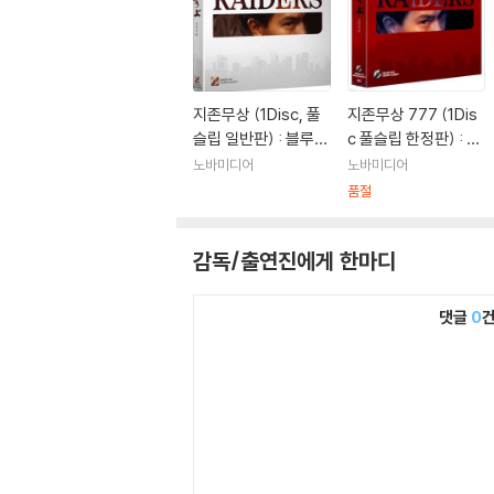
지존무상 (1Disc, 풀
지존무상 777 (1Dis
슬립 일반판) : 블루레
c 풀슬립 한정판) : 블
이
루레이
노바미디어
노바미디어
품절
감독/출연진에게 한마디
댓글
0