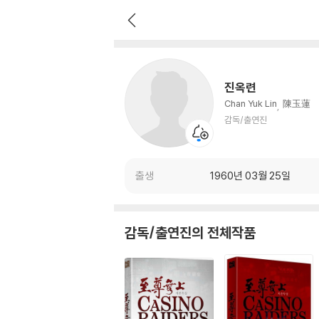
진옥련
감독/출연진
진옥련
Chan Yuk Lin
陳玉蓮
감독/출연진
출생
1960년 03월 25일
감독/출연진의 전체작품