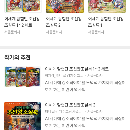
이세계 탐험단 조선왕
이세계 탐험단 조선왕
이세계 탐험단 조선왕
조실록 1~2 세트
조실록 2
조실록 1
서울문화사
서울문화사
서울문화사
작가의 추천
이세계 탐험단 조선왕조실록 1~3 세트
하지강
,
타니
글
김기수
그림
서울대학교 뿌리깊은 역사나무
서울문화사
감
AI 시대에 강조되어야 할 도덕적 가치까지 되짚어
보게 하는 어린이 역사책!
이세계 탐험단 조선왕조실록 3
타니
글
김기수
그림
서울대학교 뿌리깊은 역사나무
서울문화사
감수
AI 시대에 강조되어야 할 도덕적 가치까지 되짚어
보게 하는 어린이 역사책!