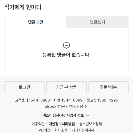
작가에게 한마디
댓글
0
건
댓글쓰기
등록된 댓글이 없습니다.
로그인
최근 본 상품
주문/배송
고객센터 1544-3800
티켓 1544-6399
중고샵 1566-4295
eBook 1:1문의/채팅상담
예스이십사(주) 사업자 정보
이용약관
개인정보처리방침
청소년보호정책
PC버전
회사소개
거래처관계자께