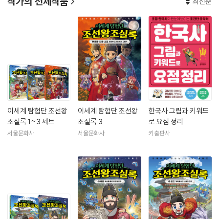
작가의 전체작품
최신순
이세계 탐험단 조선왕
이세계 탐험단 조선왕
한국사 그림과 키워드
조실록 1~3 세트
조실록 3
로 요점 정리
서울문화사
서울문화사
키출판사