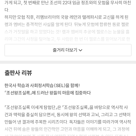
가게 되고, 첫 번째로 만난 조선의 22대 임금 정조와의 모험을 무사히 마친
다.
하지만 모험 직후, 리멤브리아의 국왕 레안과 텔레파시로 교신을 하게 된
렘과 엠버는 충격적인 사실을 알게 된다. 뒤늦게 모험에 합류한 동료 젤로
스가 거짓말을 하고 있었다는 것! 렘과 엠버의 추궁에 젤로스는 눈물을 흘
리며 그간의 사정을 털어놓고, 두 사람은 한 번 더 젤로스를 믿어보기로 한
다.
줄거리 더보기
그렇게 해치몬과 함께 도착한 곳은 1408년, 태조 이성계가 나라를 세운
지 20년도 채 되지 않은 조선의 궁궐 안. 귀여운 세 명의 왕자가 일행 앞에
모습을 드러내는데…….
출판사 리뷰
한국사 학습과 사회정서학습(SEL)을 함께!
『조선왕조실록』에 드러난 왕들의 마음에 집중하다
『조선왕조실록 이세계 탐험단』은 『조선왕조실록』을 바탕으로 역사적 사
건과 맥락을 충실히 담으면서, 동시에 왕의 선택과 고뇌, 그리고 그 선택이
만들어 낸 결과에 주목한 시리즈이다. 독자들은 이야기를 따라가며 역사적
사건 뒤에 숨은 왕들의 인간적인 고민과 마음을 이해하게 되고, 그 과정에