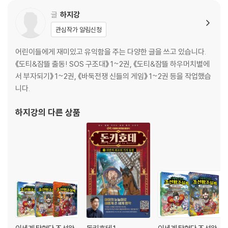
세종 연표
글
하지강
관심작가 알림신청
어린이들에게 재미있고 유익함을 주는 다양한 글을 쓰고 있습니다.
《도티&잠뜰 출동! SOS 구조대》 1~2권, 《도티&잠뜰 하우머치별에
서 부자되기》 1~2권, 《바둑전쟁 신들의 게임》 1~2권 등을 작업했습
니다.
하지강
의 다른 상품