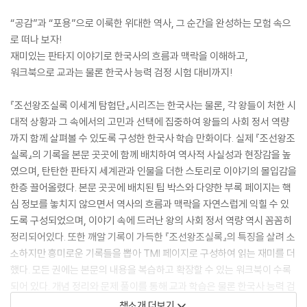
“공감”과 “포용”으로 이룩한 위대한 역사, 그 순간을 완성하는 모험 속으
로 떠나 보자!
재미있는 판타지 이야기로 한국사의 흐름과 맥락을 이해하고,
워크북으로 교과는 물론 한국사 능력 검정 시험 대비까지!
『조선왕조실록 이세계 탐험단』시리즈는 한국사는 물론, 각 왕들이 처한 시
대적 상황과 그 속에서의 고민과 선택에 집중하여 왕들의 사회 정서 역량
까지 함께 살펴볼 수 있도록 구성한 한국사 학습 만화이다. 실제 『조선왕조
실록』의 기록을 본문 곳곳에 함께 배치하여 역사적 사실성과 현장감을 높
였으며, 탄탄한 판타지 세계관과 인물을 더한 스토리로 이야기의 몰입감을
한층 끌어올렸다. 본문 곳곳에 배치된 팁 박스와 다양한 부록 페이지는 핵
심 정보를 놓치지 않으면서 역사의 흐름과 맥락을 자연스럽게 익힐 수 있
도록 구성되었으며, 이야기 속에 드러난 왕의 사회 정서 역량 역시 꼼꼼히
정리되어있다. 또한 깨알 기록이 가득한 『조선왕조실록』의 특징을 살려 소
소하지만 흥미로운 기록들을 뽑아 TMI 페이지로 구성하여 읽는 재미를 더
했다. 모든 권에는 본문의 내용을 복습하고 확장할 수 있는 워크북이 수록
되어 있다. 개념 정리와 문제 풀이를 통해 교과 학습은 물론 한국사 능력 검
정 시험을 대비할 수 있으며, SEL 독후 활동을 통해 사회 정서 역량도 키울
책소개 더보기