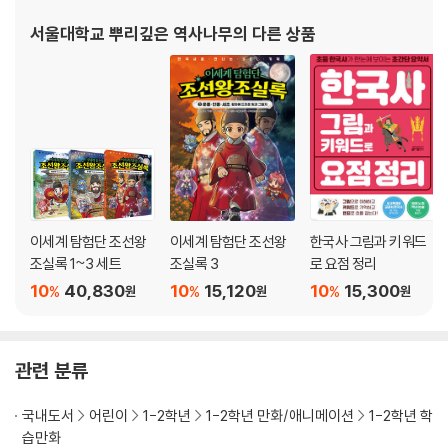
서울대학교 뿌리깊은 역사나무
의 다른 상품
이세계 탐험단 조선왕
이세계 탐험단 조선왕
한국사 그림과 키워드
조실록 1~3 세트
조실록 3
로 요점 정리
10
40,830
10
15,120
10
15,300
%
%
%
원
원
원
관련 분류
국내도서
어린이
1-2학년
1-2학년 만화/애니메이션
1-2학년 학
습만화