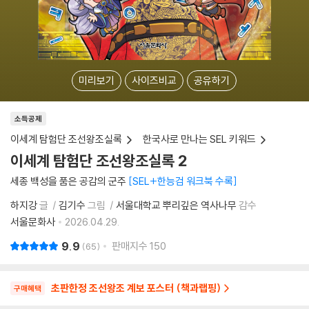
미리보기
사이즈비교
공유하기
소득공제
이세계 탐험단 조선왕조실록
한국사로 만나는 SEL 키워드
이세계 탐험단 조선왕조실록 2
세종 백성을 품은 공감의 군주
SEL+한능검 워크북 수록
하지강
글
김기수
그림
서울대학교 뿌리깊은 역사나무
감수
서울문화사
2026.04.29.
9.9
판매지수
150
65
초판한정 조선왕조 계보 포스터 (책과랩핑)
구매혜택