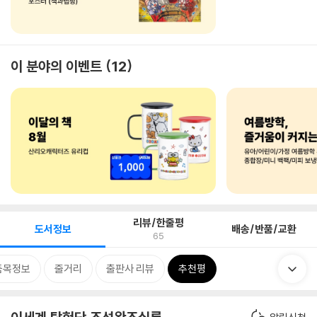
이 분야의 이벤트
12
리뷰/한줄평
도서정보
배송/반품/교환
65
품목정보
줄거리
출판사 리뷰
추천평