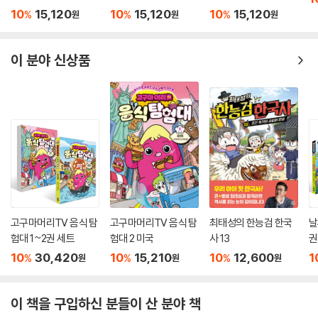
10
15,120
10
15,120
10
15,120
%
%
%
원
원
원
이 분야 신상품
고구마머리TV 음식 탐
고구마머리TV 음식 탐
최태성의 한능검 한국
날
험대 1~2권 세트
험대 2 미국
사 13
권
10
30,420
10
15,210
10
12,600
1
%
%
%
원
원
원
이 책을 구입하신 분들이 산 분야 책