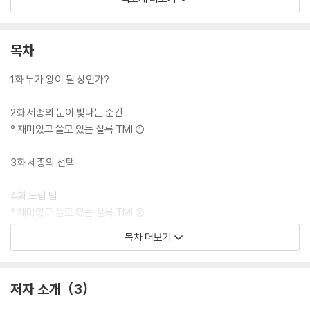
수 있다.
두 번째 이야기의 주인공은 조선의 제4대 임금 세종이다. 이세계탐험단과
목차
함께 세종을 만나 조선 전기의 시대상을 살펴보고, 그의 선택과 고민을 따
라가 보자!
1화 누가 왕이 될 상인가?
2화 세종의 눈이 빛나는 순간
° 재미있고 쓸모 있는 실록 TMI ①
3화 세종의 선택
4화 드림 팀
° 재미있고 쓸모 있는 실록 TMI ②
목차 더보기
5화 비밀 프로젝트
세종의 자기소개
저자 소개
3
세종의 사회 정서 역량