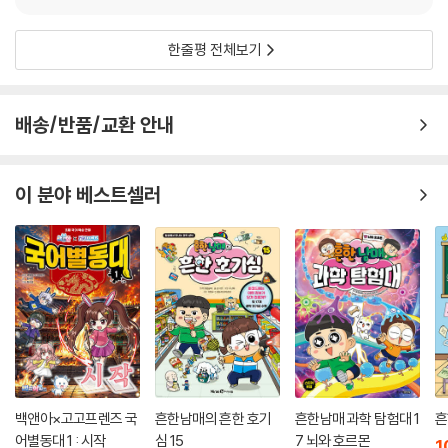
한줄평 전체보기
배송/반품/교환 안내
이 분야 베스트셀러
백앤아×고고프렌즈 국
흔한남매의 흔한 호기
흔한남매 과학 탐험대 1
흔
어별동대 1 : 시작
심 15
7 뇌와 호르몬
1