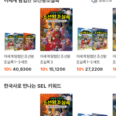
이세계 탐험단 조선왕조실록
알림신청
이세계 탐험단 조선왕
이세계 탐험단 조선왕
이세계 탐험단 조선왕
이
조실록 1~3 세트
조실록 3
조실록 1~2 세트
조
10
40,830
10
15,120
10
27,220
1
%
%
%
원
원
원
한국사로 만나는 SEL 키워드