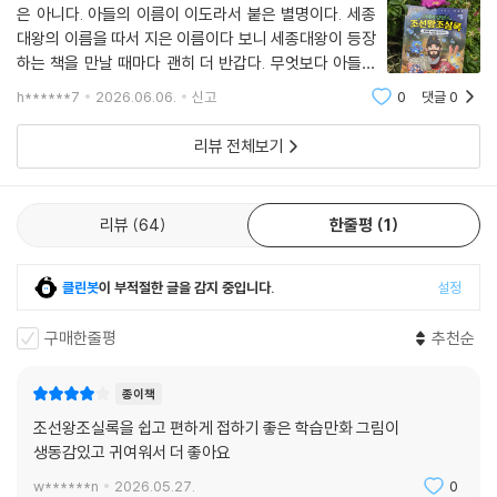
은 아니다. 아들의 이름이 이도라서 붙은 별명이다. 세종
대왕의 이름을 따서 지은 이름이다 보니 세종대왕이 등장
하는 책을 만날 때마다 괜히 더 반갑다. 무엇보다 아들이
마치 자기 이야기라도 되는 듯 관심을 보인다. 그래서 이
h******7
2026.06.06.
신고
0
댓글
0
책을 발견했을 때도 망설임 없이 집어 들었다. AI 기술을
통해 조선 시대로 떠나 세종대왕을 만난
리뷰 전체보기
리뷰
64
한줄평
1
클린봇
이 부적절한 글을 감지 중입니다.
설정
구매한줄평
추천순
종이책
조선왕조실록을 쉽고 편하게 접하기 좋은 학습만화 그림이
생동감있고 귀여워서 더 좋아요
w******n
2026.05.27.
0