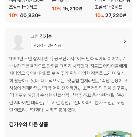
이세계 탐험단 조선왕
돈키호테 1
이세계 탐험단 조선왕
조실록 1~3 세트
조실록 1~2 세트
10
15,210
%
원
10
40,830
10
27,220
%
%
원
원
그림
김기수
관심작가 알림신청
1993년 소년 잡지 [챔프] 공모전에서 『어느 만화 작가의 이야기』로
수상하고 본격적으로 만화를 그리기 시작했다. 지금도 어린이들에게
재미있고 유익한 만화를 보여 주기 위해 다양한 작품을 그리며 열심
히 활동하고 있다. 대표작으로는 『맞춤법 천재라면』, 『속담 관용어 고
사성어 천재라면』, 『과학 어휘 천재라면』, 「소맥거핀의 인체 친구들」,
「타키포오 허징의 수상한 만물상점」, 「탁주 쪼꼬 용상 원정대」, 「쿠키
런 서바이벌 대작전」, 「쿠키런 킹덤」, 「신비아파트 한자 귀신」, 「코딩
맨 엔트리」, 「민쩌미」 시리즈 등이 있다.
김기수
의 다른 상품