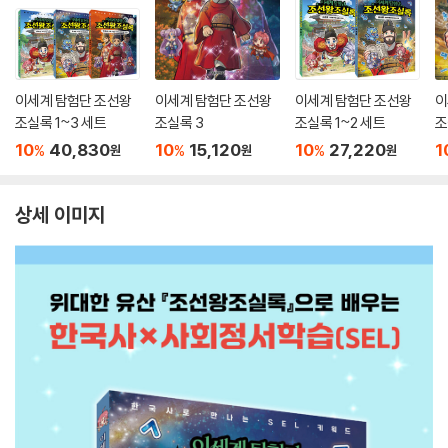
이세계 탐험단 조선왕
이세계 탐험단 조선왕
이세계 탐험단 조선왕
이
조실록 1~3 세트
조실록 3
조실록 1~2 세트
조
10
40,830
10
15,120
10
27,220
1
%
%
%
원
원
원
상세 이미지