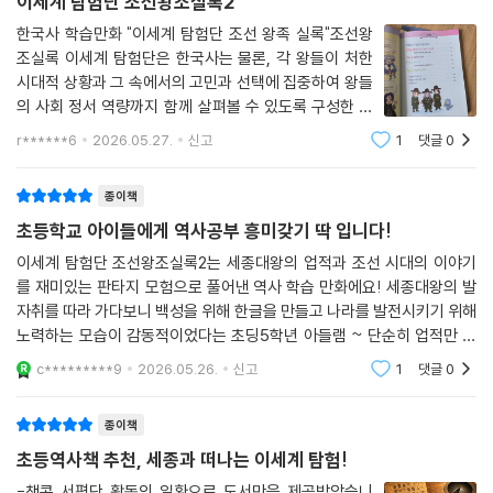
이세계 탐험단 조선왕조실록2
한국사 학습만화 "이세계 탐험단 조선 왕족 실록"조선왕
조실록 이세계 탐험단은 한국사는 물론, 각 왕들이 처한
시대적 상황과 그 속에서의 고민과 선택에 집중하여 왕들
의 사회 정서 역량까지 함께 살펴볼 수 있도록 구성한 한
국사 학습 만화예요.이번 2권에서는 조선의 제4대 임금
r******6
2026.05.27.
신고
1
댓글
0
인 세종이야기가 담겨져 있답니다.조선왕조실록의 특징
을 살린 " TMI 페이지 " 는 채린이가 뽑은 가장 재
종이책
초등학교 아이들에게 역사공부 흥미갖기 딱 입니다!
이세계 탐험단 조선왕조실록2는 세종대왕의 업적과 조선 시대의 이야기
를 재미있는 판타지 모험으로 풀어낸 역사 학습 만화에요! 세종대왕의 발
자취를 따라 가다보니 백성을 위해 한글을 만들고 나라를 발전시키기 위해
노력하는 모습이 감동적이었다는 초딩5학년 아들램 ~ 단순히 업적만 설
명하는 것이 아니라 세종의 고민과 마음까지 보여 주어서 더 깊이 이해되
c*********9
2026.05.26.
신고
1
댓글
0
었다고이야기하며 공감
종이책
초등역사책 추천, 세종과 떠나는 이세계 탐험!
-책콩 서평단 활동의 일환으로 도서만을 제공받았습니