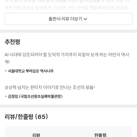
서 각 왕이 보여 준 사회 정서 역량을 자연스럽게 살펴볼 수 있다. 또한 ‘나
라면 어떤 마음이 들었을까’, ‘나라면 어떤 선택을 했을까’와 같은 질문을
스스로에게 던지며 역사를 한층 더 입체적으로 이해하게 된다.
출판사 리뷰 더보기
판타지 세계관이 더해진 흥미로운 역사 이야기
+ 역사를 한눈에 살펴볼 수 있는 탄탄한 구성
추천평
흥미로운 판타지 세계관과 서사를 더하여 아이들이 이야기에 자연스럽게
AI 시대에 강조되어야 할 도덕적 가치까지 되짚어 보게 하는 어린이 역사
몰입하도록 구성했다. 이세계 탐험단 렘과 엠버가 펼치는 코믹한 모험을
책!
따라가다 보면 누구나 쉽고 재미있게 한국사의 흐름을 익힐 수 있다. 또한
- 서울대학교 뿌리깊은 역사나무
본문 곳곳에 배치된 팁 박스와 권말에 수록된 왕의 프로필 · SEL 키워드 ·
연표를 통해 핵심 정보를 놓치지 않으면서, 역사적 흐름과 내용을 체계적
상상력 넘치는 판타지 이야기로 만나는 조선의 왕들!
으로 정리할 수 있다.
- 김정임 (국립조선왕조실록박물관장)
워크북으로 완성되는 확장 및 심화 학습!
교과 · 한국사 능력 검정 시험 대비와 SEL 독후 활동까지!
리뷰/한줄평
65
워크북은 ‘개념 정리’와 ‘핵심 정리’, ‘중요 인물 알아보기’를 통해 본권에서
배운 내용을 복습하고 확장할 수 있도록 구성되었다. 복잡하게 느껴질 수
리뷰
한줄평