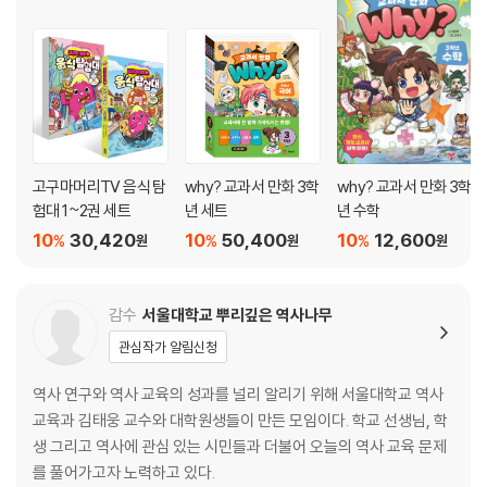
고구마머리TV 음식 탐
why? 교과서 만화 3학
why? 교과서 만화 3학
험대 1~2권 세트
년 세트
년 수학
10
30,420
10
50,400
10
12,600
%
%
%
원
원
원
감수
서울대학교 뿌리깊은 역사나무
관심작가 알림신청
역사 연구와 역사 교육의 성과를 널리 알리기 위해 서울대학교 역사
교육과 김태웅 교수와 대학원생들이 만든 모임이다. 학교 선생님, 학
생 그리고 역사에 관심 있는 시민들과 더불어 오늘의 역사 교육 문제
를 풀어가고자 노력하고 있다.