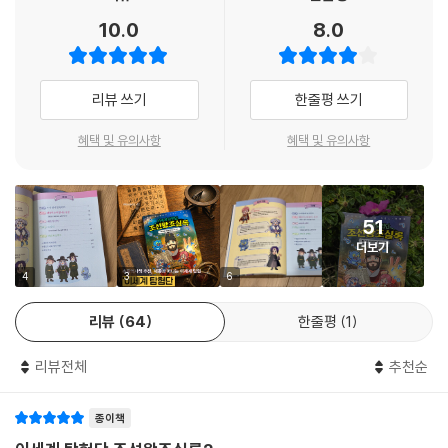
있는 역사 개념을 친절하게 설명하고 정리하여 교과서보다 쉽게 이해할 수
10.0
8.0
있다. 학습 내용을 점검할 수 있는 ‘문제 풀이’는 실제 학교 시험 문제와 한
국사 능력 검정 시험에 자주 등장하는 유형을 반영해 실질적인 시험 대비
가 가능하도록 했고, ‘SEL 독후 활동’을 통해 사회 정서 역량을 키울 수 있
리뷰 쓰기
한줄평 쓰기
도록 했다. 마지막 장에 수록된 ‘찾아보기’ 페이지는 나만의 역사 길잡이로
활용할 수 있다.
혜택 및 유의사항
혜택 및 유의사항
51
더보기
4
3
6
리뷰
64
한줄평
1
리뷰전체
추천순
종이책