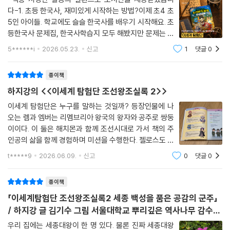
다-1. 초등 한국사, 재미있게 시작하는 방법?이제 초4 초
5인 아이들. 학교에도 슬슬 한국사를 배우기 시작해요. 초
등한국사 문제집, 한국사학습지 모두 해봤지만 문제는 재
미. 엄마 어릴 때처럼 암기로만 때우면 금방 까먹을게 뻔
5******i
2026.05.23.
신고
1
댓글
0
해요. 흥미를 주면서 역사지식도 습득할 수 있는 방법이
필요했습니다.역사만화책은 어떨까 싶어 찾다가
종이책
하지강의 <<이세계 탐험단 조선왕조실록 2>>
이세계 탐험단은 누구를 말하는 것일까? 등장인물에 나
오는 렘과 엠버는 리멤브리아 왕국의 왕자와 공주로 쌍둥
이이다. 이 둘은 해치몬과 함께 조선시대로 가서 책의 주
인공의 삶을 함께 경험하며 미션을 수행한다. 젤로스도 리
멤브리아 왕국에서 왔지만 정체가 분명치 않다. 이들의 첫
t*****9
2026.06.09.
신고
0
댓글
0
미션은 양녕, 효령, 충녕을 보고 다음의 왕위를 이을 사람
은 찾는 것이었다. 각자 평가한 표를 보면
종이책
「이세계탐험단 조선왕조실록2 세종 백성을 품은 공감의 군주」
/ 하지강 글 김기수 그림 서울대학교 뿌리깊은 역사나무 감수/
서울문화사
우리 집에는 세종대왕이 한 명 있다. 물론 진짜 세종대왕