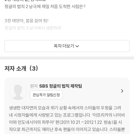
정글의 법칙 2 남극에 제일 처음 도착한 사람은?
3장 태양아, 물을 끓여 줘!
정글의 법칙 3 남극에서 생존하라
4장 배고픈 수호, 헐크가 되다!
목차 더보기
정글의 법칙 4 남극만의 특별한 풍경들
5장 노르딕 스키로 남극점까지
저자 소개
3
정글의 법칙 5 재미있는 남극 과학 교실
6장 탐험가의 인증샷
원저
SBS 정글의 법칙 제작팀
정글의 법칙 6 진짜 남극의 모습을 찾아서
관심작가 알림신청
부록 [남극을 위해 내가 실천할 수 있는 환경보호]
생생한 대자연의 모습과 위기 상황 속에서의 스타들의 우정을 그려
내 시청자들에게 사랑받고 있는 프로그램입니다. ‘아프리카의 나미비
아와 인도네시아의 파푸아’ 편(2011.10.21.~2012.1.22. 방송)을 시
작으로 최근까지도 재미난 후속 편들이 이어지고 있습니다. 스타들뿐