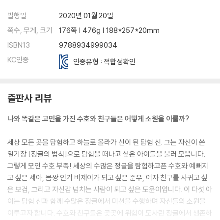
발행일
2020년 01월 20일
쪽수, 무게, 크기
176쪽 | 476g | 188*257*20mm
ISBN13
9788934999034
KC인증
인증유형 : 적합성확인
출판사 리뷰
나와 똑같은 고민을 가진 수호와 친구들은 어떻게 소원을 이룰까?
세상 모든 곳을 탐험하고 하늘로 올라가 신이 된 탐험 신. 그는 자신이 쓴
일기장 [정글의 법칙]으로 탐험을 떠나고 싶은 아이들을 불러 모읍니다.
그렇게 모인 수호 부족! 세상의 수많은 정글을 탐험하고픈 수호와 예뻐지
고 싶은 세아, 몸짱 인기 비제이가 되고 싶은 준우, 여자 친구를 사귀고 싶
은 보검, 그리고 자신감 넘치는 사람이 되고 싶은 도윤이입니다. 이 다섯 아
이는 탐험 신과 함께 수많은 정글에서 미션을 수행하며 자신들의 소원을
이루고자 합니다. 수호와 친구들은 곳곳에 위험이 도사린 정글에서 생존하