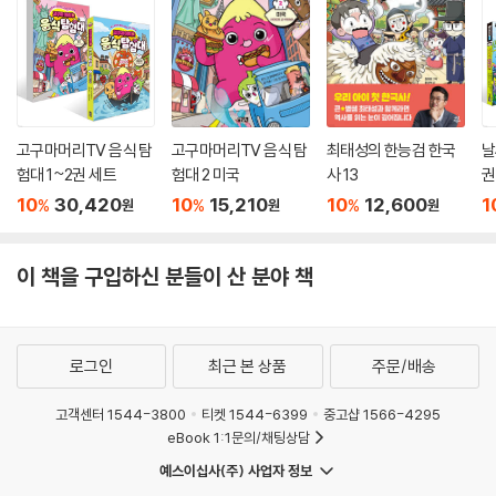
고구마머리TV 음식 탐
고구마머리TV 음식 탐
최태성의 한능검 한국
날
험대 1~2권 세트
험대 2 미국
사 13
권
10
30,420
10
15,210
10
12,600
1
%
%
%
원
원
원
이 책을 구입하신 분들이 산 분야 책
로그인
최근 본 상품
주문/배송
고객센터 1544-3800
티켓 1544-6399
중고샵 1566-4295
eBook 1:1문의/채팅상담
예스이십사(주) 사업자 정보