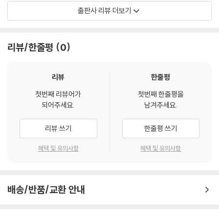
여 결국 소원을 이루게 될까요? 함께 지켜봐 주세요.
출판사 리뷰 더보기
지구의 가장 남쪽 끝이자 빙하와 눈보라의 세상, 남극으로 가자!
리뷰/한줄평
0
정글의 열매로 몸이 커지고 작아지며 험난하게 파타고니아에서의 미션을
완료한 수호 부족. 탐험 신은 고생한 아이들에게 선물로 다음 탐험지를 직
접 고르게 해 줍니다. 이 말에 족장 수호가 선택한 곳은 바로, 탐험가들의
리뷰
한줄평
꿈의 탐험지인 남극입니다.
첫번째 리뷰어가
첫번째 한줄평을
되어주세요.
남겨주세요.
그러나 설레는 마음으로 비행기를 타고 찾아간 남극은 온통 하얀 눈과 미
끄러운 빙판, 살을 에는 추위뿐이었습니다. 마음이 급해진 아이들은 얼른
리뷰 쓰기
한줄평 쓰기
얼음집을 짓기 위해 노력하지만, 추위와 배고픔에 점점 지쳐 가는데…. 생
존을 위한 아이템마저 쉽게 구할 수 없는 이곳에서 수호 부족은 멋지게 탐
혜택 및 유의사항
혜택 및 유의사항
험을 해낼 수 있을까요?
이 책에는 사람의 발길이 거의 닿지 않아 기나긴 역사를 간직한 남극 대륙
배송/반품/교환 안내
의 비밀은 물론, 지구 남위 90°에 위치한 남극점, 거대 빙하로 장관을 이룬
풍경까지 미지에 싸인 남극의 생생한 모습을 볼 수 있습니다.