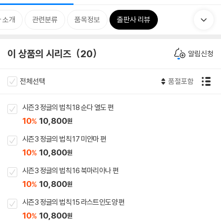
 소개
관련분류
품목정보
출판사 리뷰
이 상품의 시리즈
20
알림신청
전체선택
품절포함
시즌3 정글의 법칙 18 순다 열도 편
10
10,800
%
원
시즌3 정글의 법칙 17 미얀마 편
10
10,800
%
원
시즌3 정글의 법칙 16 북마리아나 편
10
10,800
%
원
시즌3 정글의 법칙 15 라스트인도양 편
10
10,800
%
원