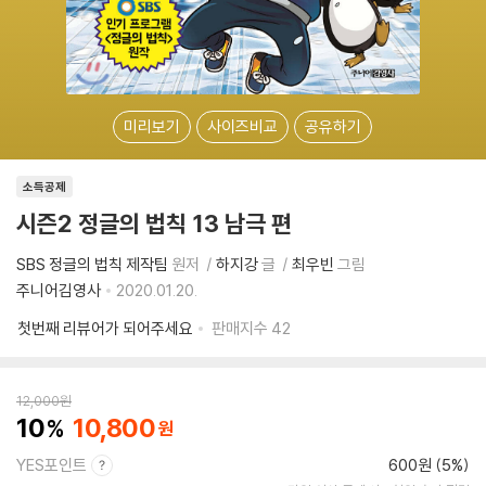
미리보기
사이즈비교
공유하기
소득공제
시즌2 정글의 법칙 13 남극 편
SBS 정글의 법칙 제작팀
원저
하지강
글
최우빈
그림
주니어김영사
2020.01.20.
첫번째 리뷰어가 되어주세요
판매지수
42
12,000
원
10
10,800
YES포인트
600원 (5%)