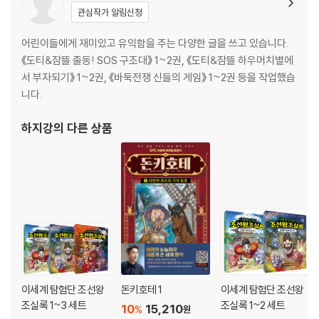
관심작가 알림신청
어린이들에게 재미있고 유익함을 주는 다양한 글을 쓰고 있습니다.
《도티&잠뜰 출동! SOS 구조대》 1~2권, 《도티&잠뜰 하우머치별에
서 부자되기》 1~2권, 《바둑전쟁 신들의 게임》 1~2권 등을 작업했습
니다.
하지강
의 다른 상품
이세계 탐험단 조선왕
돈키호테 1
이세계 탐험단 조선왕
조실록 1~3 세트
조실록 1~2 세트
10
15,210
%
원