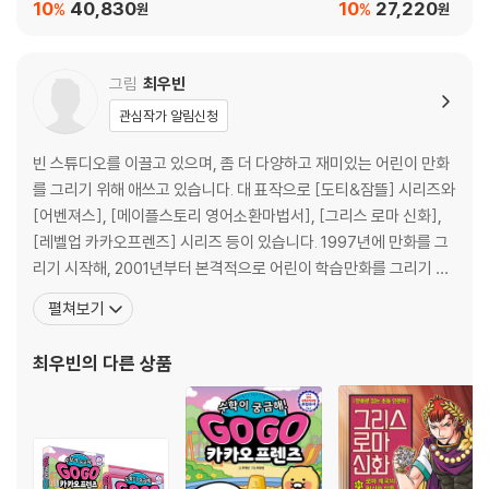
10
40,830
10
27,220
%
%
원
원
그림
최우빈
관심작가 알림신청
빈 스튜디오를 이끌고 있으며, 좀 더 다양하고 재미있는 어린이 만화
를 그리기 위해 애쓰고 있습니다. 대 표작으로 [도티&잠뜰] 시리즈와
[어벤져스], [메이플스토리 영어소환마법서], [그리스 로마 신화],
[레벨업 카카오프렌즈] 시리즈 등이 있습니다. 1997년에 만화를 그
리기 시작해, 2001년부터 본격적으로 어린이 학습만화를 그리기 시
작했습니다. 지금은 빈 스튜디오를 이끌고 있으며, 좀 더 다양하고 재
펼쳐보기
미있는 어린이 만화를 그리기 위해 애쓰고 있습니다. 그린 책으로는
크리에이터 캐릭터 창작만화 「도티&잠뜰」 시리즈와 「어벤져스」 시리
최우빈
의 다른 상품
즈, 『서울대 선정 인문고전 법의 정신