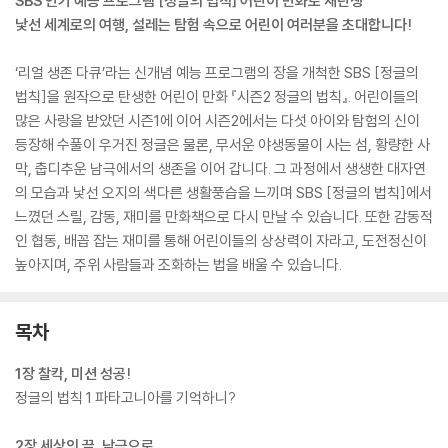
SBS 인기 예능 프로그램 [정글의 법칙] 어린이 만화로 재탄생
낯선 세계로의 여행, 설레는 탐험 속으로 어린이 여러분을 초대합니다!
‘리얼 생존 다큐’라는 신개념 예능 프로그램의 장을 개척한 SBS [정글의
법칙]을 원작으로 탄생한 어린이 만화 『시즌2 정글의 법칙』. 어린이들의
많은 사랑을 받았던 시즌1에 이어 시즌2에서는 다섯 아이와 탐험의 신이
등장해 수풀이 우거진 정글은 물론, 무서운 야생동물이 사는 섬, 황량한 사
막, 춥디추운 남극에서의 생존을 이어 갑니다. 그 과정에서 생생한 대자연
의 모습과 낯선 오지의 색다른 생활풍습을 느끼며 SBS [정글의 법칙]에서
느꼈던 스릴, 감동, 재미를 만화책으로 다시 만날 수 있습니다. 또한 감동적
인 협동, 배꼽 잡는 재미를 통해 어린이들의 상상력이 자라고, 도전정신이
높아지며, 주위 사람들과 조화하는 법을 배울 수 있습니다.
목차
1장 찰칵, 미션 성공!
정글의 법칙 1 파타고니아를 기억하니?
2장 세상의 끝, 남극으로