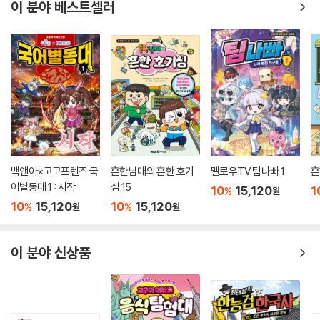
이 분야 베스트셀러
백앤아×고고프렌즈 국
흔한남매의 흔한 호기
멜로우TV 팀나빠 1
흔
어별동대 1 : 시작
심 15
10
15,120
1
%
원
10
15,120
10
15,120
%
%
원
원
이 분야 신상품