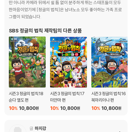
만 아니라 카메라 뒤에서 쉴 틈 없이 분주하게 뛰는 스태프들이 모두
한마음이었기에 [정글의 법칙]은 남녀노소 모두 좋아하는 가족 프로
그램이 되었습니다.
SBS 정글의 법칙 제작팀
의 다른 상품
시즌3 정글의 법칙 18
시즌3 정글의 법칙 17
시즌3 정글의 법칙 16
순다 열도 편
미얀마 편
북마리아나 편
10
10,800
10
10,800
10
10,800
%
%
%
원
원
원
글
하지강