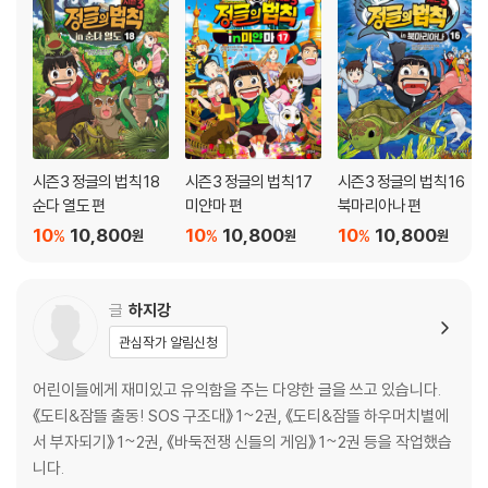
시즌3 정글의 법칙 18
시즌3 정글의 법칙 17
시즌3 정글의 법칙 16
순다 열도 편
미얀마 편
북마리아나 편
10
10,800
10
10,800
10
10,800
%
%
%
원
원
원
글
하지강
관심작가 알림신청
어린이들에게 재미있고 유익함을 주는 다양한 글을 쓰고 있습니다.
《도티&잠뜰 출동! SOS 구조대》 1~2권, 《도티&잠뜰 하우머치별에
서 부자되기》 1~2권, 《바둑전쟁 신들의 게임》 1~2권 등을 작업했습
니다.