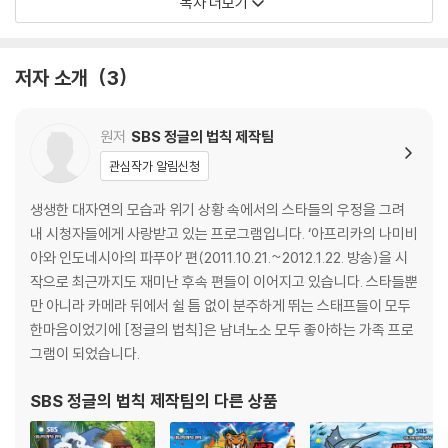
목차 더보기
정글의 법칙 (3) 황량한 파타고니아의 중부, 황무지대로 가자!
4장 어느 것이 정글 열매일까?
저자 소개
3
정글의 법칙 (4) 험준한 파타고니아의 북부, 고산지대로 가자!
원저
SBS 정글의 법칙 제작팀
5장 다시 만난 수호 부족
관심작가 알림신청
정글의 법칙 (5) 파타고니아의 신기한 식물들
생생한 대자연의 모습과 위기 상황 속에서의 스타들의 우정을 그려
내 시청자들에게 사랑받고 있는 프로그램입니다. ‘아프리카의 나미비
6장 키 컸으면 좋겠다!
아와 인도네시아의 파푸아’ 편(2011.10.21.~2012.1.22. 방송)을 시
작으로 최근까지도 재미난 후속 편들이 이어지고 있습니다. 스타들뿐
정글의 법칙 (6) 파타고니아의 진기한 동물들
만 아니라 카메라 뒤에서 쉴 틈 없이 분주하게 뛰는 스태프들이 모두
한마음이었기에 [정글의 법칙]은 남녀노소 모두 좋아하는 가족 프로
부록 [네가 가고 싶은 곳은 어디니?]
그램이 되었습니다.
SBS 정글의 법칙 제작팀
의 다른 상품