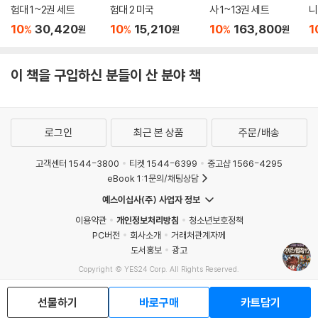
험대 1~2권 세트
험대 2 미국
사 1~13권 세트
니
트
10
30,420
10
15,210
10
163,800
1
%
%
%
원
원
원
이 책을 구입하신 분들이 산 분야 책
로그인
최근 본 상품
주문/배송
고객센터 1544-3800
티켓 1544-6399
중고샵 1566-4295
eBook 1:1문의/채팅상담
예스이십사(주) 사업자 정보
이용약관
개인정보처리방침
청소년보호정책
PC버전
회사소개
거래처관계자께
도서홍보
광고
Copyright © YES24 Corp. All Rights Reserved.
MATOM1
선물하기
바로구매
카트담기