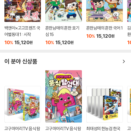
백앤아×고고프렌즈 국
흔한남매의 흔한 호기
흔한남매의 흔한 국어 1
김
어별동대 1 : 시작
심 15
환
10
15,120
%
원
10
15,120
10
15,120
1
%
%
원
원
이 분야 신상품
고구마머리TV 음식 탐
고구마머리TV 음식 탐
최태성의 한능검 한국
고