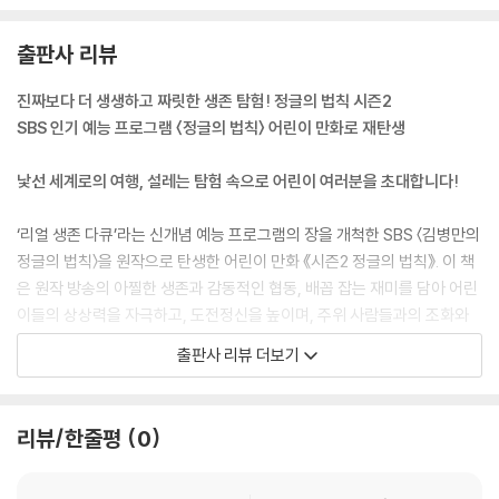
출판사 리뷰
진짜보다 더 생생하고 짜릿한 생존 탐험! 정글의 법칙 시즌2
SBS 인기 예능 프로그램 〈정글의 법칙〉 어린이 만화로 재탄생
낯선 세계로의 여행, 설레는 탐험 속으로 어린이 여러분을 초대합니다!
‘리얼 생존 다큐’라는 신개념 예능 프로그램의 장을 개척한 SBS 〈김병만의
정글의 법칙〉을 원작으로 탄생한 어린이 만화 《시즌2 정글의 법칙》. 이 책
은 원작 방송의 아찔한 생존과 감동적인 협동, 배꼽 잡는 재미를 담아 어린
이들의 상상력을 자극하고, 도전정신을 높이며, 주위 사람들과의 조화와
협동의 중요성을 깨닫게 합니다.
출판사 리뷰 더보기
어린이들의 많은 사랑을 받았던 시즌1을 이어 새롭게 출간하는 시즌2는 다
섯 아이와 탐험의 신이 등장하여 수풀이 우거진 정글은 물론, 무서운 야생
리뷰/한줄평
0
동물이 사는 섬, 황량한 사막에서의 생존을 이어갑니다. 그 과정에 생생한
대자연의 모습과 낯선 오지의 색다른 생활풍습을 느끼며 SBS 〈정글의 법