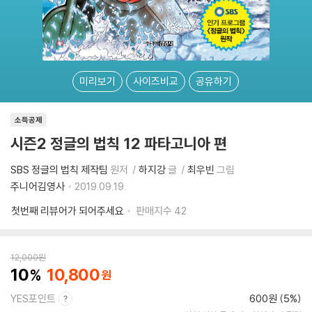
미리보기
사이즈비교
공유하기
소득공제
시즌2 정글의 법칙 12 파타고니아 편
SBS 정글의 법칙 제작팀
원저
하지강
글
최우빈
그림
주니어김영사
2019.09.19.
첫번째 리뷰어가 되어주세요
판매지수
42
12,000
원
10
10,800
YES포인트
600원 (5%)