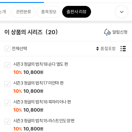
소개
관련분류
품목정보
출판사 리뷰
이 상품의 시리즈
20
알림신청
전체선택
품절포함
시즌3 정글의 법칙 18 순다 열도 편
10
10,800
%
원
시즌3 정글의 법칙 17 미얀마 편
10
10,800
%
원
시즌3 정글의 법칙 16 북마리아나 편
10
10,800
%
원
시즌3 정글의 법칙 15 라스트인도양 편
10
10,800
%
원