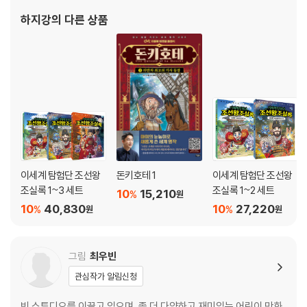
하지강
의 다른 상품
이세계 탐험단 조선왕
돈키호테 1
이세계 탐험단 조선왕
조실록 1~3 세트
조실록 1~2 세트
10
15,210
%
원
10
40,830
10
27,220
%
%
원
원
그림
최우빈
관심작가 알림신청
빈 스튜디오를 이끌고 있으며, 좀 더 다양하고 재미있는 어린이 만화