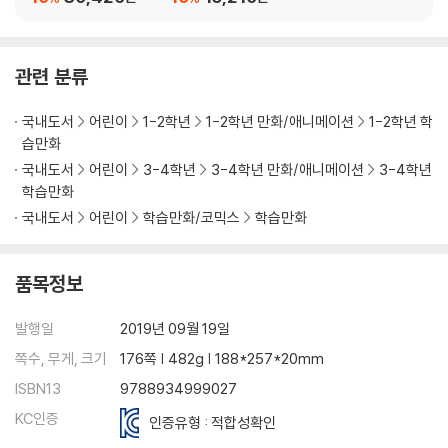
관련 분류
국내도서
어린이
1-2학년
1-2학년 만화/애니메이션
1-2학년 학
습만화
국내도서
어린이
3-4학년
3-4학년 만화/애니메이션
3-4학년
학습만화
국내도서
어린이
학습만화/코믹스
학습만화
품목정보
발행일
2019년 09월 19일
쪽수, 무게, 크기
176쪽 | 482g | 188*257*20mm
ISBN13
9788934999027
KC인증
인증유형 : 적합성확인