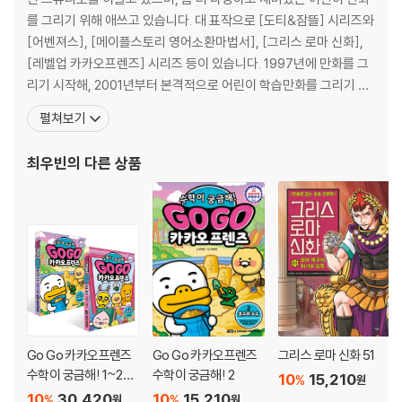
를 그리기 위해 애쓰고 있습니다. 대 표작으로 [도티&잠뜰] 시리즈와
[어벤져스], [메이플스토리 영어소환마법서], [그리스 로마 신화],
[레벨업 카카오프렌즈] 시리즈 등이 있습니다. 1997년에 만화를 그
리기 시작해, 2001년부터 본격적으로 어린이 학습만화를 그리기 시
작했습니다. 지금은 빈 스튜디오를 이끌고 있으며, 좀 더 다양하고 재
펼쳐보기
미있는 어린이 만화를 그리기 위해 애쓰고 있습니다. 그린 책으로는
크리에이터 캐릭터 창작만화 「도티&잠뜰」 시리즈와 「어벤져스」 시리
최우빈
의 다른 상품
즈, 『서울대 선정 인문고전 법의 정신
Go Go 카카오프렌즈
Go Go 카카오프렌즈
그리스 로마 신화 51
수학이 궁금해! 1~2권
수학이 궁금해! 2
10
15,210
%
원
세트
10
30,420
10
15,210
%
%
원
원