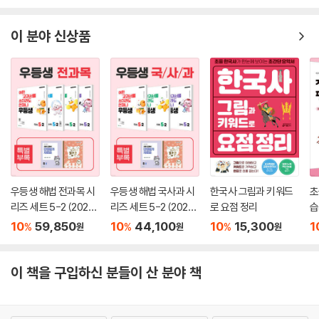
이 분야 신상품
우등생 해법 전과목 시
우등생 해법 국사과 시
한국사 그림과 키워드
초
리즈 세트 5-2 (2026
리즈 세트 5-2 (2026
로 요점 정리
습
년)
년)
2
10
59,850
10
44,100
10
15,300
1
%
%
%
원
원
원
이 책을 구입하신 분들이 산 분야 책