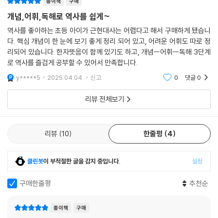
종이책
구매
중요 개념을 되새길 수 있어요.
개념,어휘,독해로 역사를 쉽게~
10) 탐구형 문제로 심화 독해력과 서술형 실력을 키워요.
- 탐구형 독해: 각 장에서 중요한 탐구 주제를 살피고 이와 관련된 사료를
역사를 좋아하는 초등 아이가 근현대사는 어렵다고 해서 구매하게 됐습니
다. 핵심 개념이 한 눈에 보기 좋게 정리 되어 있고, 어려운 어휘도 따로 정
바탕으로 독해를 하며 깊이와 밀도가 더해진 심화 독해력을 키울 수 있어
리되어 있습니다. 한자뜻음이 함께 있기도 하고, 개념ㅡ어휘ㅡ독해 3단계
요.
로 역사를 즐겁게 공부할 수 있어서 만족합니다.
- 서술형 쓰기(핵심어 제시형 서술 문제): 주어진 핵심어나 문장 형식에 따
라 서술하는 문제를 통해 ‘힌트형 서술 문제’보다 한 단계 높아진 쓰기 유형
y*****5
2025.04.04.
신고
0
댓글
0
으로 서술형 쓰기에 대한 자신감을 키울 수 있어요.
리뷰 전체보기
리뷰
10
한줄평
4
클린봇
이 부적절한 글을 감지 중입니다.
설정
구매한줄평
추천순
종이책
구매