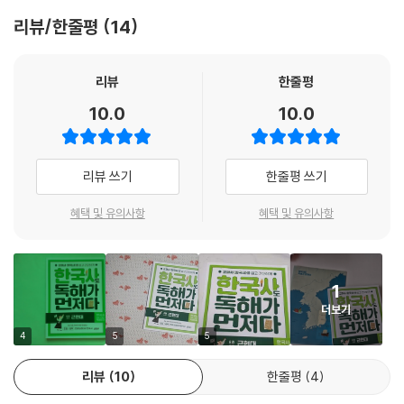
이어지지요. 역사적 사건에는 배경이나 원인이 있고, 그에 따라 새로운 사
리뷰/한줄평
14
건과 장면이 펼쳐져요. 그렇기 때문에 역사는 흐름을 파악하는 것이 중요
해요. 한국사는 암기 과목이 아니에요. 흐름을 잡으면 꼬리에 꼬리를 물고
이야기를 기억할 수 있답니다. 『한국사도 독해가 먼저다』의 쉬운 그림과
리뷰
한줄평
설명으로 복잡한 한국사의 흐름을 선명하게 기억해요!
10.0
10.0
개념 - 어휘 - 독해 3단계로 완성하고 확인해요
리뷰 쓰기
한줄평 쓰기
[개념] 그림으로 만나는 개념
1) 그림으로 개념을 잡아요.
혜택 및 유의사항
혜택 및 유의사항
- 핵심 개념을 한눈에 파악하고 그림 덩어리로 기억할 수 있어요.
[어휘] 문장으로 다지는 어휘
1
2) 한 문장으로 개념을 정리해요.
더보기
- 개념 어휘의 뜻을 익히고 문장에 개념 어휘를 넣어 확실하게 이해할 수
있어요.
4
5
5
- 핵심 개념을 한 문장으로 명확하게 정리하여 이해할 수 있어요.
리뷰
10
한줄평
4
[독해] 글과 그림을 함께 읽는 독해