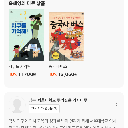
윤혜영
의 다른 상품
정답과 해설
지구를 기억해!
중국사 버스
10
11,700
10
13,050
%
%
원
원
감수
서울대학교 뿌리깊은 역사나무
관심작가 알림신청
역사 연구와 역사 교육의 성과를 널리 알리기 위해 서울대학교 역사
교육과 김태웅 교수와 대학원생들이 만든 모임이다. 학교 선생님, 학