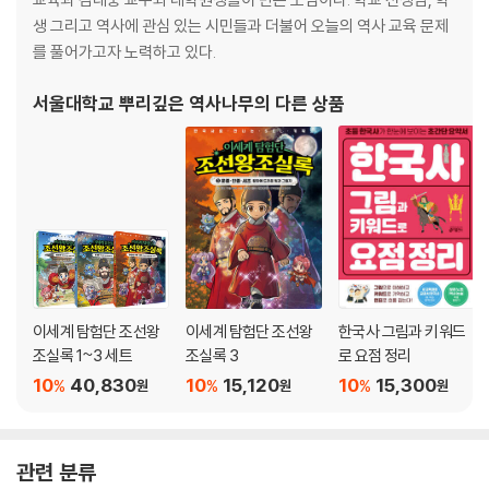
생 그리고 역사에 관심 있는 시민들과 더불어 오늘의 역사 교육 문제
를 풀어가고자 노력하고 있다.
서울대학교 뿌리깊은 역사나무
의 다른 상품
이세계 탐험단 조선왕
이세계 탐험단 조선왕
한국사 그림과 키워드
조실록 1~3 세트
조실록 3
로 요점 정리
10
40,830
10
15,120
10
15,300
%
%
%
원
원
원
관련 분류