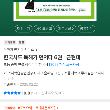
미리보기
사이즈비교
파트너샵
공유하기
소득공제
분철
독해가 먼저다 시리즈
한국사도 독해가 먼저다 6권 : 근현대
초등 중학 연결 징검다리 한국사
2022 개정 교육과정
키 역사학습방법연구소
저
윤혜영
그림
서울대학교 뿌리깊은 역사나
무
감수
키출판사
2025.02.22.
10.0
판매지수
5,382
14
KEY 요약노트 (다운로드)
구매혜택