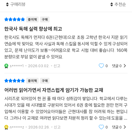
구매리뷰
추천순
3) 핵심 개념을 확인하며 글을 읽어요.
- 문단 요약어로 지문에서 다루는 핵심 개념을 미리 확인할 수 있어요.
종이책
구매
- 교과서 여러 쪽에 흩어져 있는 내용을 한 편의 지문에 짜임새 있게 담아,
핵심 개념을 분명하게 이해하고 글의 구조를 파악하여 효과적으로 글을 읽
한국사 독해 실력 향상에 최고
을 수 있어요.
한국사도 독해가 먼저다 6권(근현대)으로 초등 고학년 한국사 지문 읽기
4) 지도와 사진 자료를 글과 함께 보아요.
연습에 딱 맞아요. 역사 사실과 독해 스킬을 동시에 익힐 수 있게 구성되어
- 글을 읽으며 역사의 시간적 흐름을 파악하고, 글과 더불어 지도와 사진
있고, 문제 난이도가 보통~어려움으로 학교 시험 대비 좋습니다. 160쪽
자료를 보며 공간적 맥락을
분량으로 부담 없이 끝낼 수 있어요.
파악할 수 있어요.
s*****1
2026.03.02.
신고
0
댓글
0
- 역사적 사실을 씨실과 날실처럼 짜 맞추어 입체적으로 기억할 수 있어요.
5) 바탕 독해력을 키워요.
종이책
구매
- 바르게 읽기: 주어진 지문을 바르게 읽으며 내용을 정확하게 파악하는
어러번 읽어가면서 자연스럽게 암기가 가능한 교재
‘사실적 이해’ 능력을 키울 수 있어요.
- 연결하여 읽기: 사건이 일어난 순서를 연결하거나 인물과 사건을 연결하
시리즈로 되어있어 한 권 풀 때 마다 성취감이 쌓입니다. 학교에서 다루는
시대가 있을 때 시대별로 구분되어 있어서 6권 중에 필요한 권만 먼저 구
며 역사 독해에 꼭 필요한 유기적 관계 파악 능력을 키울 수 있어요.
입해서 이용할 수 있었어요아이들은 근현대사를 참 어려워 하는 편입니
6) 심화 독해력을 키워요.
다. 그러나 이 교재로 여러번 읽다보면 차분히 정리 할 수 있는데 도움을 줘
- 자세히 읽기: 지문 내용을 자세히 파고들어 읽으며 글의 세부 내용을 구
요
체적으로 파악하는 ‘분석적
n*****z
2026.02.26.
신고
0
댓글
0