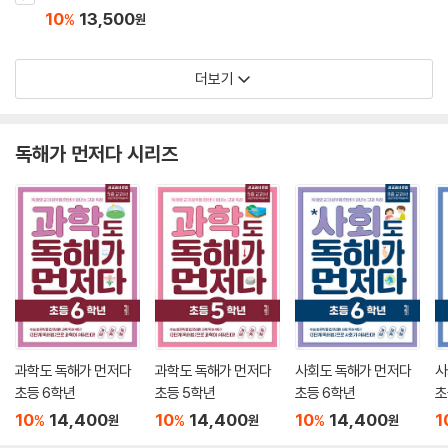
10
13,500
%
원
더보기
독해가 먼저다 시리즈
과학도 독해가 먼저다
과학도 독해가 먼저다
사회도 독해가 먼저다
사
초등 6학년
초등 5학년
초등 6학년
초
10
14,400
10
14,400
10
14,400
1
%
%
%
원
원
원