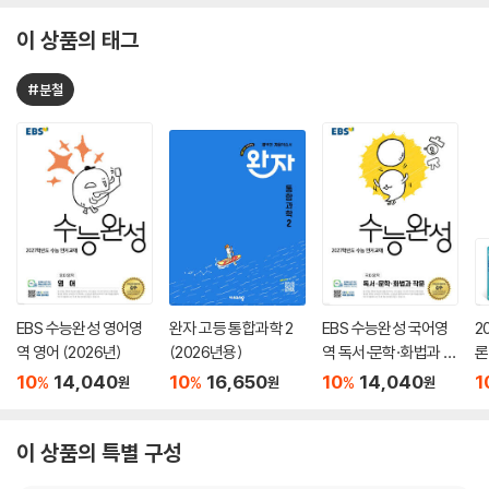
이 상품의 태그
#분철
EBS 수능완성 영어영
완자 고등 통합과학 2
EBS 수능완성 국어영
2
역 영어 (2026년)
(2026년용)
역 독서·문학·화법과 작
론
문 (2026년)
(
10
14,040
10
16,650
10
14,040
1
%
%
%
원
원
원
이 상품의 특별 구성