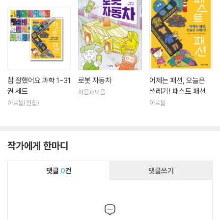
참 잘했어요 과학 1-31
로봇 자동차
어제는 패션, 오늘은
권 세트
쓰레기! 패스트 패션
자음과모음
아르볼(전집)
아르볼
작가에게 한마디
댓글
0
건
댓글쓰기