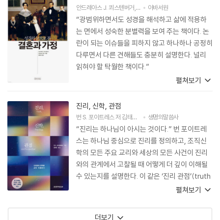
안드레아스 J. 쾨스텐버거
,
데이비드 존스
아바서원
저
윤종석
역
“광범위하면서도 성경을 해석하고 삶에 적용하
는 면에서 성숙한 분별력을 보여 주는 책이다. 논
란이 되는 이슈들을 피하지 않고 하나하나 공정히
다루면서 다른 견해들도 충분히 설명한다. 널리
읽혀야 할 탁월한 책이다.”
펼쳐보기
진리, 신학, 관점
번 S. 포이트레스
저
김태곤
역
생명의말씀사
“진리는 하나님이 아시는 것이다.” 번 포이트레
스는 하나님 중심으로 진리를 정의하고, 조직신
학의 모든 주요 교리와 세상의 모든 사건이 진리
와의 관계에서 고찰될 때 어떻게 더 깊이 이해될
수 있는지를 설명한다. 이 같은 ‘진리 관점’(truth
perspective)은 존재하는 모든 것과 진리의 관
펼쳐보기
계를 다양하고 신선하게 통찰할 수 있도록 인도한
다. 포이트레스는 성경에 충실하려고 늘 주의하면
더보기