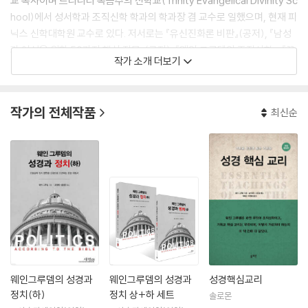
교 목사이며 트리니티 복음주의 신학교(Trinity Evangelical Divinity Sc
hool)에서 성서학과 조직신학 학과의 학과장 겸 교수로 일했으며, 현재 피
닉스 신학대학원 교수로 있다. 저서로는 『유신진화론 비판』(공저), 『남성
과 여성을 위한 50가지 핵심 질문』(공저), 『웨인 그루뎀의 조직신학』, 『꼭
작가 소개 더보기
알아야 할 기독교 핵심 진리20』 등이 있다.
작가의 전체작품
최신순
웨인그루뎀의 성경과
웨인그루뎀의 성경과
성경핵심교리
정치(하)
정치 상+하 세트
솔로몬