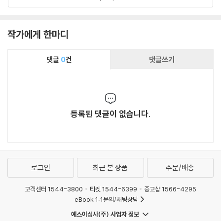
서도 창조적으로 사고하는 특출난 역량을 다시금
보여 준다.
작가에게 한마디
댓글
0
건
댓글쓰기
등록된 댓글이 없습니다.
로그인
최근 본 상품
주문/배송
고객센터 1544-3800
티켓 1544-6399
중고샵 1566-4295
eBook 1:1문의/채팅상담
예스이십사(주) 사업자 정보