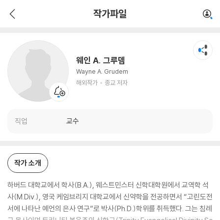
웨인 A. 그루뎀
작가파일
해외작가
종교 저자
웨인 A. 그루뎀
Wayne A. Grudem
해외작가
종교 저자
직업
교수
작가 소개
하버드 대학교에서 학사(B.A.), 웨스트민스터 신학대학원에서 교역학 석
사(M.Div.), 영국 케임브리지 대학교에서 신약학을 전공하면서 “고린도전
서에 나타난 예언의 은사 연구”로 박사(Ph.D.)학위를 취득했다. 그는 침례