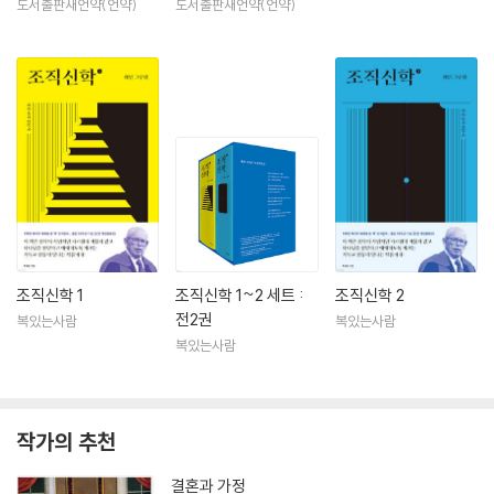
도서출판새언약(언약)
도서출판새언약(언약)
조직신학 1
조직신학 1~2 세트 :
조직신학 2
전2권
복있는사람
복있는사람
복있는사람
작가의 추천
결혼과 가정