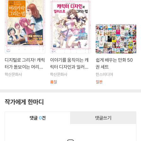
디지털로 그리자! 캐릭
이야기를 움직이는 캐
쉽게 배우는 만화 50
터가 돋보이는 머리카
릭터 디자인과 일러스
권 세트
락 그리는 법
트 그리는 법
학산문화사
학산문화사
한스미디어
품절
절판
작가에게 한마디
댓글
0
건
댓글쓰기