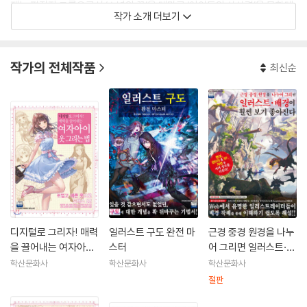
재는 편집자 그룹으로서 ‘소년의 꿈’을 테마로 ‘아이들의 상상력’을 무한대
작가 소개 더보기
로 넓힐 수 있는 서적, 잡지, 영상 미디어 디자인 등으로 영역을 확장하고
있다.
작가의 전체작품
최신순
디지털로 그리자! 매력
일러스트 구도 완전 마
근경 중경 원경을 나누
을 끌어내는 여자아이
스터
어 그리면 일러스트·배
옷 그리는 법
경이 훨씬 보기 좋아진
학산문화사
학산문화사
학산문화사
다
절판