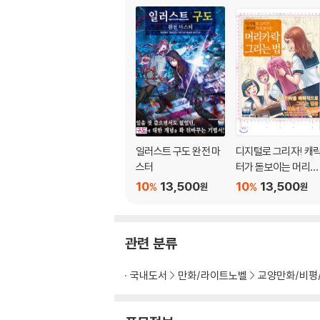
일러스트 구도 완전 마
디지털로 그리자! 캐
스터
터가 돋보이는 머리카
락 그리는 법
10
13,500
10
13,500
%
%
원
원
관련 분류
국내도서
만화/라이트노벨
교양만화/비평