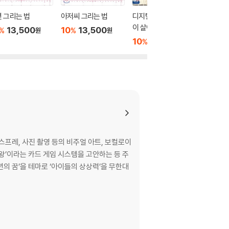
 그리는 법
아저씨 그리는 법
디지털로 그리자! 감정
옷 주름 
이 살아있는 캐릭터 표
터북 2
13,500
10
13,500
%
%
원
원
정 그리는 법
10
13,500
10
1
%
%
원
스프레, 사진 촬영 등의 비주얼 아트, 보컬로이
유희왕’이라는 카드 게임 시스템을 고안하는 등 주
의 꿈’을 테마로 ‘아이들의 상상력’을 무한대