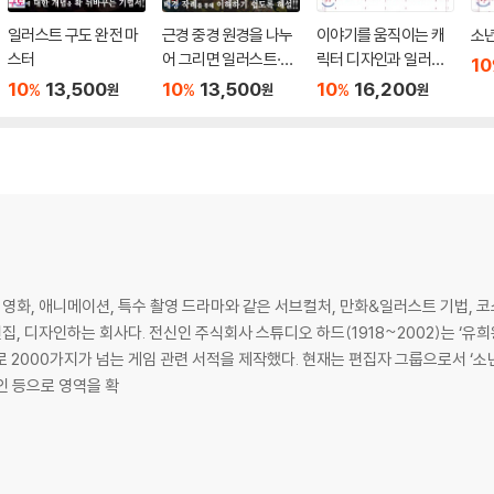
일러스트 구도 완전 마
근경 중경 원경을 나누
이야기를 움직이는 캐
소년
스터
어 그리면 일러스트·배
릭터 디자인과 일러스
10
경이 훨씬 보기 좋아진
트 그리는 법
10
13,500
10
13,500
10
16,200
%
%
%
원
원
원
다
화, 애니메이션, 특수 촬영 드라마와 같은 서브컬처, 만화&일러스트 기법, 코
, 편집, 디자인하는 회사다. 전신인 주식회사 스튜디오 하드(1918~2002)는 ‘
 2000가지가 넘는 게임 관련 서적을 제작했다. 현재는 편집자 그룹으로서 ‘소년
자인 등으로 영역을 확