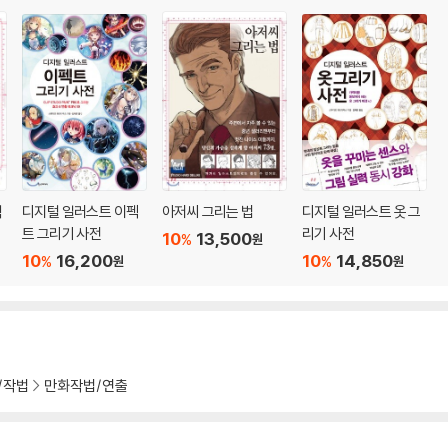
릭
디지털 일러스트 이펙
아저씨 그리는 법
디지털 일러스트 옷 그
트 그리기 사전
리기 사전
10
13,500
%
원
10
16,200
10
14,850
%
%
원
원
/작법
만화작법/연출