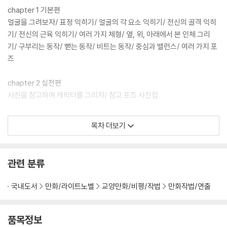
chapter 1 기본편
얼굴을 그려보자/ 표정 익히기/ 얼굴의 각 요소 익히기/ 전신의 골격 익히
기/ 전신의 근육 익히기/ 여러 가지 체형/ 옆, 위, 아래에서 본 인체 그리
기/ 구부리는 동작/ 뻗는 동작/ 비트는 동작/ 중심과 밸런스/ 여러 가지 포
즈
chapter 2 실전편
사진을 참고하여 캐릭터를 그리자/ 참고 포즈 사진집
chapter 3 응용편
목차 더보기
개성에 따른 캐릭터 그리기/ 데생으로 성격을 나타내 보자/ 옷 그리는 법/
역동적인 포즈/ SD 캐릭터를 그려보자/ 두 명 이상이 밀착된 포즈를 그려
보자
관련 분류
chapter 4 특별편
국내도서
만화/라이트노벨
교양만화/비평/작법
만화작법/연출
표지 캐릭터를 그리기까지/ 만화 원고 그리는 법
품목정보