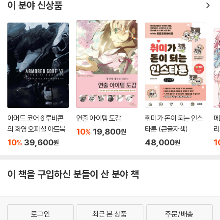
이 분야 신상품
아머드 코어 6 루비콘
연출 아이템 도감
취미가 돈이 되는 인스
메
의 화염 오피셜 아트북
타툰 (큰글자책)
리
10
19,800
%
원
10
39,600
48,000
1
%
원
원
이 책을 구입하신 분들이 산 분야 책
로그인
최근 본 상품
주문/배송