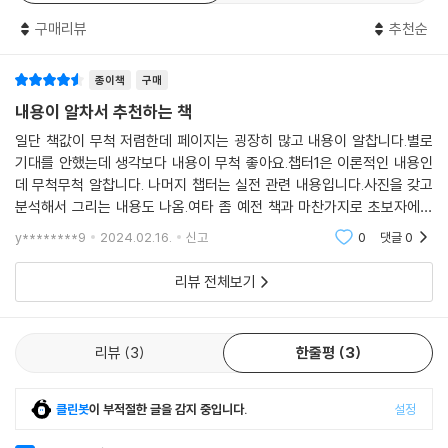
구매리뷰
추천순
종이책
구매
내용이 알차서 추천하는 책
일단 책값이 무척 저렴한데 페이지는 굉장히 많고 내용이 알찹니다.별로
기대를 안했는데 생각보다 내용이 무척 좋아요.챕터1은 이론적인 내용인
데 무척무척 알찹니다. 나머지 챕터는 실전 관련 내용입니다.사진을 갖고
분석해서 그리는 내용도 나옴.여타 좀 예전 책과 마찬가지로 초보자에게
막연한 감이 있긴 함. 그렇지만 이 책과 함께 여러 책 많이 사서 꼼꼼하게
y********9
2024.02.16.
신고
0
댓글
0
읽어보시길 바랍니
리뷰 전체보기
리뷰
3
한줄평
3
클린봇
이 부적절한 글을 감지 중입니다.
설정