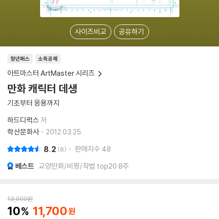
사이즈비교
공유하기
청년패스
소득공제
아트마스터 ArtMaster 시리즈
만화 캐릭터 데생
기초부터 응용까지
하드디럭스
저
학산문화사
2012.03.25.
8.2
판매지수
48
6
베스트
교양만화/비평/작법 top20 8주
13,000
원
10
11,700