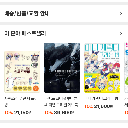
배송/반품/교환 안내
이 분야 베스트셀러
자연스러운 인체 드로
아머드 코어 6 루비콘
미니 캐릭터 그리는 법
카
잉
의 화염 오피셜 아트북
게
10
21,600
%
원
10
21,150
10
39,600
1
%
%
원
원