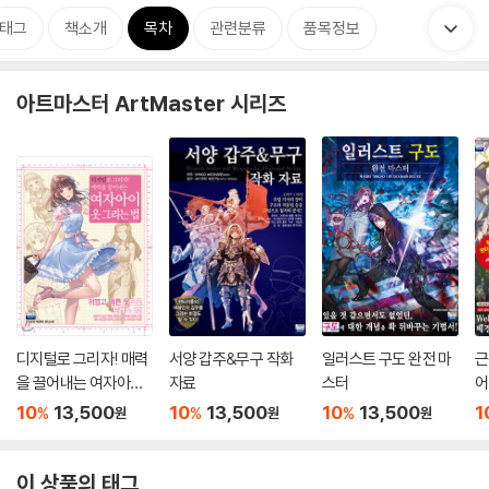
태그
책소개
목차
관련분류
품목정보
아트마스터 ArtMaster 시리즈
디지털로 그리자! 매력
서양 갑주&무구 작화
일러스트 구도 완전 마
근
을 끌어내는 여자아이
자료
스터
어
옷 그리는 법
경
10
13,500
10
13,500
10
13,500
1
%
%
%
원
원
원
다
이 상품의 태그