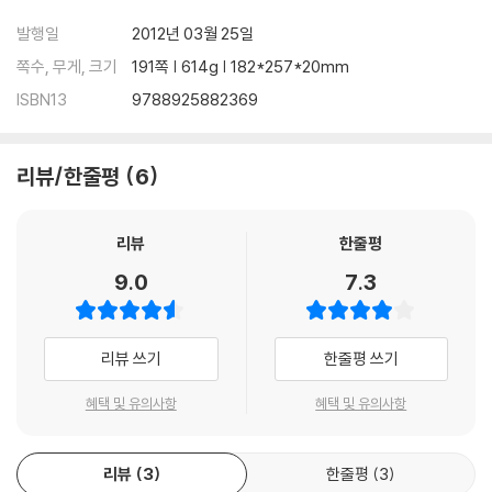
발행일
2012년 03월 25일
쪽수, 무게, 크기
191쪽 | 614g | 182*257*20mm
ISBN13
9788925882369
리뷰/한줄평
6
리뷰
한줄평
9.0
7.3
리뷰 쓰기
한줄평 쓰기
혜택 및 유의사항
혜택 및 유의사항
리뷰
3
한줄평
3