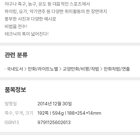
야구나 축구, 농구, 유도 등 대표적인 스포츠에서
하이킹, 요가, 악기연주 등 다양한 취미활동의 한 장면까지
풍부한 사진과 다양한 예시로
비법을 전수!
테크닉의 폭이 넓어진다!
관련 분류
국내도서
만화/라이트노벨
교양만화/비평/작법
만화작법/연출
품목정보
발행일
2014년 12월 30일
쪽수, 무게, 크기
192쪽 | 594g | 188*254*14mm
ISBN13
9791125602613