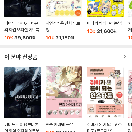
아머드 코어 6 루비콘
자연스러운 인체 드로
미니 캐릭터 그리는 법
카
의 화염 오피셜 아트북
잉
게
10
21,600
%
원
10
39,600
10
21,150
1
%
%
원
원
이 분야 신상품
아머드 코어 6 루비콘
연출 아이템 도감
취미가 돈이 되는 인스
메
의 화염 오피셜 아트북
타툰 (큰글자책)
리