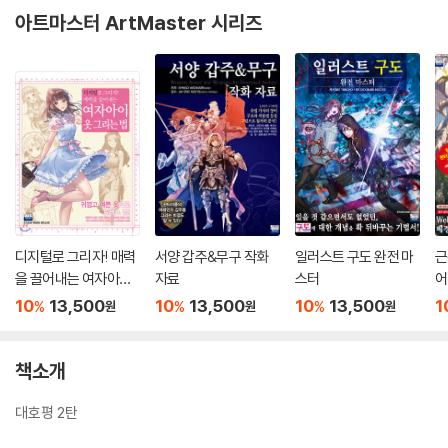
아트마스터 ArtMaster 시리즈
디지털로 그리자! 매력
서양 갑주&무구 작화
일러스트 구도 완전 마
근
을 끌어내는 여자아이
자료
스터
어
옷 그리는 법
경
10
13,500
10
13,500
10
13,500
1
%
%
%
원
원
원
다
책소개
대호평 2탄