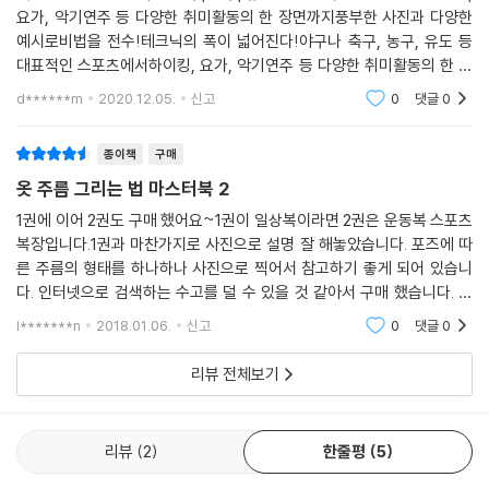
요가, 악기연주 등 다양한 취미활동의 한 장면까지풍부한 사진과 다양한
예시로비법을 전수!테크닉의 폭이 넓어진다!야구나 축구, 농구, 유도 등
대표적인 스포츠에서하이킹, 요가, 악기연주 등 다양한 취미활동의 한 장
면까지풍부한 사진과 다양한 예시로비법을 전수!테크닉의 폭이 넓어진다!
d******m
2020.12.05.
신고
0
댓글
0
좋은 책인 것 같습
종이책
구매
옷 주름 그리는 법 마스터북 2
1권에 이어 2권도 구매 했어요~1권이 일상복이라면 2권은 운동복 스포츠
복장입니다.1권과 마찬가지로 사진으로 설명 잘 해놓았습니다. 포즈에 따
른 주름의 형태를 하나하나 사진으로 찍어서 참고하기 좋게 되어 있습니
다. 인터넷으로 검색하는 수고를 덜 수 있을 것 같아서 구매 했습니다. 책
두께도 두껍고 설명도 자세해서 마음에 듭니다. 자료집으로 잘 구매한 것
l*******n
2018.01.06.
신고
0
댓글
0
같습니다.
리뷰 전체보기
리뷰
2
한줄평
5