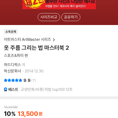
사이즈비교
공유하기
소득공제
아트마스터 ArtMaster 시리즈
옷 주름 그리는 법 마스터북 2
스포츠&취미 편
하드디럭스
저
학산문화사
2014.12.30.
9.9
7
베스트
교양만화/비평/작법 top100 12주
15,000
원
10
13,500