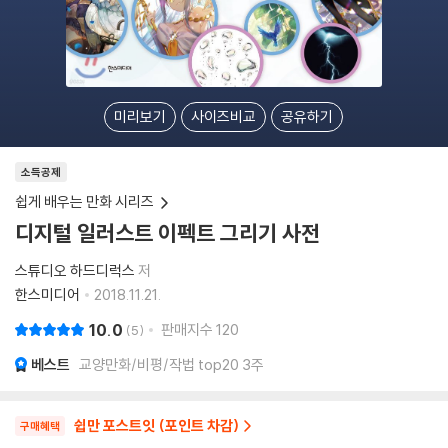
미리보기
사이즈비교
공유하기
소득공제
쉽게 배우는 만화 시리즈
디지털 일러스트 이펙트 그리기 사전
스튜디오 하드디럭스
저
한스미디어
2018.11.21.
10.0
판매지수
120
5
베스트
교양만화/비평/작법 top20 3주
쉽만 포스트잇 (포인트 차감)
구매혜택