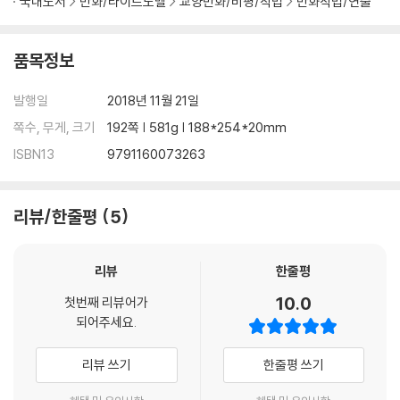
국내도서
만화/라이트노벨
교양만화/비평/작법
만화작법/연출
품목정보
발행일
2018년 11월 21일
쪽수, 무게, 크기
192쪽 | 581g | 188*254*20mm
ISBN13
9791160073263
리뷰/한줄평
5
리뷰
한줄평
10.0
첫번째 리뷰어가
되어주세요.
리뷰 쓰기
한줄평 쓰기