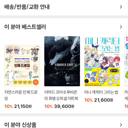
배송/반품/교환 안내
이 분야 베스트셀러
자연스러운 인체 드로
아머드 코어 6 루비콘
미니 캐릭터 그리는 법
카
잉
의 화염 오피셜 아트북
게
10
21,600
%
원
10
21,150
10
39,600
1
%
%
원
원
이 분야 신상품