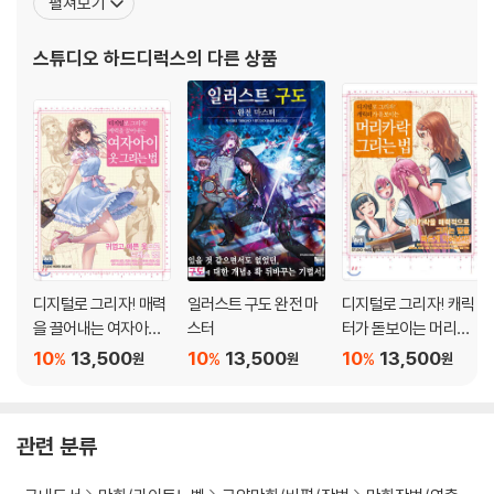
펼쳐보기
Part 2 이펙트 연출 테크닉
임 관련 서적을 제작했다. 현재는 편집자 그룹으로서 ‘소년의 꿈’을 테
아침 / 해질 무렵 / 밤의 차이
마로 ‘아이들의 상상력’을 무한대로 넓힐 수 있는 서적, 잡지, 영상 미
스튜디오 하드디럭스
의 다른 상품
색감의 조화
디어 디자인 등으로 영역을 확
인물 강조
숲의 햇살 연출
석양 연출
야경 연출
암흑 연출
반짝임 연출
SF 연출
무대 연출
눈동자 연출
디지털로 그리자! 매력
일러스트 구도 완전 마
디지털로 그리자! 캐릭
을 끌어내는 여자아이
스터
터가 돋보이는 머리카
화염에 휩싸인 연출
옷 그리는 법
락 그리는 법
10
13,500
10
13,500
10
13,500
%
%
%
원
원
원
찾아보기
일러스트레이터 소개
관련 분류