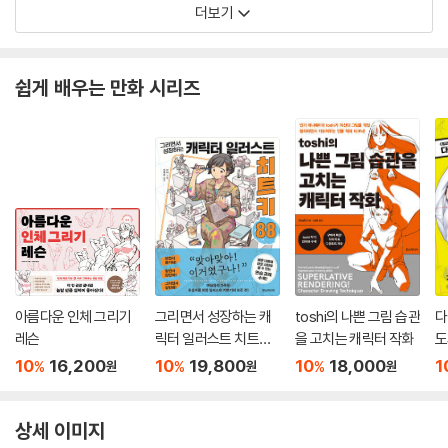
더보기
쉽게 배우는 만화 시리즈
아름다운 인체 그리기
그리면서 성장하는 캐
toshi의 나쁜 그림 습관
다
레슨
릭터 일러스트 치트키
을 고치는 캐릭터 작화
도
88
10
16,200
10
19,800
10
18,000
1
%
%
%
원
원
원
상세 이미지