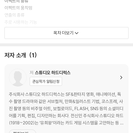
이펙트의 종류
이펙트의 움직임
연출의 종류
주로 사용하는 기능
실제 사용법
목차 더보기
Part 1 이펙트 그리는 법
불 : 화염 / 맹렬한 불길 / 불덩어리
저자 소개
1
연기 : 연기 / 폭발 / 연무 / 모래바람
물 : 물방울 / 물보라 / 거품 / 흐르는 물
눈 : 내리는 눈 / 서리
저
스튜디오 하드디럭스
바람 : 회오리바람 / 토네이도
관심작가 알림신청
번개 : 방전 / 전하 / 벼락
빛 : 입자 / 반짝임 / 네온라인
주식회사 스튜디오 하드디럭스는 SF&판타지 영화, 애니메이션, 특
배틀: 작렬 / 참격 / 잔상 / 충격파
수 촬영 드라마와 같은 서브컬처, 만화&일러스트 기법, 코스프레, 사
마법: 마법진 / 방출
진 촬영 등의 비주얼 아트, 보컬로이드, FLASH, SNS 등의 소셜미디
자연 : 꽃잎 / 깃털
어를 기획, 편집, 디자인하는 회사다. 전신인 주식회사 스튜디오 하드
밤하늘 : 은하 / 밤하늘의 별 / 오로라 / 유성군
(1918~2002)는 ‘유희왕’이라는 카드 게임 시스템을 고안하는 등 주
로 게임 북이나 게임 공략본 전문 프로덕션으로 2000가지가 넘는 게