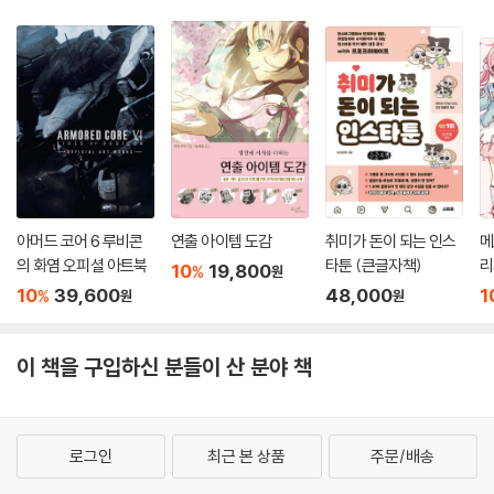
아머드 코어 6 루비콘
연출 아이템 도감
취미가 돈이 되는 인스
메
의 화염 오피셜 아트북
타툰 (큰글자책)
리
10
19,800
%
원
10
39,600
48,000
1
%
원
원
이 책을 구입하신 분들이 산 분야 책
로그인
최근 본 상품
주문/배송