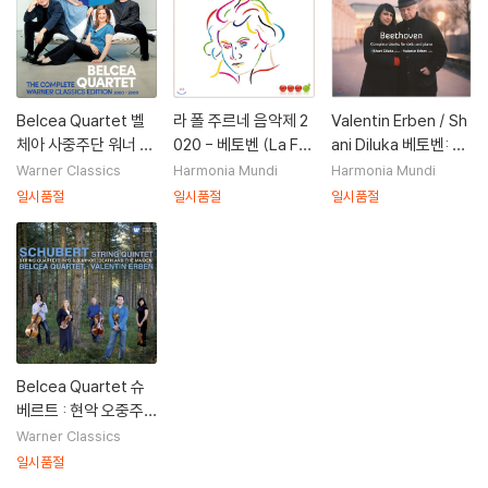
Belcea Quartet 벨
라 폴 주르네 음악제 2
Valentin Erben / Sh
체아 사중주단 워너 전
020 - 베토벤 (La Foll
ani Diluka 베토벤: 첼
집 (Complete Warn
e Journee 2020 - B
로와 피아노를 위한 작
Warner Classics
Harmonia Mundi
Harmonia Mundi
er Classics Edition)
eethoven)
품 전집 (Beethove
일시품절
일시품절
일시품절
n: Complete Works
for Cello & Piano)
Belcea Quartet 슈
베르트 : 현악 오중주
곡, 현악 사중주 (Sch
Warner Classics
ubert: String Quint
일시품절
et, Quartets)