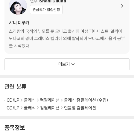
연주
Shani Diluka
관심작가 알림신청
샤니 디루카
스리랑카 국적의 부모를 둔 모나코 출신의 여성 피아니스트. 일찍이
모나코의 왕비 그레이스 켈리에 의해 발탁되어 모나코에서 음악 공부
를 시작했다.
더보기
관련 분류
CD/LP
클래식
컴필레이션
클래식 컴필레이션 (수입)
CD/LP
클래식
컴필레이션
인물별 컴필레이션
품목정보