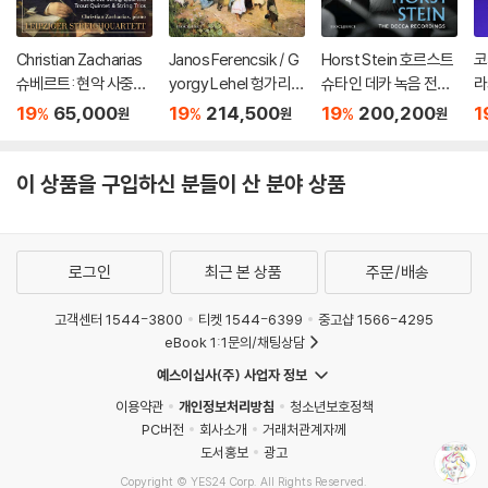
Christian Zacharias
Janos Ferencsik / G
Horst Stein 호르스트
코
슈베르트: 현악 사중주
yorgy Lehel 헝가리
슈타인 데카 녹음 전집
라
전곡 외 (Schubert: C
음악 선집 (Hungarian
(The Decca Recordi
9
19
65,000
19
214,500
19
200,200
1
%
%
%
원
원
원
omplete String Quar
Pictures)
ngs)
mp
tets, Trout Quintet
s
& String Trios)
D
이 상품을 구입하신 분들이 산 분야 상품
로그인
최근 본 상품
주문/배송
고객센터 1544-3800
티켓 1544-6399
중고샵 1566-4295
eBook 1:1문의/채팅상담
예스이십사(주) 사업자 정보
이용약관
개인정보처리방침
청소년보호정책
PC버전
회사소개
거래처관계자께
도서홍보
광고
Copyright © YES24 Corp. All Rights Reserved.