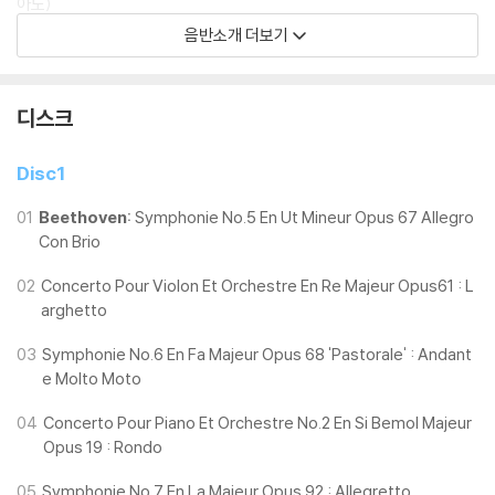
아노)
피아노 소나타 17번 Op.31-2 ‘템페스트’ 중 3악장: 안드레이 코로베이니
음반소개 더보기
코프(피아노)
첼로 소나타 3번 Op.69 중 1악장: 발렌틴 에르벤(첼로), 샤니 딜루카(피
아노)
디스크
피아노 소나타 23번 Op.57 ‘열정’ 중 1악장: 압델 라만 엘 바샤(피아노)
엘리제를 위하여 WoO.59: 장-프레데릭 누부르제(피아노)/ 6개의 바가
Disc1
텔 Op.126 중 프레스토: 탕기 드 빌리앙쿠르(피아노)
01
Beethoven:
Symphonie No.5 En Ut Mineur Opus 67 Allegro
Con Brio
1995년 프랑스 북서부의 도시 낭트에서 시작된 음악 축제 ‘라 폴 주르네
음악제’는 한 명 또는 한 그룹의 작곡가를 선정해서 해마다 약 일주일 동안
02
Concerto Pour Violon Et Orchestre En Re Majeur Opus61 : L
아침부터 늦은 밤까지 수백 회의 연주가 진행되며 현재 프랑스에서만도 약
arghetto
12개의 도시가 참여하며 일본, 스페인, 브라질 등 주요 나라에서도 동일한
주제로 열리고 있는 세계적인 대규모 음악 축제이다.
03
Symphonie No.6 En Fa Majeur Opus 68 'Pastorale' : Andant
이번 음반은 2020년 베토벤 탄생 250주년을 기념하며 Mirare에서 발매
e Molto Moto
된 베토벤의 걸작들 중 관현악, 실내악, 솔로 기악곡 등 다채로운 형태의 음
04
Concerto Pour Piano Et Orchestre No.2 En Si Bemol Majeur
악들을 선별하여 수록하고 있다.
Opus 19 : Rondo
05
Symphonie No.7 En La Majeur Opus 92 : Allegretto