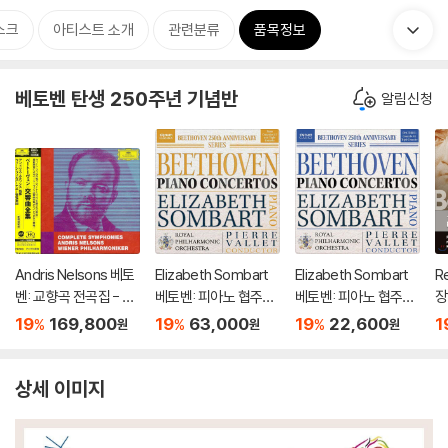
스크
아티스트 소개
관련분류
품목정보
베토벤 탄생 250주년 기념반
알림신청
Andris Nelsons 베토
Elizabeth Sombart
Elizabeth Sombart
R
벤: 교향곡 전곡집 - 안
베토벤: 피아노 협주곡
베토벤: 피아노 협주곡
장
드리스 넬손스 (Beeth
전곡 (Beethoven: Pi
5번, 삼중 협주곡 (Bee
n:
19
169,800
19
63,000
19
22,600
1
%
%
%
원
원
원
oven: Complete Sy
ano Concertos Nos.
thoven: Piano Conc
p.
mphonies)
1-5)
ertos)
상세 이미지