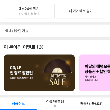
예스24에 팔기
내 가게에서 팔기
바이백 신청 불가
국내배송만 가능
이 분야의 이벤트
3
리뷰/한줄평
상품정보
배송/반품/교환
0