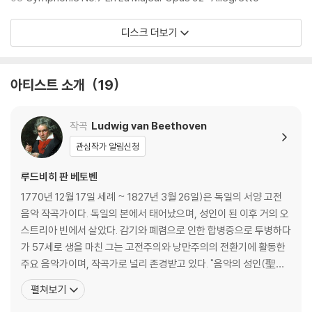
디스크 더보기
아티스트 소개
19
작곡
Ludwig van Beethoven
관심작가 알림신청
루드비히 판 베토벤
1770년 12월 17일 세례 ~ 1827년 3월 26일)은 독일의 서양 고전
음악 작곡가이다. 독일의 본에서 태어났으며, 성인이 된 이후 거의 오
스트리아 빈에서 살았다. 감기와 폐렴으로 인한 합병증으로 투병하다
가 57세로 생을 마친 그는 고전주의와 낭만주의의 전환기에 활동한
주요 음악가이며, 작곡가로 널리 존경받고 있다. "음악의 성인(聖
人)" 또는 "악성"(樂聖)이라는 별칭으로 불리기도 한다. 가장 잘 알
펼쳐보기
려진 작품으로는 《교향곡 5번》, 《교향곡 6번》, 《교향곡 9번》, 《비창