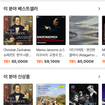
이 분야 베스트셀러
Christian Zacharias
Mariss Jansons 쇼스
아다지에토 - 편안한
Ma
슈베르트: 현악 사중주
타코비치: 교향곡 전곡,
클래식 (Adagietto -
리
전곡 외 (Schubert: C
재즈 모음곡, 협주곡 (S
Smooth & Relaxing
녹
19
65,000
19
59,100
19
45,000
1
%
%
%
원
원
원
omplete String Quar
hostakovich : The C
Classical) [실버 컬러
R
tets, Trout Quintet
omplete Symphoni
LP]
s
& String Trios)
es, Cello Concertos
n)
이 분야 신상품
& Piano Concertos)