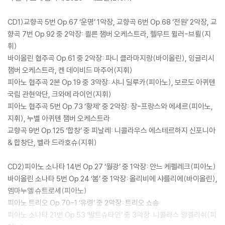
CD1)교향곡 5번 Op.67 ‘운명’ 1악장, 교향곡 6번 Op.68 ‘전원’ 2악장, 교
향곡 7번 Op.92 중 2악장: 쾰른 챔버 오케스트라, 헬무트 뮐러-브륄(지
휘)
바이올린 협주곡 Op.61 중 2악장: 파니 클라마지랑(바이올린), 잉글리시
챔버 오케스트라, 켄 데이비드 마주어(지휘)
피아노 협주곡 2본 Op.19 중 3악장: 샤니 딜루카(피아노), 보르도 아퀴텐
국립 관현악단, 크와메 라이언(지휘)
피아노 협주곡 5번 Op.73 ‘황제’ 중 2악장: 장-프랑스와 에세르(피아노,
지휘), 누벨 아퀴텐 챔버 오케스트라
교향곡 9번 Op.125 ‘합창’ 중 피날레: 니콜라우스 에스테르하지 신포니아
& 합창단, 벨라 드라호슈(지휘)
CD2)피아노 소나타 14번 Op.27 ‘월광’ 중 1악장: 안느 케펠레크(피아노)
바이올린 소나타 5번 Op.24 ‘봄’ 중 1악장: 올리비에 샤를리에(바이올린),
엠마누엘 슈트로세(피아노)
피아노 트리오 Op.70-1 ‘유령’ 중 2악장: 트리오 쇼송
피아노 소나타 21번 Op.53 ‘발트슈타인’ 중 3악장: 니콜라스 앙겔리쉬(피