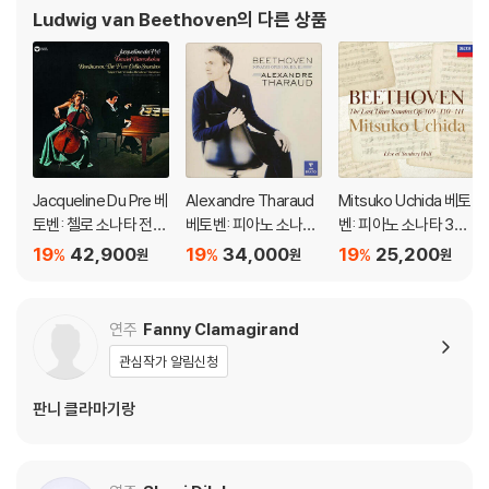
소나타》, 《월광 소나타》,등이 있다. 베토벤의 조부는 21세의 나이에
Ludwig van Beethoven
의 다른 상품
브라반트 오스트
Jacqueline Du Pre 베
Alexandre Tharaud
Mitsuko Uchida 베토
토벤: 첼로 소나타 전집
베토벤: 피아노 소나타
벤: 피아노 소나타 30-
(Beethoven: Cello S
30, 31, 32번 (Beetho
32번 (Beethoven: Pi
19
42,900
19
34,000
19
25,200
%
%
%
원
원
원
onata Complete Wo
ven: Piano Sonatas
ano Sonatas Opp 10
rks) [HQCD]
Opp. 109, 110, 111) [U
9 110 & 111)
HQCD]
연주
Fanny Clamagirand
관심작가 알림신청
판니 클라마기랑