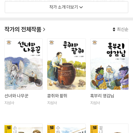
치료, 가족치료 과정을 수료했다. 갤러리 ‘터’ 개관기념 초대전, 한일판화
작가 소개 더보기
교류전, 열정의 울림전을 비롯하여 동경 오늘의 작가전, 한국현대미술 독
일전, 북판Book版전, 판화와 북아트 초대전, 3색 推移전 등 다수의 전시
에 참여했다.
작가의 전체작품
최신순
선녀와 나무꾼
콩쥐와 팥쥐
혹부리 영감님
지성사
지성사
지성사