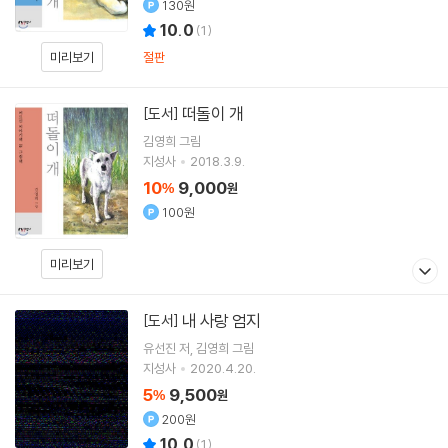
130원
10.0
(
1
)
절판
미리보기
떠돌이 개
[도서]
김영희
그림
지성사
2018.3.9.
10
9,000
%
원
100원
미리보기
내 사랑 엄지
[도서]
유선진
저
김영희
그림
지성사
2020.4.20.
5
9,500
%
원
200원
10.0
(
1
)