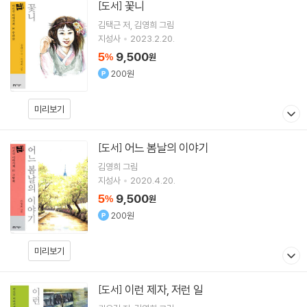
꽃니
[도서]
김택근
저
김영희
그림
지성사
2023.2.20.
5
9,500
%
원
200원
미리보기
어느 봄날의 이야기
[도서]
김영희
그림
지성사
2020.4.20.
5
9,500
%
원
200원
미리보기
이런 제자, 저런 일
[도서]