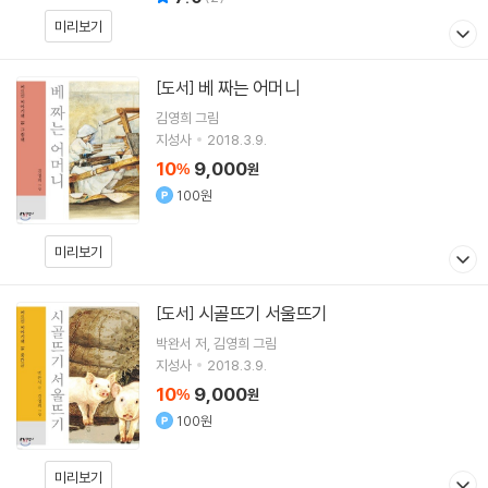
미리보기
베 짜는 어머니
[도서]
김영희
그림
지성사
2018.3.9.
10
9,000
%
원
100원
미리보기
시골뜨기 서울뜨기
[도서]
박완서
저
김영희
그림
지성사
2018.3.9.
10
9,000
%
원
100원
미리보기