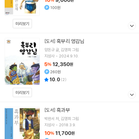
%
원
100원
미리보기
혹부리 영감님
[도서]
양돈규
글
김영희
그림
지성사
2024.9.10.
5
12,350
%
원
260원
10.0
(
2
)
미리보기
흑과부
[도서]
박완서
저
김영희
그림
지성사
2018.3.9.
10
11,700
%
원