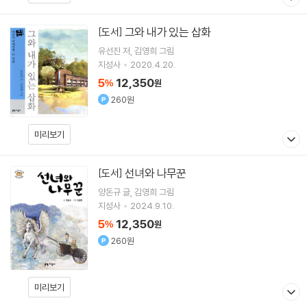
그와 내가 있는 삽화
[도서]
유선진
저
김영희
그림
지성사
2020.4.20.
5
12,350
%
원
260원
미리보기
선녀와 나무꾼
[도서]
양돈규
글
김영희
그림
지성사
2024.9.10.
5
12,350
%
원
260원
미리보기