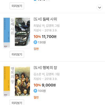
미리보기
둘째 사위
[도서]
최일남
저
김영희
그림
지성사
2018.3.9.
10
11,700
%
원
130원
절판
미리보기
행복의 장
[도서]
김소운
저
김영희
그림
지성사
2018.3.9.
10
9,000
%
원
100원
절판
미리보기