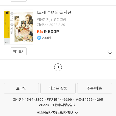
손녀의 돌 사진
[도서]
이용분
저
김영희
그림
지성사
2023.2.20.
5
9,500
%
원
200원
미리보기
1
로그인
최근 본 상품
주문/배송
고객센터 1544-3800
티켓 1544-6399
중고샵 1566-4295
eBook 1:1문의/채팅상담
예스이십사(주) 사업자 정보