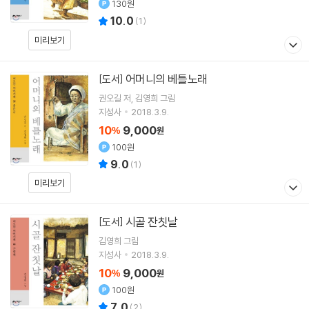
130원
10.0
(
1
)
미리보기
어머니의 베틀노래
[도서]
권오길
저
김영희
그림
지성사
2018.3.9.
10
9,000
%
원
100원
9.0
(
1
)
미리보기
시골 잔칫날
[도서]
김영희
그림
지성사
2018.3.9.
10
9,000
%
원
100원
7.0
(
2
)