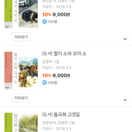
권오길
저
김영희
그림
지성사
2018.3.9.
10
9,000
%
원
100원
미리보기
할미 소와 꼬마 소
[도서]
김영희
그림
지성사
2018.3.9.
10
9,000
%
원
100원
미리보기
들국화 고갯길
[도서]
권정생
저
김영희
그림
지성사
2018.3.9.