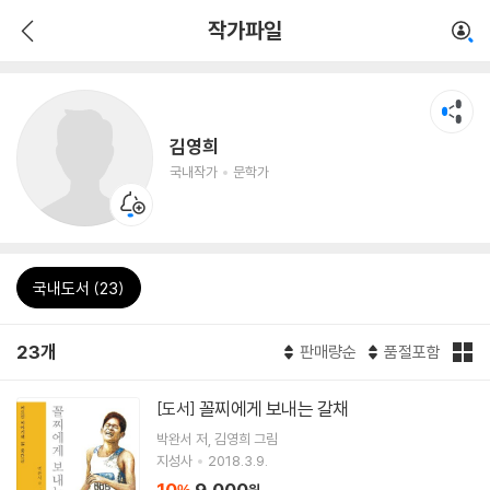
작가파일
김영희
국내작가
문학가
국내도서 (23)
23개
판매량순
품절포함
꼴찌에게 보내는 갈채
[도서]
박완서
저
김영희
그림
지성사
2018.3.9.
10
9,000