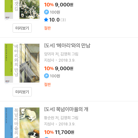
10
9,000
%
원
100원
10.0
(
3
)
절판
미리보기
‘메아리’와의 만남
[도서]
양귀자
저
김영희
그림
지성사
2018.3.9.
10
9,000
%
원
100원
절판
미리보기
목넘이마을의 개
[도서]
황순원
저
김영희
그림
지성사
2018.3.9.
10
11,700
%
원