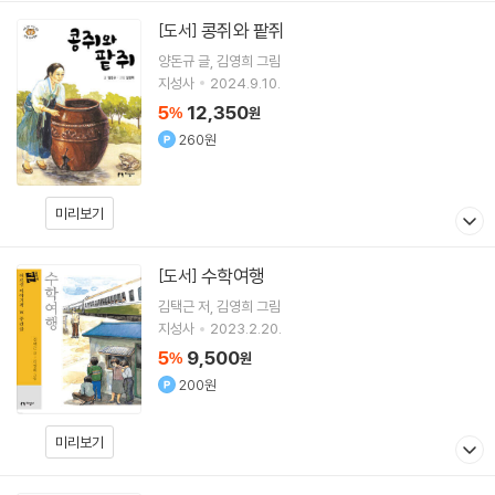
콩쥐와 팥쥐
[도서]
양돈규
글
김영희
그림
지성사
2024.9.10.
5
12,350
%
원
260원
미리보기
수학여행
[도서]
김택근
저
김영희
그림
지성사
2023.2.20.
5
9,500
%
원
200원
미리보기