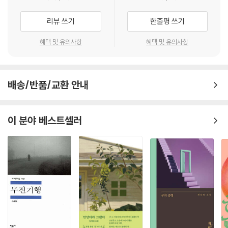
[어르신 이야기책]은 분당서울대학교병원 신경인지센터 책임자인 김상윤
박사의 자문을 받아 어르신들이 생생하게 기억하는 요소들을 이끌어내기
리뷰 쓰기
한줄평 쓰기
에 적합한 소재의 글로 선정했으며, 글의 소재들을 그림으로 표현해서 글
과 그림이 동시에 인지 기능을 자극할 수 있게 작업했습니다.
혜택 및 유의사항
혜택 및 유의사항
또한 시간과 장소에 구애받지 않고 늘 곁에 두고 펼쳐보실 수 있게 책의 크
기를 고려했고, 이에 따라 적절한 활자의 크기와 어르신들의 집중력을 감
안하여 읽기 쉽게 단락을 나누었습니다.
배송/반품/교환 안내
글은 우리나라를 대표하는 작가들의 작품에서 가려 뽑아냈으며, 그림은 그
림치료 활동을 하는 화가들이 참여했습니다. 마침내 지난 1년 동안 작업한
그 결과물로 40종을 출간하기에 이르렀습니다.
이 분야 베스트셀러
[어르신 이야기책]은 네 종류로 이루어져 있습니다.
긴글(9종)은 글 읽기에 부담이 없는 분들을 위한 책, 중간글(8종)은 긴글
을 조금 지루하게 느끼시는 분들을 위한 책, 짧은글(11종)은 중간글보다
더 짧은 글을 읽고 싶어하시는 분들을 위한 책, 마지막으로 글 읽기가 힘든
분들을 위한 그림책(12종)에는 그림과 그림에 덧붙이는 한 줄을 실었습니
다.
[어르신 이야기책]이 지닌 의미를 김상윤 교수의 ‘추천의 글’로 대신합니
다.