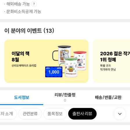
해외배송 가능
문화비소득공제 가능
이 분야의 이벤트
13
리뷰/한줄평
도서정보
배송/반품/교환
0
자 소개
관련분류
품목정보
출판사 리뷰