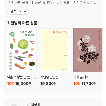
그 후 [현대문학]에 「진달래」(1957) 등을 발표하며 작품 활동을 이
어갔지만, 그리 활발하지는 않았다. 특히 [경향신문]에 입사한 1962
펼쳐보기
년 이후로는 거의 작품 활동이 끊어지다시피 하다가, 1966년부터 간
간이 작품을 발표하기 시작했고, 1970년대에 들어서면서부터 활발
최일남
의 다른 상품
하게 작품을 발표한다. 1975
잊을 수 없는 밥 한 그릇
최일남 단편집
국화 밑에서
10
15,300
19,800
10
11,700
%
%
원
원
원
그림
김영희