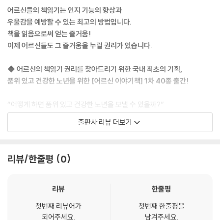
어르신들의 책읽기는 인지 기능의 향상과
우울감을 예방할 수 있는 최고의 방법입니다.
책을 읽음으로써 얻는 즐거움!
이제 어르신들도 그 즐거움을 누릴 권리가 있습니다.
◆ 어르신의 책읽기 권리를 찾아드리기 위한 국내 최초의 기획,
품위 있고 건강한 노년을 위한 [어르신 이야기책] 1차 40종 출간!
“어떻게 하면 품위 있고 건강한 노년을 보낼 수 있을까?”
이에 전문가들은 어르신의 지적 활동을 적극 권장하고 있습니다. 한마디로
출판사 리뷰 더보기
책읽기이지요. 하지만 현실은 어르신들께 어린이들이 보는 그림책을 권하
거나 읽어드리는 상황입니다. 이러한 서글픈 현실을 접하면서, 어르신들만
을 위한 책을 고민하게 되었고, 마침내 [어르신 이야기책]을 선보이게 되
리뷰/한줄평
0
었습니다.
어르신들의 책읽기에 필요한 책은 단순히 활자를 키우거나 그림을 넣는다
고 자격을 갖추는 것은 아닙니다. 건강한 기억인자가 활성화될 수 있는 소
리뷰
한줄평
재여야 하고, 어르신 격에 맞게 글맛이 있어야 하며, 이를 시각적으로 자극
첫번째 리뷰어가
첫번째 한줄평을
할 격에 맞는 그림이 함께 어우러져야 합니다.
되어주세요.
남겨주세요.