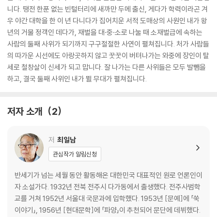
니다. 땡전 한푼 없는 빈털터리에 새까만 두메 출신, 게다가 학력이라곤 겨
우 야간 대학을 한 이 년 다니다가 집어치운 서적 도매상의 사원인 내가 왕
년의 거물 정객인 데다가, 재벌을 대·중·소로 나눌 때 소재벌급에 속하는
사람의 둘째 사위가 되기까지 구구절절한 사연이 펼쳐집니다. 처가 사람들
의 따가운 시선에도 아랑곳하지 않고 꿋꿋이 버텨나가는 와중에 장인이 탈
세로 철창살이 신세가 되고 맙니다. 잘 나가는 다른 사위들은 모두 발뺌을
하고, 결국 둘째 사위인 내가 뛸 무대가 펼쳐집니다.
저자 소개
2
저
최일남
관심작가 알림신청
반세기가 넘는 세월 동안 활동해온 대한민국 대표적인 원로 언론인이
자 소설가다. 1932년 전북 전주시 다가동에서 출생했다. 전주사범학
교를 거쳐 1952년 서울대 국문과에 입학했다. 1953년 [문예]에 「쑥
이야기」, 1956년 [현대문학]에 「파양」이 추천되어 문단에 데뷔했다.