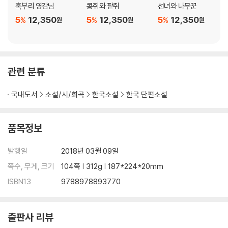
혹부리 영감님
콩쥐와 팥쥐
선녀와 나무꾼
5
12,350
5
12,350
5
12,350
%
%
%
원
원
원
관련 분류
국내도서
소설/시/희곡
한국소설
한국 단편소설
품목정보
발행일
2018년 03월 09일
쪽수, 무게, 크기
104쪽 | 312g | 187*224*20mm
ISBN13
9788978893770
출판사 리뷰