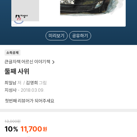
미리보기
공유하기
소득공제
큰글자책 어르신 이야기책
둘째 사위
최일남
저
김영희
그림
지성사
2018.03.09.
첫번째 리뷰어가 되어주세요
13,000
원
10
11,700