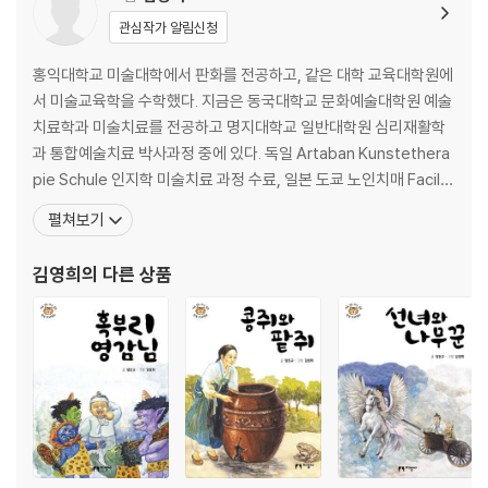
관심작가 알림신청
홍익대학교 미술대학에서 판화를 전공하고, 같은 대학 교육대학원에
서 미술교육학을 수학했다. 지금은 동국대학교 문화예술대학원 예술
치료학과 미술치료를 전공하고 명지대학교 일반대학원 심리재활학
과 통합예술치료 박사과정 중에 있다. 독일 Artaban Kunstethera
pie Schule 인지학 미술치료 과정 수료, 일본 도쿄 노인치매 Facilit
ator education course 수료, 캐나다 Ottawa Research Instit
펼쳐보기
ute Intense course EFT 부부치료, 가족치료 과정을 수료했다. 갤
러리 ‘터’ 개관기념 초대전, 한일판화 교류전, 열정의 울림전을 비롯
김영희
의 다른 상품
하