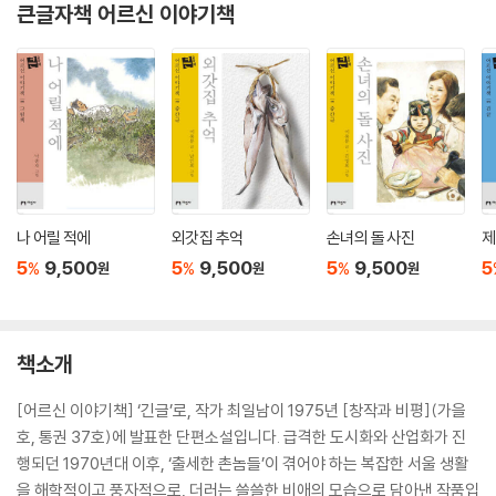
큰글자책 어르신 이야기책
나 어릴 적에
외갓집 추억
손녀의 돌 사진
제
5
9,500
5
9,500
5
9,500
5
%
%
%
원
원
원
책소개
[어르신 이야기책] ‘긴글’로, 작가 최일남이 1975년 [창작과 비평](가을
호, 통권 37호)에 발표한 단편소설입니다. 급격한 도시화와 산업화가 진
행되던 1970년대 이후, ‘출세한 촌놈들’이 겪어야 하는 복잡한 서울 생활
을 해학적이고 풍자적으로, 더러는 쓸쓸한 비애의 모습으로 담아낸 작품입