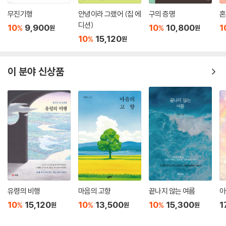
무진기행
안녕이라 그랬어 (집 에
구의 증명
혼
추천의 글
디션)
10
9,900
10
10,800
1
%
%
원
원
10
15,120
%
원
인간 삶의 목표는 즐거움입니다. 이는 나이에 관계없습니다. 일차적인 감
각에 의한 즐거움보다는 이차적인 사고와 인지에서 오는 즐거움이 더 오래
가고 깊은 울림을 줍니다.
이 분야 신상품
인지와 사유에서 오는 즐거움을 얻을 수 있는 가장 쉽고 확실한 방법은 책
을 읽는 것입니다.
책을 읽고, 그 내용과 의미를 파악하고, 나만의 생각을 불러오고, 정리하여
남에게 이야기를 들려주는 모든 행동은 뇌에서 일어납니다. 뇌를 깨우고
훈련시키는 좋은 방법이지요. 이는 모든 연령층에 똑같이 해당됩니다. 단,
나이가 듦에 따라 시력이 약해지고 집중력은 떨어집니다. 하지만 어르신들
도 책을 읽음으로써 얻을 수 있는 즐거움에 대한 권리가 있습니다. 이제 어
르신들이 이러한 즐거움에 보다 적극적으로 다가가기 위한 책들이 지성사
에서 발간됩니다. 우리나라에서는 최초의 시도이고, 해외에서도 그 예를
찾기가 힘듭니다. 아무쪼록 어르신 독자들의 의견을 통해 더 좋은 책들을
유령의 비행
마음의 고향
끝나지 않는 여름
아
제작하고 출간하기를 지켜보고 싶습니다.
10
15,120
10
13,500
10
15,300
1
%
%
%
원
원
원
어르신들의 독서 시간을 늘리는 것은 인지 기능의 저하와 우울감의 발생을
예방할 수 있는 최고의 방법이 될 것입니다. 그렇기에 지성사의 ‘어르신 이