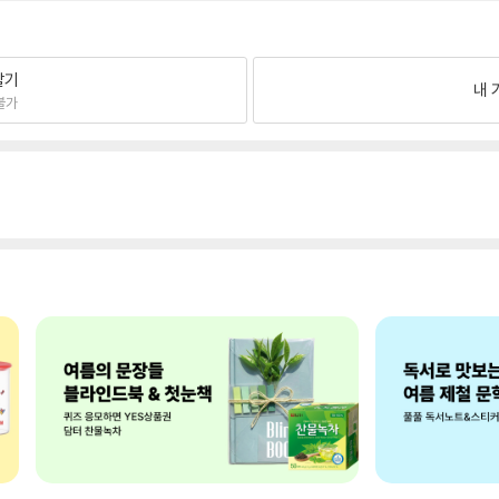
팔기
내 
불가