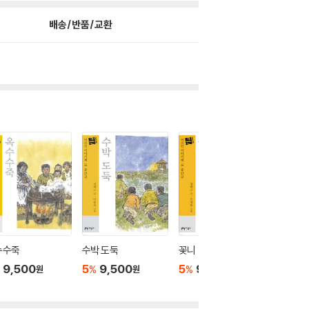
배송/반품/교환
수수죽
수박 도둑
꽃니
수학여
9,500
5
9,500
5
9,500
5
9,
%
%
%
원
원
원