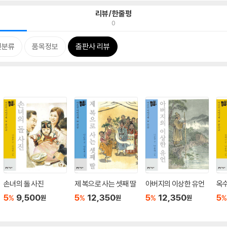
리뷰/한줄평
0
련분류
품목정보
출판사 리뷰
손녀의 돌 사진
제 복으로 사는 셋째 딸
아버지의 이상한 유언
옥
5
9,500
5
12,350
5
12,350
5
%
%
%
%
원
원
원