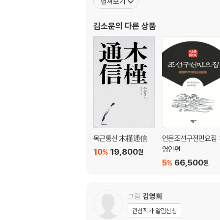
펼쳐보기
김소운
의 다른 상품
목근통신 木槿通信
언문조선구전민요집 :
영인편
10
19,800
%
원
5
66,500
%
원
그림
김영희
관심작가 알림신청