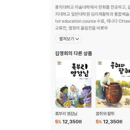
홍익대학교 미술대학에서 판화를 전공하고, 
지대학교 일반대학원 심리재활학과 통합예술치료 박사과
tor education course 수료, 캐나다 Ot
교류전, 열정의 울림전을 비롯하
펼쳐보기
김영희
의 다른 상품
혹부리 영감님
콩쥐와 팥쥐
5
12,350
5
12,350
%
%
원
원