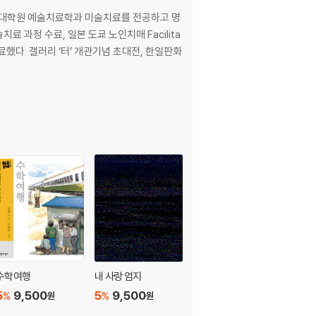
술대학원 예술치료학과 미술치료를 전공하고 명
료 과정 수료, 일본 도쿄 노인치매 Facilita
과정을 수료했다. 갤러리 ‘터’ 개관기념 초대전, 한일판화
수학여행
내 사랑 엄지
그와 내가 있는 삽화
5
9,500
5
9,500
5
12,350
%
%
%
원
원
원