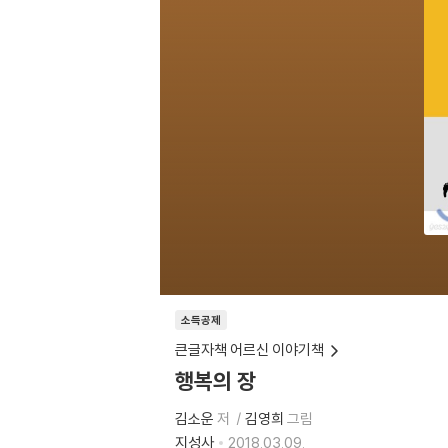
소득공제
큰글자책 어르신 이야기책
행복의 장
김소운
저
김영희
그림
지성사
2018.03.09.