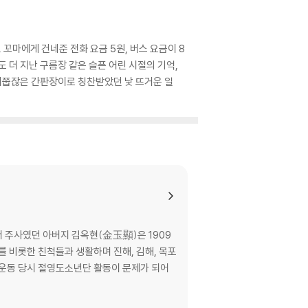
 꼬마에게 건네준 전화 요금 5원, 버스 요금이 8
 더 지난 구름장 같은 슬픈 어린 시절의 기억,
 어쭙잖은 간판장이로 칭찬받았던 낯 뜨거운 일
서 주사였던 아버지 김옥현(金玉顯)은 1909
를 비롯한 친척들과 생활하며 진해, 김해, 목포