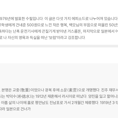
1976년에 발표한 수필입니다. 이 글은 다섯 가지 에피소드로 나누어져 있습니다.
학생에게 건네준 500원으로 느낀 작은 행복, 백모님의 부음으로 떠올린 50년도
 부족하다는 난폭 운전기사에게 끈질기게 받아낸 거스름돈, 마지막으로 일본에서
로 나 자신의 영욕과 득실을 떠난 ‘보람’이라고 강조합니다.
다. 본명은 교중(敎重)이었으나 광복 후에 소운(素雲)으로 개명했다. 진주 재무
는 박덕수(朴德水)는 1912년 재혼해서 러시아로 떠났다. 양친을 잃고 할머니
로 평안남도 진남포로 가서 2개월간 체류했다. 1919년 3·1운동 당시 절영도소년단 활동이 문제가 되어
따라 일본으로 건너가