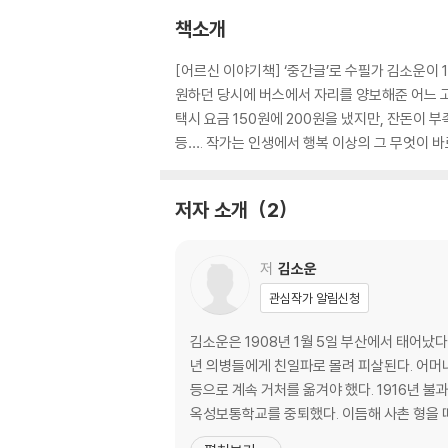
책소개
[어르신 이야기책] ‘중간글’로 수필가 김소운이 
원하던 당시에 버스에서 자리를 양보해준 어느 고
택시 요금 150원에 200원을 냈지만, 잔돈이
등…. 작가는 인생에서 행복 이상의 그 무엇이 바
저자 소개
2
저
김소운
관심작가 알림신청
김소운은 1908년 1월 5일 부산에서 태어났
년 의병들에게 친일파로 몰려 피살된다. 어머니
등으로 계속 거처를 옮겨야 했다. 1916년 불과 아홉 살의 나이에 홀
옥성보통학교를 중퇴했다. 이듬해 사촌 형을 