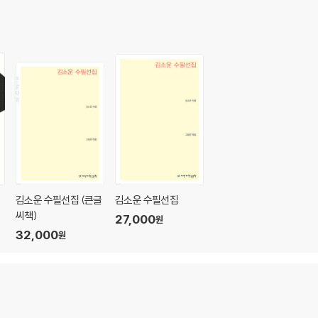
김소운 수필선집 (큰글
김소운 수필선집
씨책)
27,000
원
32,000
원