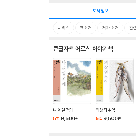
도서정보
시리즈
책소개
저자 소개
관
큰글자책 어르신 이야기책
나 어릴 적에
외갓집 추억
5
9,500
5
9,500
%
%
원
원