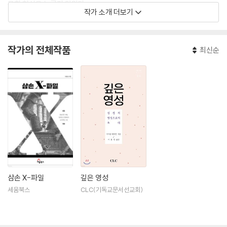
목회 현실은 녹록지 않았다.
작가 소개 더보기
설교에 대한 고민과 간절함으로 기도하던 중 설교를 좀 더 체계적으로 배
우기 위해 미국 유학길에 올랐다. 강해 설교로 정평이 나 있는 달라스신학
작가의 전체작품
최신순
교에서 설교에 대한 통합적인 이해와 다양한 설교 방법들을 배울 수 있었
다. 그리고 남침례신학교 박사 과정에서 강해 설교에 대한 성경적이며 철
학적인 개념을 체계적으로 확립할 수 있었다. 이 과정들을 통해서 강해 설
교의 방법과 철학에 대한 균형 잡힌 시각을 갖게 되었다. 그리고 평생 ‘하나
님이 기뻐하시는 설교’를 선포하기 위해 설교 강단에 서고 있다.
연세대학교(독어독문)를 졸업하고서 목회자로 부름을 받아 합동신학대학
원대학교에서 목회학 석사 학위를 받았다. 그리고 달라스신학교에서 강해
설교로 석사 학위를, 남침례신학교에서 강해 설교로 석사와 박사 학위를
받았다. 한국과 미국에서 다양한 목회를 경험했고, 현재 메릴랜드 크리스
찬교회 담임 목사로 섬기며 훼이스 신학교에서 설교학 교수로 학생들을 가
삼손 X-파일
깊은 영성
르치고 있다.
세움북스
CLC(기독교문서선교회)
박사 학위 논문으로는 그리스도 중심적 설교의 장단점을 비교 분석하며 본
문의 의미에 충실한 강해 설교를 대안으로 제안하는 “Christ-Saturated