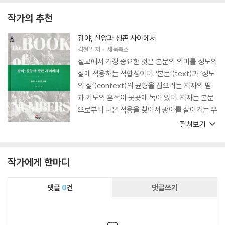
Preaching: A Hermeneutical and Homiletical Analysis of Christ
작가의 추천
-Centered Preaching and Its Implications”을 썼으며, 역서로는 『최
신 디자인 설교』(The Shape of Preaching)와 『깊은 영성』(The God
광야, 신앙과 생존 사이에서
Who Draws Near)이 있다. 하나님의 귀한 자녀로 자라고 있는 사랑하는
김현일
저
세움북스
딸 예빈, 아들 예루, 그리고 남편을 위해 항상 헌신하며 기도로 돕는 아내
설교에서 가장 중요한 것은 본문의 의미를 성도의
신승연과 함께 하나님이 기뻐하시는 가정을 세우고 있다.
삶에 적용하는 적합성이다. ‘본문’(text)과 ‘성도
의 삶’(context)의 균형을 잡으려는 저자의 땀
과 기도의 흔적이 곳곳에 녹아 있다. 저자는 본문
으로부터 나온 적용을 찾아서 광야를 살아가는 우
리에게 매우 적절히 하나님의 인도하심을 따르며
펼쳐보기
살도록 지혜롭게 권면하고 있다. 자신의 삶을 돌
아보는 기회가 될 것을 확신하며 추천한다.
작가에게 한마디
댓글
0
건
댓글쓰기