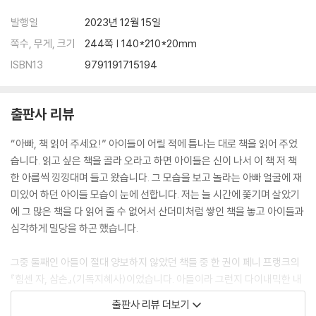
발행일
2023년 12월 15일
쪽수, 무게, 크기
244쪽 | 140*210*20mm
ISBN13
9791191715194
출판사 리뷰
“아빠, 책 읽어 주세요!” 아이들이 어릴 적에 틈나는 대로 책을 읽어 주었
습니다. 읽고 싶은 책을 골라 오라고 하면 아이들은 신이 나서 이 책 저 책
한 아름씩 낑낑대며 들고 왔습니다. 그 모습을 보고 놀라는 아빠 얼굴에 재
미있어 하던 아이들 모습이 눈에 선합니다. 저는 늘 시간에 쫓기며 살았기
에 그 많은 책을 다 읽어 줄 수 없어서 산더미처럼 쌓인 책을 놓고 아이들과
심각하게 밀당을 하곤 했습니다.
그중 둘째인 아들이 절대 양보하지 않았던 책들 중 한 권이 페니 프랭크의
『힘센 자, 삼손』(기독지혜사)이었습니다. 아들이라 그런지 다이내믹한 내
용이 가득한 삼손 책을 유난히 좋아했습니다. 성경 동화책 속의 삼손은 그
출판사 리뷰 더보기
야말로 영웅이었습니다. 나귀 턱뼈로 블레셋 군인들을 물리치는 장면을 읽