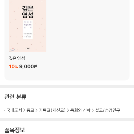
제3부 하나님의 은혜
08 _ 사사 삼손·168
실패한 사사 · 168 I 회개한 사사 삼손 · 174 I 믿음의 증거 · 184
09 _ 하나님의 은혜와 섭리 · 191
하나님의 마음에 있는 이스라엘 · 192 I 우리를 향한 하나님의 큰 그림 ·
196
10 _ 하나님의 부르심 · 202
깊은 영성
나실인 사사에 대한 하나님의 기대 · 202 I 나실인 사사 삼손과 그리스도
10
9,000
%
원
인 · 213
11 _ 결론 · 225
에필로그 · 229
관련 분류
믿음의 부모와 자녀에 대한 소고 · 229 I 정체성에 대한 소고 · 233
국내도서
종교
기독교(개신교)
목회와 신학
설교/성경연구
참고 문헌 · 237
품목정보