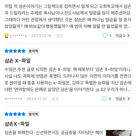
X-파일을 공개하였습니다. 나실인으로 가장 특별한 능력을 가졌던 삼손의
력보다 더 고려해야 할 것이 있다는 사실을 가르쳐 줍니다. 무시무시한 힘
어릴 적 삼손이야기는 그림책으로 접하면서 알게 되고 교회학교에서 삼손
이야기는 그리스도인에게 하나님께서 기대하시는 삶에 대한 많은 고민과
과 드릴라라는 주제로 목사님이나 전도사님께서 말씀을 많이 해주셨어요.
을 가졌던 삼손은 사사로서 실력자였습니다. 그러나 놀라운 실력자였던 삼
도전을 던져 줍니다.
그때마다 어린 관점에서 생각했던 것은 삼손은 왜 하나님 말슴을 잘 듣지
손이지만, 성경은 삼손의 다른 모습에 더 초점을 맞추고 있습니다.
않았을까? 왜 바보같이 행동했을까? 왜 엄마 아빠 말을 안 들었을까 였지
- 이승진 (합동신학대학원대학교 설교학 교수)
요;; 어렸으니까요.. 하지만 지금으로 보면 어른이 된 우리도 삼손과 같은
삼손의 출생에 담긴 놀라운 비밀은 하나님의 관점에서 삼손을 이해하도록
y******a
2023.12.16.
신고
1
댓글
0
삶을 살아가고
이끕니다. ‘왜 하나님은 삼손을 사사이면서 동시에 나실인으로 이 땅에 보
신학생 시절 동기로서 뛰어난 학업 성취도에서도, 경건한 신앙에서도, 온
내셨을까?’ 이 비밀을 풀어야 삼손을 바르게 이해할 수 있습니다. 이 비밀
화한 인격에서도 제 모범이 되었던 이홍길 박사의 삼손 해설서가 드디어
종이책
을 풀어야 우리 역시 하나님의 자녀로 왜 이 땅에 보냄을 받아 살아가고 있
단행본으로 나오게 되어 기쁩니다. 해석의 정확성과 두드러진 균형감, 쉬
삼손 X-파일
는지 알아 갈 수 있습니다. 사사들 중에서 가장 특별한 능력을 가졌던 삼손
운 설명이 가장 큰 장점이지만, 무엇보다 신자로서, 부모로서, 자녀로서 우
수많은 추천 글로 시작한 삼손 X-파일. 책 제목부터 ‘삼손 X-파일’이라니.
의 이야기는 그리스도인에게 하나님이 기대하시는 삶에 대한 많은 고민과
리가 어떻게 살아가야 할지를 돌아보게 하는 점이 매우 유익합니다.
사실 나도 제목에 반쯤은 혹했다. 드러나지 않은 이면의 이야기를 전면으
도전을 주고 있습니다.
- 이재근 (광신대학교 신학과 교수)
로 끌어낼 때 종종 사용하는 x-파일은, 강하고 특별한 능력을 지닌 삼손에
대한 ‘연약함에도 은혜로 살았던 삼손’을 이야기한다. p.42 우리가 하나님
하나님은 예수 그리스도를 통해서 이 땅에 사는 수많은 죄인들을 당신의
을 경외할 때 뚜렷하게 나타나는 현상은 다른 그 어떤 것도 두려워하지 않
감동적이고 드라마틱하게 잘 구성된 웅장한 드라마 한 편을 총천연색 영상
d******5
2024.01.10.
신고
0
댓글
0
자녀로 부르셨습니다. 그리고 이스라엘 사사 시대처럼 ‘왕이 없는 것처럼’
게 된다
을 통하여 흥미진진하게 감상하는 것 같았습니다. 『삼손 X-파일』은 특히
살지 말고 ‘만왕의 왕이신 하나님을 왕으로 섬기며 살라’고 말씀하십니다.
결혼을 앞두고 인생의 미래를 기도하며 설계하는 청년들에게 아주 귀한 선
종이책
하나님을 왕으로 섬기며 사는 것만이 ‘말로 형용할 수 없는 하나님의 은혜
물이 될 것입니다. 교회에서 성경 공부 교재로 활용하여 읽고 토론하고 나
와 사랑’을 누리는 길입니다. 또 하나의 사사 시대가 되어 버린 오늘을 살아
삼손X-파일
누며 함께 기도하면 은혜 안에서 영적으로 함께 성장하는 도구로도 아주
가며 시대적 부름 앞에 선 우리에게 이제부터 펼쳐질 삼손 X-파일이 새로
삼손을 파헤친다. 신선하면서도 궁금증을 자아냈던 책이
귀히 쓰임받으리라 생각합니다.