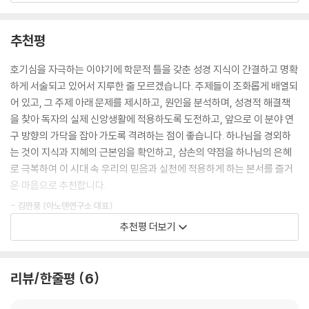
어 줄 때면, 아들은 마치 자신이 삼손이라도 된 것처럼 흥분해서 손뼉을 치
곤 했습니다. 다곤 신전을 무너뜨리고 장렬히 전사하는 삼손 앞에서 아이
추천평
들은 영웅에 대한 존경심으로 숙연해졌습니다. 책 속의 삼손은 아이들의
영웅이 되기에 조금도 부족함이 없어 보였습니다.
호기심을 자극하는 이야기에 학문적 틀을 갖춘 성경 지식이 간결하고 명확
그러나 사사기를 묵상하면 할수록 영웅 삼손에 대한 물음표가 머릿속에서
하게 서술되고 있어서 지루한 줄 모르겠습니다. 주제들이 조화롭게 배열되
떠나지를 않았습니다. 풀리지 않는 많은 의문점들은 저를 계속 혼란스럽게
어 있고, 그 주제 아래 문제를 제시하고, 원인을 분석하며, 성경적 해결책
만들었습니다. ‘삼손은 정말 영웅이었을까?’
을 찾아 독자의 실제 신앙생활에 적용하도록 도전하고, 앞으로 이 분야 연
구 방향의 가닥을 잡아 가도록 격려하는 점이 좋습니다. 하나님을 경외하
눈코 뜰 새 없이 바빴던 어느 해 여름, 모든 것을 뒤로하고 머릿속을 맴도는
는 것이 지식과 지혜의 근본임을 확인하고, 삼손의 약점을 하나님의 은혜
질문에 홀린 듯 삼손을 파헤치기 시작했습니다. 하나님께서 제 등을 떠밀
로 극복하여 이 시대 속 우리의 믿음과 실천에 적용하게 하는 본서를 즐거
고 계신 듯한 느낌을 받으면서 저는 그렇게 삼손 X-파일 작업에 몰두했습
운 마음으로 추천합니다.
니다. 하나를 풀면 하나가 막혔고, 그것을 풀어내기 위해 씨름을 해야 했습
- 김만풍 (아노덴연구소 대표)
니다. 정말 감사하게도 고난이도의 퍼즐처럼 얽히고설켜 있던 삼손의 비밀
추천평 더보기
조각들이 하나하나 제자리를 찾아갔습니다. 그리고 마침내 마지막 조각을
제가 세상에 글을 내놓을 때, 독자들에게 가장 받고 싶은 한 가지 찬사가 있
완성할 수 있었습니다. 바로 영웅이 아니라 많은 연약함에도 오직 하나님
다면 그것은 ‘재미있다’라는 말입니다. 저는 이홍길 교수님의 글이야말로
의 은혜로 살았던 삼손!
바로 이 찬사를 받기에 충분하다는 것을 느꼈습니다. 재미있다는 것은 마
리뷰/한줄평
6
음과 생각을 사로잡는 힘이 있다는 뜻입니다. 삼손에 대한 저자의 묵상은
이제 삼손 X-파일을 하나하나 열어 보려 합니다. 그리고 제가 삼손 X-파일
우리의 마음과 생각을 사로잡기에 부족함이 없었습니다. 이 한 권의 책이