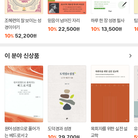
조혜련의 잘 보이는 성
믿음이 넘어진 자리
하루 한 장 성경 필사
팀
경이야기
10
22,500
10
13,500
1
%
%
원
원
10
52,200
%
원
이 분야 신상품
원어성경으로 풀어가
도덕경과 성경
목회자를 위한 실전 설
유
는 베드로서 2
교학
10
29,700
5
%
원