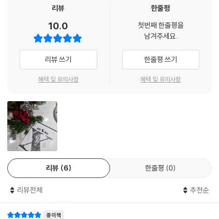
을 연구하면서 받았던 하나님의 놀라운 은혜와 한 조각 한 조각의 퍼즐이
리뷰
한줄평
모든 독자들에게 모처럼 뜨거운 신앙수련회를 가진 느낌을 선사하게 될 것
맞춰질 때마다 느꼈던 희열을 이 책을 읽는 모든 독자들도 동일하게 경험
이라 확신합니다. 이 책은 설교로 고민하는 목회자들에게는 가뭄에 단비와
10.0
하기를 기대하며 기도합니다.
첫번째 한줄평을
같은 시원한 청량제가 될 것이고, 흔들리고 휩쓸리는 삶의 현장에서 믿음
남겨주세요.
의 삶을 고민하는 성도들에게는 희망의 빛이 되어 줄 것입니다.
삼손이 살던 때에 모든 사람들은 자신의 생각이 옳다고 여기며 자기 마음
리뷰 쓰기
한줄평 쓰기
이 가는 대로 살았습니다. 오늘날과 정말 비슷하지 않습니까? 포스트모더
- 박지웅 (내수동교회 담임목사)
니즘 시대에서 ‘절대 진리’는 구시대의 유물이 되어 버렸고, ‘상대적인 가
혜택 및 유의사항
혜택 및 유의사항
치’가 마치 진리인 듯 여겨지고 있습니다. 진리를 찾는 사고나 노력을 격려
이 책은 하나님의 구속사적인 관점에서 삼손의 이야기를 해석했다는 특별
하는 것처럼 보이지만, 막상 진리를 찾았다고 말하면 그것은 참된 진리가
한 장점을 가지고 있습니다. 본서는 이와 같은 구속사적인 접근을 통해 오
아니라고 말합니다. 오히려 요즘에는 ‘절대 진리’를 찾기보다는 자신의 입
늘을 사는 성도들의 정체성이 무엇인지를 다시 한번 묵상하게 만듭니다.
맛에 맞춰서 ‘자신이 원하는 진리’를 만들어 가는 것이 더 인정받는 시대입
저자의 『삼손 X-파일』은 독자들에게 도전이 되는 책이요, 성경의 인물을
니다. 사람들은 이런 모습을 매력적으로 여기고, 이런 모습을 추구하는 사
연구할 때 어떤 방법이 바른 길인지를 보여 주는 책이기에 적극적으로 일
람을 부러워합니다. 이처럼 우리는 역사적으로 반복되고 있는 또 하나의
독을 권합니다.
사사 시대를 살고 있습니다. ‘절대 진리’가 놀림을 받고 웃음거리가 되는 반
- 박형용 (합동신학대학원대학교 명예교수)
복된 사사 시대를 살고 있습니다. 우리는 이런 시대 상황 속에서 어떻게 살
리뷰
6
한줄평
0
아야 할까요? 사사 시대를 살았던 사람들의 모습을 통해 우리가 가야 할 길
저자는 설교학 교수입니다. 그는 신학자로서 삼손 이야기를 단순히 성경
을 볼 수 있지 않을까요?
리뷰전체
추천순
영웅의 이야기나 실패한 사사의 관점에서 기술하는 것으로 그치지 않고,
학자적인 주해를 통해서 하나님의 이야기로 승화시켰습니다. 이 책을 읽게
사사기 13-16장을 연구하면서 사람들은 크게 두 가지 반응을 보입니다.
종이책