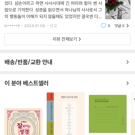
운 이정표가 되기를 기대합니다. 그리고 각자의 삶에 큰 도전을 주며 과감
었다. 삼손이라고 하면 사사시대에 긴 머리와 힘이 쎈 사
- 전정구 (훼이스 신학교 성경신학/조직신학 교수)
한 믿음의 결단을 내리는 자리로 인도해 주기를 기대하며 기도합니다.
람으로 기억한다. 성경을 읽으면서 하나님의 사사로서 그
의 행동들이 이해가 되지 않을때도 있었지만 결국엔 다곤
저자는 역할을 성공적으로 수행했는지 여부가 아니라, 그의 정체성이 무엇
신전을 무너뜨리고 블레셋 사람들을 살아있을 때보다 더
b*****9
2024.01.09.
신고
0
댓글
0
많이 죽임으로 멋진 결말을 맺는다!로 마무 지었던 것 같
인가를 근거로 삼손을 해석해야 한다는 입장을 견지합니다. 또한 삼손을
다. 하지만 삼손 X-파일을 읽으면서 그의
그리스도의 예표라고 단정하기보다는 오히려 이 시대의 그리스도인들을
리뷰 전체보기
위한 이정표라는 입장을 취합니다. 저자의 삼손 해석은 명료하면서 신선하
고 도전적이면서 심도가 있습니다. 그리고 차근차근 읽어 나가는 동안 신
선한 충격과 흥미진진한 관심을 불러일으킵니다. 설교학자요 강단의 설교
배송/반품/교환 안내
자로서 다른 설교자와 강단 아래의 청중을 품에 안고 본문을 풀어 나가는
정성과 열정이 물씬 느껴져서 이 책은 정겹기까지 합니다. 우리에게 익숙
한 삼손 본문을 새로운 관점에서 만나 보고 싶은 설교자와 성도들에게 이
이 분야 베스트셀러
책을 권하고 싶습니다.
- 정창균 (설교자하우스 대표, 합동신학대학원대학교 전 총장)