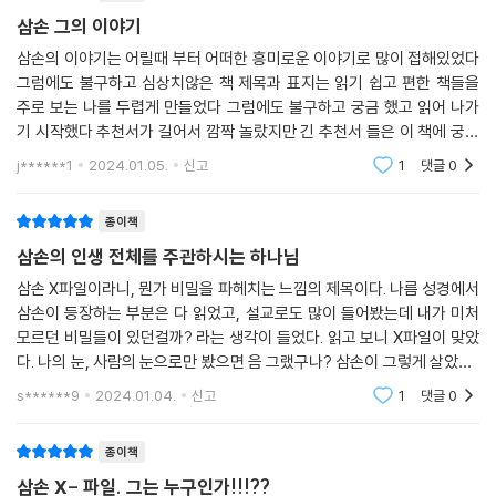
될 모든 독자들 역시 3천 년 전 삼손의 이야기가 자신의 이야기임을 공감
첫째, 삼손을 하나님의 구원 계획에 쓰임 받았던 영웅으로 보거나 그리스
삼손 그의 이야기
하게 되고, 우리를 부르시고 다시 일으켜 세우시며 결국 당신의 뜻을 이루
도의 예표로 보기도 합니다. 사사기를 읽다 보면 사사 삼손이 하나님께 쓰
삼손의 이야기는 어릴때 부터 어떠한 흥미로운 이야기로 많이 접해있었다
어 가시는 진정한 역사의 주인공을 만나게 될 것입니다.
임을 받은 것 같기도 합니다. 둘째, 이와 반대로 삼손을 사랑에 끌려다니다
그럼에도 불구하고 심상치않은 책 제목과 표지는 읽기 쉽고 편한 책들을
가 마침내 두 눈이 뽑히고 처참하게 죽은 실패한 사람으로 봅니다. 이처럼
- 백신종 (벧엘교회 담임목사, 고엘신학교 총장)
주로 보는 나를 두렵게 만들었다 그럼에도 불구하고 궁금 했고 읽어 나가
삼손에 대한 평가가 극과 극으로 나눠지는 이유는 성공과 실패라는 이분법
기 시작했다 추천서가 길어서 깜짝 놀랐지만 긴 추천서 들은 이 책에 궁금
적 논리에 따라 판단하려는 시대적인 흐름 때문일 수 있습니다.
자라나는 우리의 자녀들이 복음 안에서 하나님의 사랑받는 자녀로서 자신
증을 더 했고 이책을 더 신뢰 하게 만들었다 책은 3가지의 주제로 나뉘어
j******1
2024.01.05.
신고
1
댓글
0
의 정체성을 확립하고 성서적인 세계관을 갖도록 신앙을 교육하고 훈련해
져 있었고 그안에
세상은 업적을 통해서 사람을 평가합니다. 사람 됨과 인품을 보기보다는
야 한다는 것은 아무리 강조해도 지나치지 않습니다. 저자는 성서적인 바
종이책
어떤 일을 해냈는가에 더 큰 관심을 갖습니다. 어느 대학을 졸업하고 학점
른 정체성과 세계관을 가질 때에야 비로소 자신의 소명을 발견할 수 있고,
은 얼마나 잘 관리했고 얼마나 좋은 스펙을 쌓았는지 여부가 취업에 중요
삼손의 인생 전체를 주관하시는 하나님
평생 동안 하나님의 손에 붙들리는 은혜 가운데 열매 맺는 풍성한 삶을 살
한 기준이 됩니다. 프로젝트를 얼마나 많이 성공시켰는지 여부가 승진에
아 낼 수 있다고 말합니다. 그리스도인 자녀 교육이 세속화로 치닫는 이 시
삼손 X파일이라니, 뭔가 비밀을 파헤치는 느낌의 제목이다. 나름 성경에서
중요한 기준이 됩니다. 운동선수도 마찬가지입니다. 팀에서 다른 선수들과
대에서 살아가는 모든 부모님들과 사역자들이 꼭 읽어야 할 책이라고 강력
삼손이 등장하는 부분은 다 읽었고, 설교로도 많이 들어봤는데 내가 미처
자주 문제를 일으켰다고 해도 실력이 뛰어나면 상품성을 인정받아 더 좋은
히 추천합니다.
모르던 비밀들이 있던걸까? 라는 생각이 들었다. 읽고 보니 X파일이 맞았
조건으로 재계약을 하거나 다른 팀으로 옮겨 갈 수 있습니다. 그래서 사람
다. 나의 눈, 사람의 눈으로만 봤으면 음 그랬구나? 삼손이 그렇게 살았지..
- 안종혁 (신시내티 대학교 석좌교수)
들은 실력이 있어야 세상에서 인정받고 잘살 수 있다고 가르칩니다. 실력
하고 끝냈을 이야기들을 완전히 다른 관점에서 들여다 보았다. 삼손의 출
s******9
2024.01.04.
신고
1
댓글
0
생부터 최후까
을 키워야 한다며 한 목소리를 냅니다. 그리스도인들도 세상에서 선한 영
삼손은 당시 이스라엘 백성들이 거룩하신 하나님께 바쳐진 언약 백성임을
향을 끼치며 살기 위해서는 실력과 능력이 있어야 한다고 생각합니다.
종이책
상징적으로 보여 주는 존재였습니다. 이 책은 삼손의 출생에 담긴 놀라운
비밀을 추적하는 과정에서 이 질문에 대한 해답을 발견하고 독자들에게 그
삼손 X- 파일. 그는 누구인가!!!??
그러나 삼손 이야기는 그리스도인들에게 세상을 살아가는 데 실력이나 능