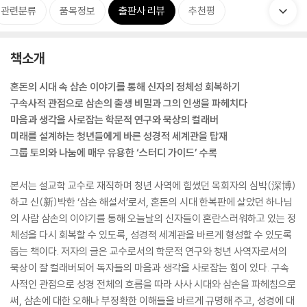
관련분류
품목정보
출판사 리뷰
추천평
책소개
혼돈의 시대 속 삼손 이야기를 통해 신자의 정체성 회복하기
구속사적 관점으로 삼손의 출생 비밀과 그의 인생을 파헤치다
마음과 생각을 사로잡는 학문적 연구와 묵상의 컬래버
미래를 설계하는 청년들에게 바른 성경적 세계관을 탑재
그룹 토의와 나눔에 매우 유용한 ‘스터디 가이드’ 수록
본서는 설교학 교수로 재직하며 청년 사역에 힘썼던 목회자의 심박(深博)
하고 신(新)박한 ‘삼손 해설서’로서, 혼돈의 시대 한복판에 살았던 하나님
의 사람 삼손의 이야기를 통해 오늘날의 신자들이 혼란스러워하고 있는 정
체성을 다시 회복할 수 있도록, 성경적 세계관을 바르게 형성할 수 있도록
돕는 책이다. 저자의 글은 교수로서의 학문적 연구와 청년 사역자로서의
묵상이 잘 컬래버되어 독자들의 마음과 생각을 사로잡는 힘이 있다. 구속
사적인 관점으로 성경 전체의 흐름을 따라 사사 시대와 삼손을 파헤침으로
써, 삼손에 대한 오해나 부정확한 이해들을 바르게 규명해 주고, 성경에 대