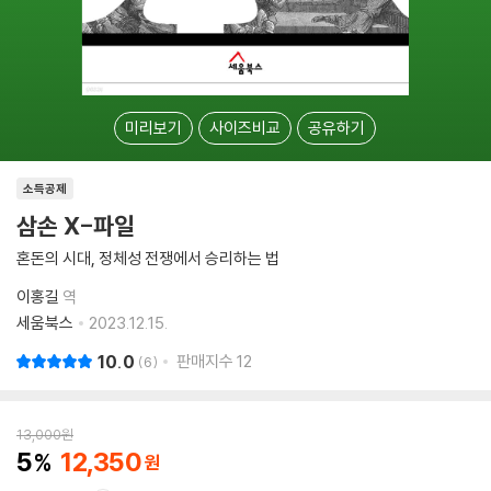
미리보기
사이즈비교
공유하기
소득공제
삼손 X-파일
혼돈의 시대, 정체성 전쟁에서 승리하는 법
이홍길
역
세움북스
2023.12.15.
10.0
판매지수
12
6
13,000
원
5
12,350