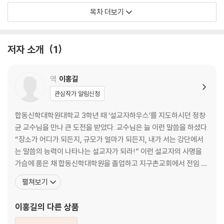
야곱의 다섯째 아들, 단(Dan) · 52 I 기업을 포기한 단 지파 · 54 I 좁은
목차 더보기
길 · 63 I
완전히 망해 버린 지파 · 68 I 하나님의 기업, 자녀 · 71
03 _ 삼손의 부모와 이웃사촌 · 78
저자 소개
1
삼손의 아버지, 마노아 · 78 I 삼손의 이웃사촌, 블레셋 · 85
04 _ 나실인 사사 삼손 · 92
하나님의 사자 · 92 I 나실인 삼손 · 96 I 사사 삼손 · 102 I 태양으로 향하
역
이홍길
는 길 · 104
관심작가 알림신청
제2부 나실인 삼손
합동신학대학원대학교 3학년 때 ‘설교자하우스’를 지도하시던 정창
균 교수님을 만나 큰 도전을 받았다. 교수님은 늘 이런 말씀을 하셨다.
05 _ 첫 번째 도전: 포도주의 유혹을 떨쳐라 · 114
“장소가 어디가 되든지, 규모가 얼마가 되든지, 내가 서는 강단에서
삼손의 결혼 · 114 I 포도주 한 잔의 유혹 · 122
는 말씀의 능력이 나타나는 설교자가 되라!” 이런 설교자의 사명을
06 _ 두 번째 도전: 부정한 것을 멀리하라 · 128
가슴에 품은 채 합동신학대학원을 졸업하고 지구촌교회에서 전임 목
전쟁의 도화선이 된 수수께끼 · 128 I 사사 삼손의 딜레마 · 134
회를 시작했다. 신학교와 설교자하우스에서 배운 대로 하나님의 말씀
펼쳐보기
07 _ 세 번째 도전: 머리털을 지켜라 · 142
을 잘 전하고 싶었다. 그러나 목회 현실은 녹록지 않았다. 설교에 대한
방황하는 삼손 · 142 I 초자연적인 힘 · 144 I 삼손의 사랑, 들릴라(Delil
고민과 간절함으로 기도하던 중 설교를 좀 더 체계적으로 배우기 위
이홍길
의 다른 상품
ah) · 147 I 힘의 근원 · 157
해 미국 유학길에 올랐다. 강해 설교로 정평이 나