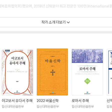
회)했으며, 2018년 신학분야 최고 전문인 100인(International Biograph
작가 소개 더보기
『바울신학』, 『신약성경신학』, 『사도행전 주해』, 『빌립보서 주해』, 『에베소서 주
야고보서 유다서 주해
2022 바울신학
로마서 주해
신
합신대학원출판부
합신대학원출판부
합신대학원출판부
합