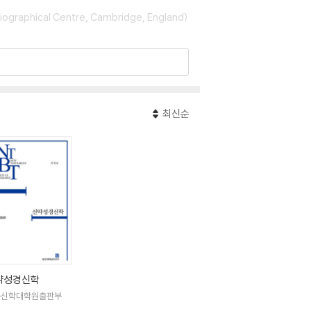
ical Centre, Cambridge, England)
해』, 『말씀 산책』등 30여권이 있다.
최신순
약성경신학
동신학대학원출판부