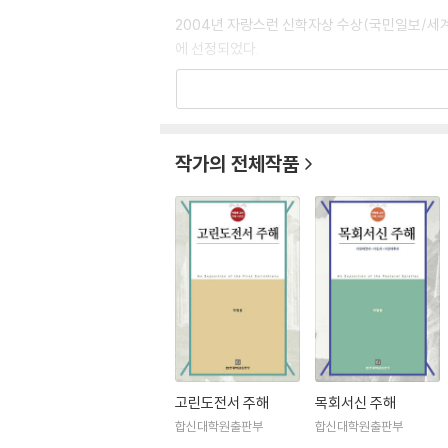
2004년 자랑스런 신학자상 수상(국민일보/세계복음화협의
에 선정되었다.
주요저서로는 『성경해석의 원리』, 『교회와 성령』, 
작가의 전체작품
고린도전서 주해
목회서신 주해
합신대학원출판부
합신대학원출판부