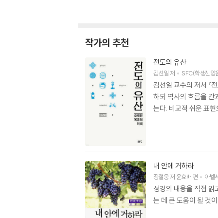
작가의 추천
전도의 유산
김선일
저
SFC(학생신앙
김선일 교수의 저서 『
하되 역사의 흐름을 간
는다. 비교적 쉬운 표현
내 안에 거하라
정철웅
저
윤효배
편
아벨
성경의 내용을 직접 읽
는 데 큰 도움이 될 것이