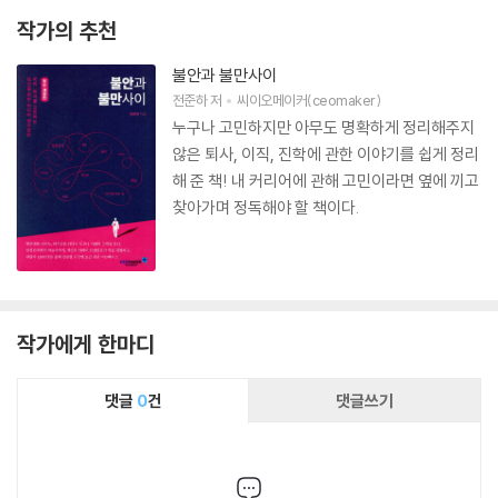
작가의 추천
불안과 불만사이
전준하
저
씨이오메이커(ceomaker)
누구나 고민하지만 아무도 명확하게 정리해주지
않은 퇴사, 이직, 진학에 관한 이야기를 쉽게 정리
해 준 책! 내 커리어에 관해 고민이라면 옆에 끼고
찾아가며 정독해야 할 책이다.
작가에게 한마디
댓글
0
건
댓글쓰기