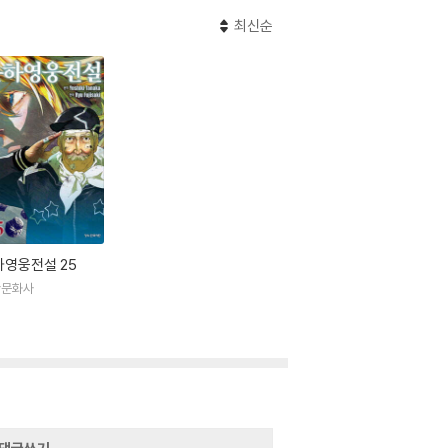
최신순
하영웅전설 25
산문화사