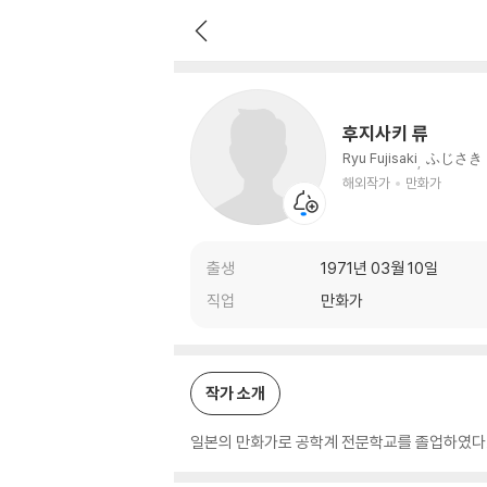
후지사키 류
해외작가
만화가
후지사키 류
Ryu Fujisaki
ふじさき
해외작가
만화가
출생
1971년 03월 10일
직업
만화가
작가 소개
일본의 만화가로 공학계 전문학교를 졸업하였다. 