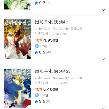
9.7
(
7
)
은하영웅전설 1
[만화]
다나카 요시키
원저
후지사키 류
글그림
학산문화사
2018.2.28.
10
4,950
%
원
270원
8.5
(
44
)
은하영웅전설 23
[만화]
다나카 요시키
원저
후지사키 류
글그림
학산문화사
2023.4.25.
10
5,400
%
원
300원
9.5
(
8
)