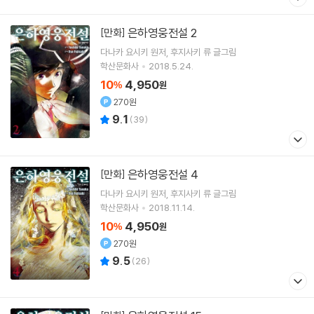
은하영웅전설 2
[만화]
다나카 요시키
원저
후지사키 류
글그림
학산문화사
2018.5.24.
10
4,950
%
원
270원
9.1
(
39
)
은하영웅전설 4
[만화]
다나카 요시키
원저
후지사키 류
글그림
학산문화사
2018.11.14.
10
4,950
%
원
270원
9.5
(
26
)