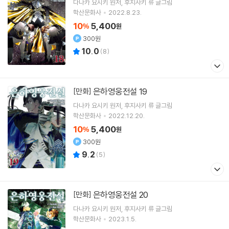
다나카 요시키
원저
후지사키 류
글그림
학산문화사
2022.8.23.
10
5,400
%
원
300원
10.0
(
8
)
은하영웅전설 19
[만화]
다나카 요시키
원저
후지사키 류
글그림
학산문화사
2022.12.20.
10
5,400
%
원
300원
9.2
(
5
)
은하영웅전설 20
[만화]
다나카 요시키
원저
후지사키 류
글그림
학산문화사
2023.1.5.