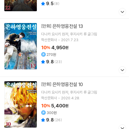
9.5
(
8
)
은하영웅전설 13
[만화]
다나카 요시키
원저
후지사키 류
글그림
학산문화사
2021.7.23.
10
4,950
%
원
270원
9.8
(
23
)
은하영웅전설 10
[만화]
다나카 요시키
원저
후지사키 류
글그림
학산문화사
2020.4.28.
10
5,400
%
원
300원
9.8
(
26
)