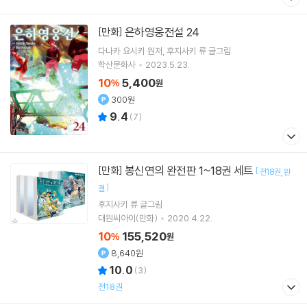
은하영웅전설 24
[만화]
다나카 요시키
원저
후지사키 류
글그림
학산문화사
2023.5.23.
10
5,400
%
원
300원
9.4
(
7
)
봉신연의 완전판 1~18권 세트
[만화]
[
전18권
완
]
결
후지사키 류
글그림
대원씨아이(만화)
2020.4.22.
10
155,520
%
원
8,640원
10.0
(
3
)
전18권