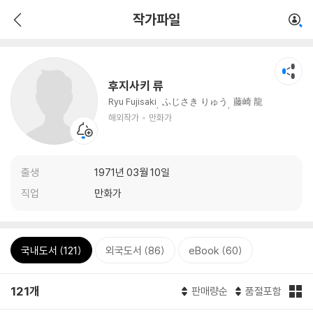
작가파일
후지사키 류
Ryu Fujisaki
ふじさき りゅう
藤崎 龍
해외작가
만화가
출생
1971년 03월 10일
직업
만화가
국내도서 (121)
외국도서 (86)
eBook (60)
121개
판매량순
품절포함