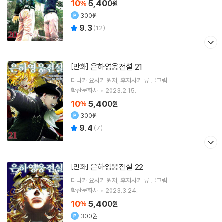
10
5,400
%
원
300원
9.3
(
12
)
은하영웅전설 21
[만화]
다나카 요시키
원저
후지사키 류
글그림
학산문화사
2023.2.15.
10
5,400
%
원
300원
9.4
(
7
)
은하영웅전설 22
[만화]
다나카 요시키
원저
후지사키 류
글그림
학산문화사
2023.3.24.
10
5,400
%
원
300원