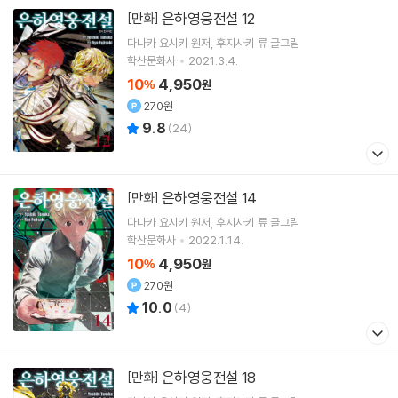
은하영웅전설 12
[만화]
다나카 요시키
원저
후지사키 류
글그림
학산문화사
2021.3.4.
10
4,950
%
원
270원
9.8
(
24
)
은하영웅전설 14
[만화]
다나카 요시키
원저
후지사키 류
글그림
학산문화사
2022.1.14.
10
4,950
%
원
270원
10.0
(
4
)
은하영웅전설 18
[만화]