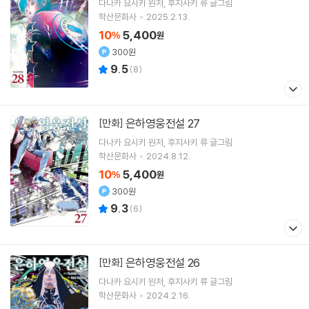
다나카 요시키
원저
후지사키 류
글그림
학산문화사
2025.2.13.
10
5,400
%
원
300원
9.5
(
8
)
은하영웅전설 27
[만화]
다나카 요시키
원저
후지사키 류
글그림
학산문화사
2024.8.12.
10
5,400
%
원
300원
9.3
(
6
)
은하영웅전설 26
[만화]
다나카 요시키
원저
후지사키 류
글그림
학산문화사
2024.2.16.