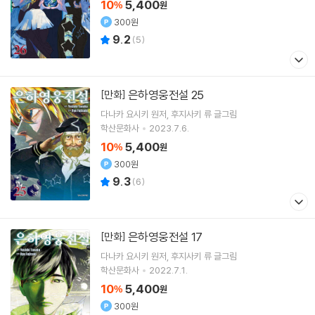
10
5,400
%
원
300원
9.2
(
5
)
은하영웅전설 25
[만화]
다나카 요시키
원저
후지사키 류
글그림
학산문화사
2023.7.6.
10
5,400
%
원
300원
9.3
(
6
)
은하영웅전설 17
[만화]
다나카 요시키
원저
후지사키 류
글그림
학산문화사
2022.7.1.
10
5,400
%
원
300원