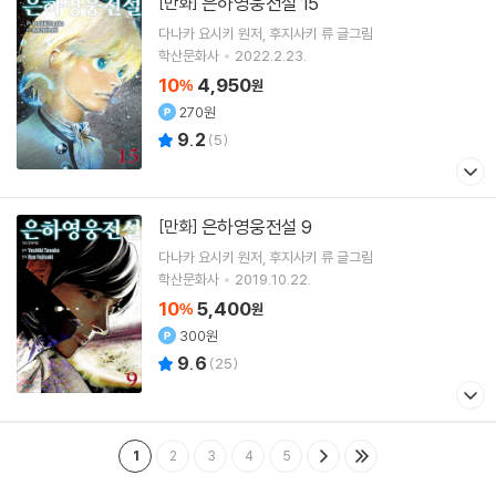
은하영웅전설 15
[만화]
다나카 요시키
원저
후지사키 류
글그림
학산문화사
2022.2.23.
10
4,950
%
원
270원
9.2
(
5
)
은하영웅전설 9
[만화]
다나카 요시키
원저
후지사키 류
글그림
학산문화사
2019.10.22.
10
5,400
%
원
300원
9.6
(
25
)
1
2
3
4
5