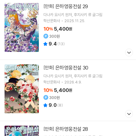
은하영웅전설 29
[만화]
다나카 요시키
원저
후지사키 류
글그림
학산문화사
2025.11.25.
10
5,400
%
원
300원
9.4
(
13
)
은하영웅전설 30
[만화]
다나카 요시키
원저
후지사키 류
글그림
학산문화사
2026.4.9.
10
5,400
%
원
300원
9.0
(
8
)
은하영웅전설 28
[만화]