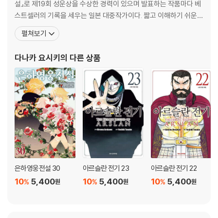
설』로 제19회 성운상을 수상한 경력이 있으며 발표하는 작품마다 베
스트셀러의 기록을 세우는 일본 대중작가이다. 짧고 이해하기 쉬운
간결한 문체와 상호연관관계가 전혀 흐트러지지 않는 짜임새있는 일
펼쳐보기
관된 구조로 스토리의 호흡을 매끄럽게 이어간다는 평을 받고 있다.
『은하영웅전설』외에 『창룡전』『아루스란 전기』 등을 썼으며, 이 세 작
다나카 요시키
의 다른 상품
품은 모두 애니메이션으로 제작되었다. 특히 일본에서만 950
은하영웅전설 30
아르슬란 전기 23
아르슬란 전기 22
10
5,400
10
5,400
10
5,400
%
%
%
원
원
원