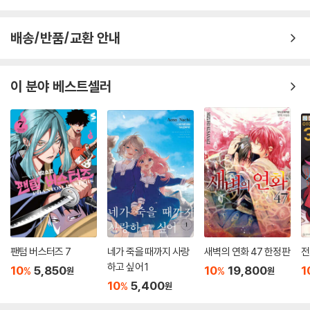
배송/반품/교환 안내
이 분야 베스트셀러
팬텀 버스터즈 7
네가 죽을 때까지 사랑
새벽의 연화 47 한정판
전
하고 싶어 1
10
5,850
10
19,800
1
%
%
원
원
10
5,400
%
원