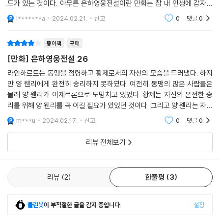
드가 있는 것이다. 아무튼 은하영웅전설이란 만화는 참 내 인생에 갑자기
나타나 삶의 즐거움을 많이 안겨준 만화이다. 오늘은 즐거운 수요일, 즐겁
i*******a
2024.02.21.
신고
0
댓글
0
지 않게 비가 내리
종이책
구매
[만화] 은하영웅전설 26
라인하르트는 동맹을 점령하고 황제로서의 자신의 모습을 드러냈다. 하지
만 양 웬리에게 완전히 승리하지 못하였다. 여전히 동맹의 많은 사람들은
몰래 양 웬리가 이제르론으로 도망치고 있었다. 황제는 자신의 온전한 승
리를 위해 양 웬리를 꼭 이길 필요가 있었던 것이다. 그리고 양 웬리는 자신
의 함대를 정비하고 있었다. 과연 마지막 전투는 어떻게 전개될 것인가? 여
m***u
2024.02.17.
신고
0
댓글
0
러분도 그 싸움
리뷰 전체보기
리뷰
2
한줄평
3
클린봇
이 부적절한 글을 감지 중입니다.
설정