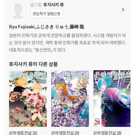
글그림
후지사키 류
관심작가 알림신청
Ryu Fujisaki,ふじさき りゅう,藤崎 龍
일본의 만화가로 공학계 전문학교를 졸업하였다. 시스템 개발자가 되
는 것이 꿈이 였지만, 재학 중에 만화가를 목표로 하게 되어 데뷔했다.
대표작으로는 『봉신연의』가 있다.
후지사키 류
의 다른 상품
은하영웅전설 30
은하영웅전설 29
은하영웅전설 28