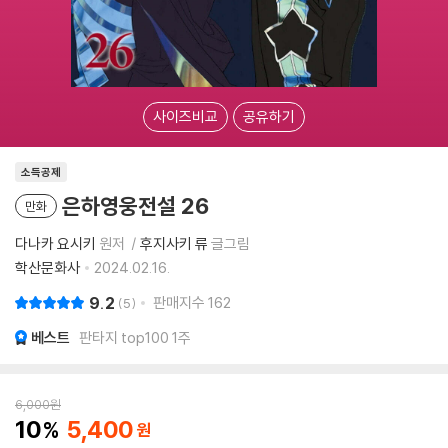
사이즈비교
공유하기
소득공제
은하영웅전설 26
만화
다나카 요시키
원저
후지사키 류
글그림
학산문화사
2024.02.16.
9.2
판매지수
162
5
베스트
판타지 top100 1주
6,000
원
10
5,400