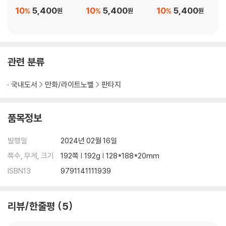
10
5,400
10
5,400
10
5,400
%
%
%
원
원
원
관련 분류
국내도서
만화/라이트노벨
판타지
품목정보
발행일
2024년 02월 16일
쪽수, 무게, 크기
192쪽 | 192g | 128*188*20mm
ISBN13
9791141111939
리뷰/한줄평
5