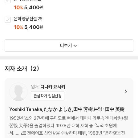
10
5,400
%
원
은하영웅전설 26
10
5,400
%
원
더보기
저자 소개
2
원저
다나카 요시키
관심작가 알림신청
Yoshiki Tanaka,たなか よしき,田中 芳樹,본명 : 田中 美樹
1952년(쇼와 27년)에 구마모토 현에서 태어나 가쿠슈엔 대학원(學
習院大學)을 졸업하였다. 1978년 대학 재학 중 「녹색 초원에
서……」로 겐에이죠 신인상을 수상하며 데뷔, 1988년 『은하영웅전