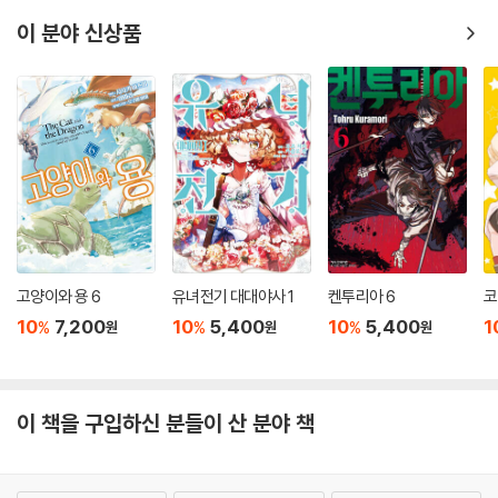
이 분야 신상품
고양이와 용 6
유녀전기 대대야사 1
켄투리아 6
코
10
7,200
10
5,400
10
5,400
1
%
%
%
원
원
원
이 책을 구입하신 분들이 산 분야 책