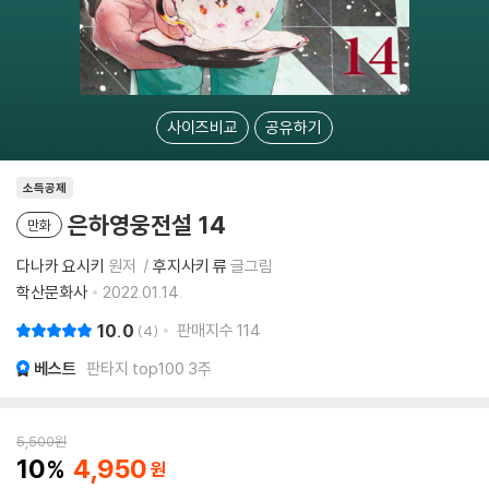
사이즈비교
공유하기
소득공제
은하영웅전설 14
만화
다나카 요시키
원저
후지사키 류
글그림
학산문화사
2022.01.14.
10.0
판매지수
114
4
베스트
판타지 top100 3주
5,500
원
10
4,950