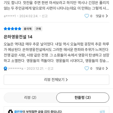
기도 합니다. 찻잔을 주면 한번 마셔보라고 하지만 역시나 긴장은 풀리지
않는 두 주인공에게 앞으로의 시련이 나타나는데요 이 만화는 그렇게 사람
들이 많이 알아주기도 하고 일단 재미가 있어서 계속 보게 된다고 합니다
a*****1
2024.02.24.
신고
0
댓글
0
정말 추천하고 싶
종이책
구매
은하영웅전설 14
오늘은 역대급 매우 추운 날이었다. 내일 역시 오늘처럼 굉장히 추운 하루
가 예상된다. 은하영웅전설에서도 그러한 매서운 한파와 추위가 느껴진다.
전쟁 같은 사랑, 사랑 같은 전쟁. 그 소용돌이 속에서 영웅이 탄생하고 성장
하고 소멸한다. 영웅들의 격돌이다. 영웅들의 시대이고, 영웅들의 장송곡
이 울려퍼지고 있다. 그 아름다운 곡은 마치 에드 시런의 포토그래프처럼
i*******a
2023.12.21.
신고
0
댓글
0
내 가슴을 비
리뷰 전체보기
리뷰
2
한줄평
2
클린봇
이 부적절한 글을 감지 중입니다.
설정