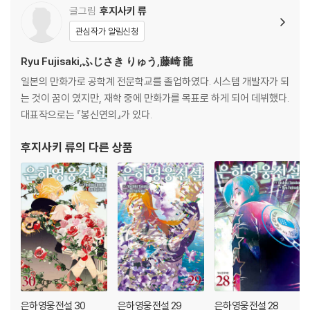
글그림
후지사키 류
관심작가 알림신청
Ryu Fujisaki,ふじさき りゅう,藤崎 龍
일본의 만화가로 공학계 전문학교를 졸업하였다. 시스템 개발자가 되
는 것이 꿈이 였지만, 재학 중에 만화가를 목표로 하게 되어 데뷔했다.
대표작으로는 『봉신연의』가 있다.
후지사키 류
의 다른 상품
은하영웅전설 30
은하영웅전설 29
은하영웅전설 28