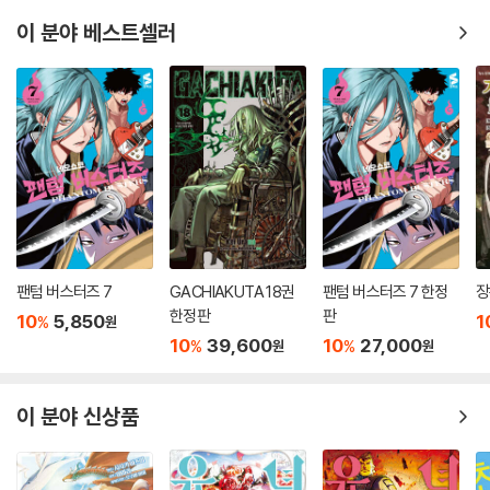
이 분야 베스트셀러
팬텀 버스터즈 7
GACHIAKUTA 18권
팬텀 버스터즈 7 한정
장
한정판
판
10
5,850
1
%
원
10
39,600
10
27,000
%
%
원
원
이 분야 신상품