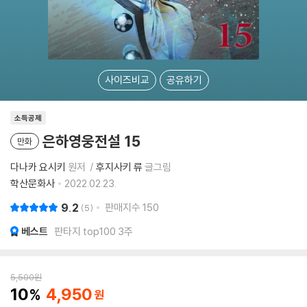
사이즈비교
공유하기
소득공제
은하영웅전설 15
만화
다나카 요시키
원저
후지사키 류
글그림
학산문화사
2022.02.23.
9.2
판매지수
150
5
베스트
판타지 top100 3주
5,500
원
10
4,950