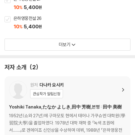
10
5,400
%
원
은하영웅전설 26
10
5,400
%
원
더보기
저자 소개
2
원저
다나카 요시키
관심작가 알림신청
Yoshiki Tanaka,たなか よしき,田中 芳樹,본명 : 田中 美樹
1952년(쇼와 27년)에 구마모토 현에서 태어나 가쿠슈엔 대학원(學
習院大學)을 졸업하였다. 1978년 대학 재학 중 「녹색 초원에
서……」로 겐에이죠 신인상을 수상하며 데뷔, 1988년 『은하영웅전