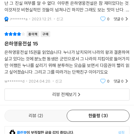
난 그 진실 여부를 알 수 없다. 아무튼 은하영웅전설은 참 재미있다는 것.
이것저것 비현실적인 것들이 넘쳐나긴 하지만 그래도 보는 맛이 난다. 어
서 토요일이 와서 내가 은하영웅전설 17, 18, 19권을 다다닥 살 수 있게 되
i*******a
2023.12.21.
신고
0
댓글
0
길 바란다. 추
종이책
구매
은하영웅전설 15
은하영웅전설 15권을 읽었습니다. 누나가 납치되어 나라의 왕과 결혼하여
살고 있다는 것에 분노한 동생은 군인으로서 그 나라의 지킴이로 들어가지
만 어쨌든 누나를 살리기 위해 분투하는 모습을 보면서 다음권이 빨리 읽
고 싶어졌습니다. 그리고 그를 따라가는 단짝친구 이야기도요
w*******d
2024.04.20.
신고
0
댓글
0
리뷰 전체보기
리뷰
2
한줄평
3
클린봇
이 부적절한 글을 감지 중입니다.
설정