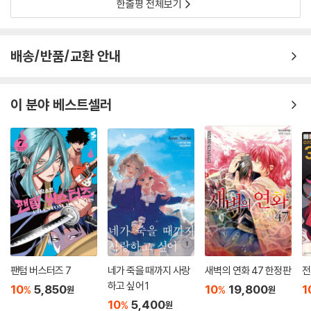
한줄평 전체보기
배송/반품/교환 안내
이 분야 베스트셀러
팬텀 버스터즈 7
네가 죽을 때까지 사랑
새벽의 연화 47 한정판
전
하고 싶어 1
10
5,850
10
19,800
1
%
%
원
원
10
5,400
%
원