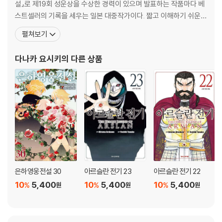
설』로 제19회 성운상을 수상한 경력이 있으며 발표하는 작품마다 베
스트셀러의 기록을 세우는 일본 대중작가이다. 짧고 이해하기 쉬운
간결한 문체와 상호연관관계가 전혀 흐트러지지 않는 짜임새있는 일
펼쳐보기
관된 구조로 스토리의 호흡을 매끄럽게 이어간다는 평을 받고 있다.
『은하영웅전설』외에 『창룡전』『아루스란 전기』 등을 썼으며, 이 세 작
다나카 요시키
의 다른 상품
품은 모두 애니메이션으로 제작되었다. 특히 일본에서만 950
은하영웅전설 30
아르슬란 전기 23
아르슬란 전기 22
10
5,400
10
5,400
10
5,400
%
%
%
원
원
원