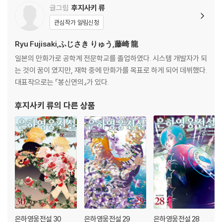
글그림
후지사키 류
관심작가 알림신청
Ryu Fujisaki,ふじさき りゅう,藤崎 龍
일본의 만화가로 공학계 전문학교를 졸업하였다. 시스템 개발자가 되
는 것이 꿈이 였지만, 재학 중에 만화가를 목표로 하게 되어 데뷔했다.
대표작으로는 『봉신연의』가 있다.
후지사키 류
의 다른 상품
은하영웅전설 30
은하영웅전설 29
은하영웅전설 28