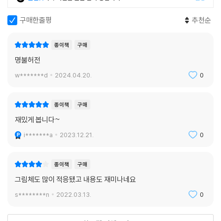
구매한줄평
추천순
종이책
구매
명불허전
w*******d
2024.04.20.
0
종이책
구매
재밌게 봅니다~
i*******a
2023.12.21.
0
종이책
구매
그림체도 많이 적응됐고 내용도 재미나네요
s********n
2022.03.13.
0