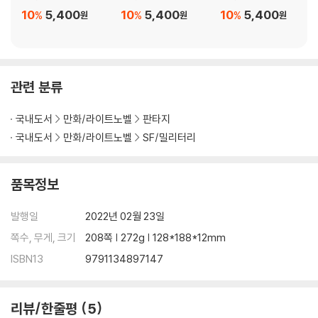
10
5,400
10
5,400
10
5,400
%
%
%
원
원
원
관련 분류
국내도서
만화/라이트노벨
판타지
국내도서
만화/라이트노벨
SF/밀리터리
품목정보
발행일
2022년 02월 23일
쪽수, 무게, 크기
208쪽 | 272g | 128*188*12mm
ISBN13
9791134897147
리뷰/한줄평
5