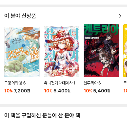
이 분야 신상품
고양이와 용 6
유녀전기 대대야사 1
켄투리아 6
코
10
7,200
10
5,400
10
5,400
1
%
%
%
원
원
원
이 책을 구입하신 분들이 산 분야 책