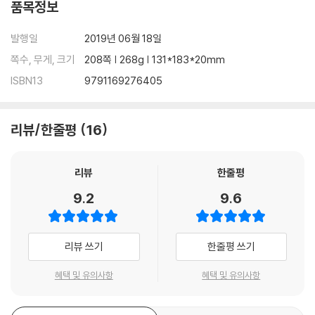
품목정보
발행일
2019년 06월 18일
쪽수, 무게, 크기
208쪽 | 268g | 131*183*20mm
ISBN13
9791169276405
리뷰/한줄평
16
리뷰
한줄평
9.2
9.6
리뷰 쓰기
한줄평 쓰기
혜택 및 유의사항
혜택 및 유의사항