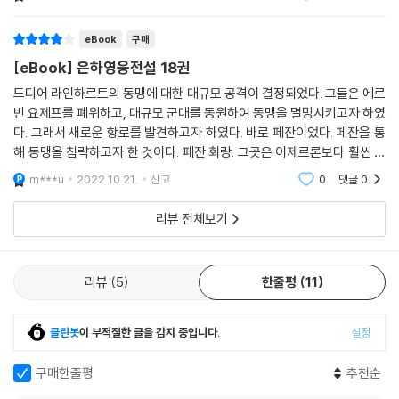
네요 강추드립니다
eBook
구매
[eBook] 은하영웅전설 18권
드디어 라인하르트의 동맹에 대한 대규모 공격이 결정되었다. 그들은 에르
빈 요제프를 폐위하고, 대규모 군대를 동원하여 동맹을 멸망시키고자 하였
다. 그래서 새로운 항로를 발견하고자 하였다. 바로 페잔이었다. 페잔을 통
해 동맹을 침략하고자 한 것이다. 페잔 회랑. 그곳은 이제르론보다 훨씬 좁
고 험난한 회랑이다. 그리고 페잔에 의해 강력한 무기로 방어시설을 갖춘
m***u
2022.10.21.
신고
0
댓글
0
곳이다. 과연
리뷰 전체보기
리뷰
5
한줄평
11
클린봇
이 부적절한 글을 감지 중입니다.
설정
구매한줄평
추천순