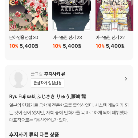
은하영웅전설 30
아르슬란 전기 23
아르슬란 전기 22
10
5,400
10
5,400
10
5,400
%
%
%
원
원
원
글그림
후지사키 류
관심작가 알림신청
Ryu Fujisaki,ふじさき りゅう,藤崎 龍
일본의 만화가로 공학계 전문학교를 졸업하였다. 시스템 개발자가 되
는 것이 꿈이 였지만, 재학 중에 만화가를 목표로 하게 되어 데뷔했다.
대표작으로는 『봉신연의』가 있다.
후지사키 류
의 다른 상품