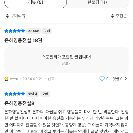
리뷰
5
한줄평
11
구매리뷰
추천순
eBook
구매
은하영웅전설 18권
스포일러가 포함된 글입니다!
글보기
c**a
2024.08.21.
신고
0
댓글
0
종이책
구매
은하영웅전설8
은하영웅전설8. 은하의 패권을 쥐고 영웅들이 다시 한 번 격돌한다. 전쟁
한 번 할 때마다 어마어마한 승진을 거듭하는 우리의 라인하르트. 그는 과
연 어디까지 진출할 수 있을 것인가. 동양계 영웅, 그 이름이 기억나지 않지
만 아무튼 두 사람의 빼앗고 뺏기는 격돌은 언제나 끝날 것인가. 개인적으