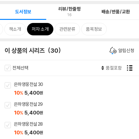
리뷰/한줄평
도서정보
배송/반품/교환
16
책소개
저자 소개
관련분류
품목정보
이 상품의 시리즈
30
알림신청
전체선택
품절포함
은하영웅전설 30
10
5,400
%
원
은하영웅전설 29
10
5,400
%
원
은하영웅전설 28
10
5,400
%
원