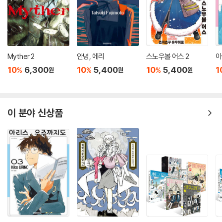
Myther 2
안녕, 에리
스노우볼 어스 2
아
10
6,300
10
5,400
10
5,400
1
%
%
%
원
원
원
이 분야 신상품