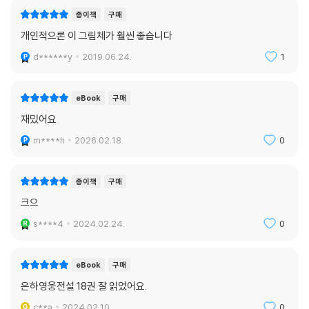
종이책
구매
개인적으론 이 그림체가 훨씬 좋습니다
d******y
2019.06.24.
1
eBook
구매
재밌어요
m****h
2026.02.18.
0
종이책
구매
크으
s****4
2024.02.24.
0
eBook
구매
은하영웅전설 18권 잘 읽었어요.
c**a
2024.02.10.
0