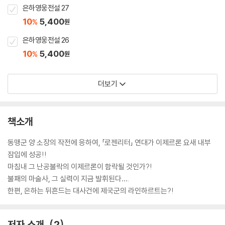
은하영웅전설 27
10
5,400
%
원
은하영웅전설 26
10
5,400
%
원
더보기
책소개
동맹군 양 소장의 작전에 응하여, 「로젠리터」 연대가 이제르론 요새 내부
잠입에 성공!!
마침내 그 난공불락의 이제르론이 함락될 것인가?!
불패의 마술사, 그 실력이 지금 발휘된다….
한편, 은하는 뒤흔드는 대사건에 제국군의 라인하르트는?!
저자 소개
2