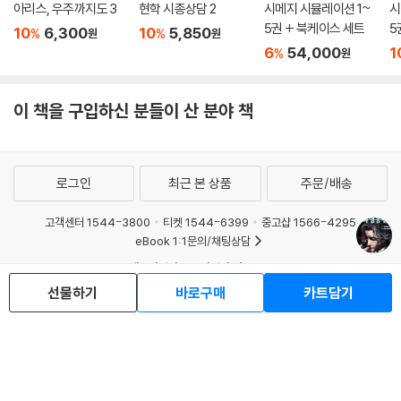
아리스, 우주까지도 3
현학 시종상담 2
시메지 시뮬레이션 1~
시
5권 + 북케이스 세트
5
10
6,300
10
5,850
%
%
원
원
6
54,000
1
%
원
이 책을 구입하신 분들이 산 분야 책
로그인
최근 본 상품
주문/배송
고객센터 1544-3800
티켓 1544-6399
중고샵 1566-4295
eBook 1:1문의/채팅상담
예스이십사(주) 사업자 정보
선물하기
바로구매
카트담기
이용약관
개인정보처리방침
청소년보호정책
PC버전
회사소개
거래처관계자께
도서홍보
광고
Copyright © YES24 Corp. All Rights Reserved.
MATOM13