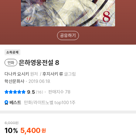
공유하기
소득공제
은하영웅전설 8
만화
다나카 요시키
원저
후지사키 류
글그림
학산문화사
2019.06.18.
9.5
판매지수
78
16
베스트
만화/라이트노벨 top100 1주
6,000
원
10
5,400