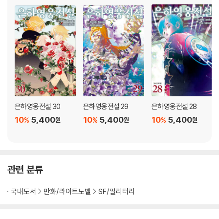
은하영웅전설 30
은하영웅전설 29
은하영웅전설 28
10
5,400
10
5,400
10
5,400
%
%
%
원
원
원
관련 분류
국내도서
만화/라이트노벨
SF/밀리터리