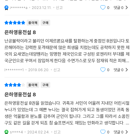
로는 둘이 한 팀이 되어 온 은하에 성은을 내려주길 기대하지만, 그러한 결
i*******a
2023.12.11.
신고
0
댓글
0
말은 쉽지 않
종이책
구매
은하영웅전설 8
난공불락이라고 불리던 이제르론요새를 탈환하는게 중점인 8권입니다.토
르해머라는 강력한 포격때문에 많은 희생을 치렀는데도 공략하지 못한 제
국의 요새였는데양웬리는 망명한 제국인으로 구성된 로젠리터 부대를 제
국군인으로 꾸며서 잠입하게 한다음 수면가스로 모두 잠재워 적은 피해로
요새를 탈환합니다이제 한동안 평화가 계속될줄알았는데 곧 앞둔 선거때
l********1
2019.06.20.
신고
0
댓글
0
문에 무리하게 공격을
종이책
구매
은하영웅전설 8
은하영웅전설 8권을 읽었습니다. 귀족과 서민이 어울려 지내던 어린시절
누나가 있었는데 그 예쁜 누나는 결국 잡혀가게 되고 동생이었던 귀족 동
생은 억울함과 분노를 감추며 군인이 됩니다. 그리고 그를 따라서 소꿉친
구도 같은 길을 걷게 되죠 참 슬프면서도 재밌는 만화라고 생각합니다. 그
리고 또 유명한 만화이기도 하기 때문에 보지 못한 사람이 없었으면 좋겠
s****4
2024.02.24.
신고
0
댓글
0