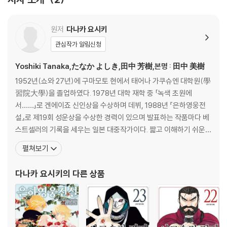
원저
다나카 요시키
관심작가 알림신청
Yoshiki Tanaka,たなか よしき,田中 芳樹,본명 : 田中 美樹
1952년(쇼와 27년)에 구마모토 현에서 태어나 가쿠슈엔 대학원(學
習院大學)을 졸업하였다. 1978년 대학 재학 중 「녹색 초원에
서……」로 겐에이죠 신인상을 수상하며 데뷔, 1988년 『은하영웅전
설』로 제19회 성운상을 수상한 경력이 있으며 발표하는 작품마다 베
스트셀러의 기록을 세우는 일본 대중작가이다. 짧고 이해하기 쉬운
간결한 문체와 상호연관관계가 전혀 흐트러지지 않는 짜임새있는 일
펼쳐보기
관된 구조로 스토리의 호흡을 매끄럽게 이어간다는 평을 받고 있다.
『은하영웅전설』외에 『창룡전』『아루스란 전기』 등을 썼으며, 이 세 작
다나카 요시키
의 다른 상품
품은 모두 애니메이션으로 제작되었다. 특히 일본에서만 950