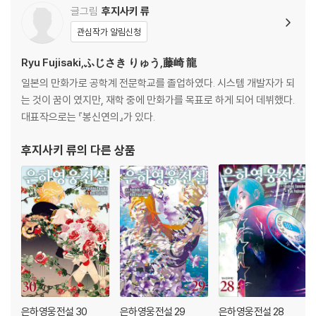
글그림
후지사키 류
관심작가 알림신청
Ryu Fujisaki,ふじさき りゅう,藤崎 龍
일본의 만화가로 공학계 전문학교를 졸업하였다. 시스템 개발자가 되
는 것이 꿈이 였지만, 재학 중에 만화가를 목표로 하게 되어 데뷔했다.
대표작으로는 『봉신연의』가 있다.
후지사키 류
의 다른 상품
은하영웅전설 30
은하영웅전설 29
은하영웅전설 28