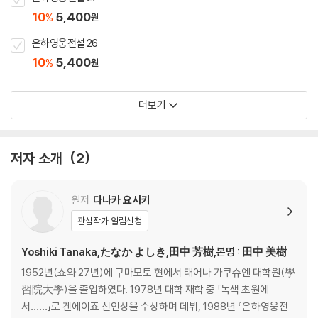
10
5,400
%
원
은하영웅전설 26
10
5,400
%
원
더보기
저자 소개
2
원저
다나카 요시키
관심작가 알림신청
Yoshiki Tanaka,たなか よしき,田中 芳樹,본명 : 田中 美樹
1952년(쇼와 27년)에 구마모토 현에서 태어나 가쿠슈엔 대학원(學
習院大學)을 졸업하였다. 1978년 대학 재학 중 「녹색 초원에
서……」로 겐에이죠 신인상을 수상하며 데뷔, 1988년 『은하영웅전