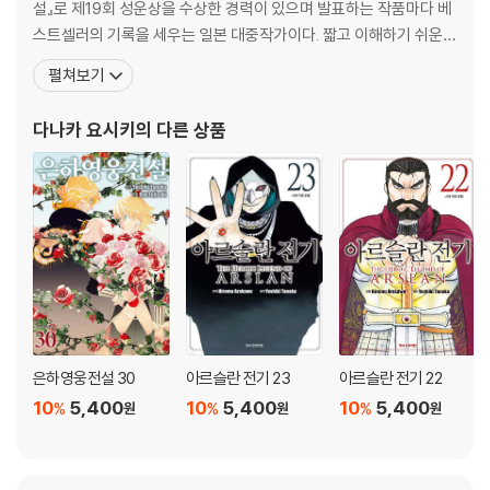
설』로 제19회 성운상을 수상한 경력이 있으며 발표하는 작품마다 베
스트셀러의 기록을 세우는 일본 대중작가이다. 짧고 이해하기 쉬운
간결한 문체와 상호연관관계가 전혀 흐트러지지 않는 짜임새있는 일
펼쳐보기
관된 구조로 스토리의 호흡을 매끄럽게 이어간다는 평을 받고 있다.
『은하영웅전설』외에 『창룡전』『아루스란 전기』 등을 썼으며, 이 세 작
다나카 요시키
의 다른 상품
품은 모두 애니메이션으로 제작되었다. 특히 일본에서만 950
은하영웅전설 30
아르슬란 전기 23
아르슬란 전기 22
10
5,400
10
5,400
10
5,400
%
%
%
원
원
원