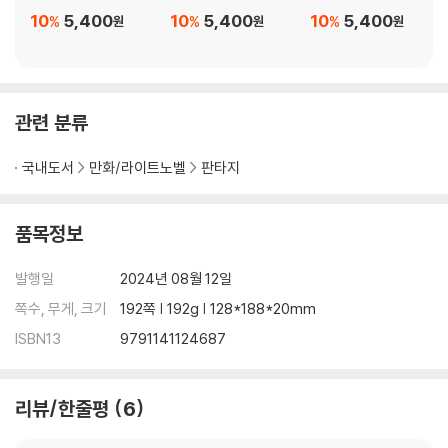
10
5,400
10
5,400
10
5,400
%
%
%
원
원
원
관련 분류
국내도서
만화/라이트노벨
판타지
품목정보
발행일
2024년 08월 12일
쪽수, 무게, 크기
192쪽 | 192g | 128*188*20mm
ISBN13
9791141124687
리뷰/한줄평
6