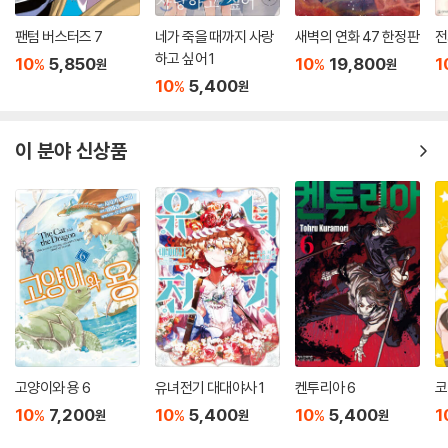
팬텀 버스터즈 7
네가 죽을 때까지 사랑
새벽의 연화 47 한정판
전
하고 싶어 1
10
5,850
10
19,800
1
%
%
원
원
10
5,400
%
원
이 분야 신상품
고양이와 용 6
유녀전기 대대야사 1
켄투리아 6
코
10
7,200
10
5,400
10
5,400
1
%
%
%
원
원
원