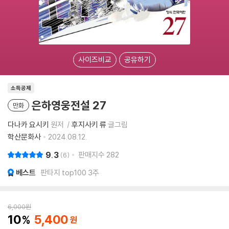
사이즈비교
공유하기
소득공제
은하영웅전설 27
만화
다나카 요시키
원저
후지사키 류
글그림
학산문화사
2024.08.12.
9.3
판매지수
282
6
베스트
판타지 top100 3주
6,000
원
10
5,400