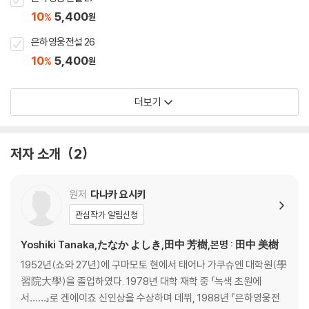
10
5,400
%
원
은하영웅전설 26
10
5,400
%
원
더보기
저자 소개
2
원저
다나카 요시키
관심작가 알림신청
Yoshiki Tanaka,たなか よしき,田中 芳樹,본명 : 田中 美樹
1952년(쇼와 27년)에 구마모토 현에서 태어나 가쿠슈엔 대학원(學
習院大學)을 졸업하였다. 1978년 대학 재학 중 「녹색 초원에
서……」로 겐에이죠 신인상을 수상하며 데뷔, 1988년 『은하영웅전