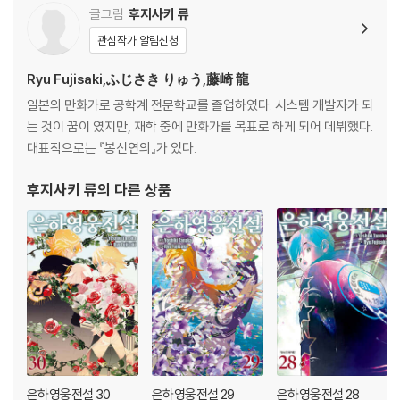
글그림
후지사키 류
관심작가 알림신청
Ryu Fujisaki,ふじさき りゅう,藤崎 龍
일본의 만화가로 공학계 전문학교를 졸업하였다. 시스템 개발자가 되
는 것이 꿈이 였지만, 재학 중에 만화가를 목표로 하게 되어 데뷔했다.
대표작으로는 『봉신연의』가 있다.
후지사키 류
의 다른 상품
은하영웅전설 30
은하영웅전설 29
은하영웅전설 28