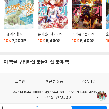
고양이와 용 6
유녀전기 대대야사 1
코믹 유녀전기 21
춤
10
7,200
10
5,400
10
5,400
1
%
%
%
원
원
원
이 책을 구입하신 분들이 산 분야 책
로그인
최근 본 상품
주문/배송
고객센터 1544-3800
티켓 1544-6399
중고샵 1566-4295
eBook 1:1문의/채팅상담
예스이십사(주) 사업자 정보