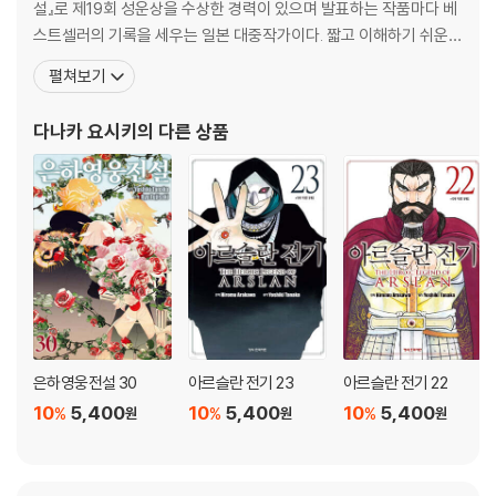
설』로 제19회 성운상을 수상한 경력이 있으며 발표하는 작품마다 베
스트셀러의 기록을 세우는 일본 대중작가이다. 짧고 이해하기 쉬운
간결한 문체와 상호연관관계가 전혀 흐트러지지 않는 짜임새있는 일
펼쳐보기
관된 구조로 스토리의 호흡을 매끄럽게 이어간다는 평을 받고 있다.
『은하영웅전설』외에 『창룡전』『아루스란 전기』 등을 썼으며, 이 세 작
다나카 요시키
의 다른 상품
품은 모두 애니메이션으로 제작되었다. 특히 일본에서만 950
은하영웅전설 30
아르슬란 전기 23
아르슬란 전기 22
10
5,400
10
5,400
10
5,400
%
%
%
원
원
원