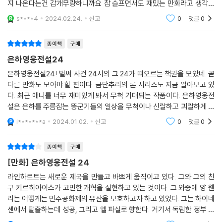
지 나온다는건 감개무량하니까요 참 슬프면서도 재밌는 만화라고 생각합
니다. 그리고 또 유명한 만화이기도 하기 때문에 보지 못한 사람이 없었으
s****4
2024.02.24.
신고
0
댓글
0
면 좋겠네요 강추드립니
종이책
구매
은하영웅전설24
은하영웅전설24! 벌써 사건 24시의 그 24가 떠오르는 책권을 모았네. 곧
다른 만화도 모아야 할 편이다. 금단추리의 론 시리즈도 지금 알아보고 있
다. 최근 애니를 너무 재미있게 봐서 무척 기대되는 작품이다. 은하영웅전
설은 은하를 주름잡는 똥군기들의 일상을 무척이나 신랄하고 괴랄하게 보
여주는 작품이다. 이게 완결된다면 나의 즐거움 하나가 소멸하고 말겠지.
i*******a
2024.01.02.
신고
0
댓글
0
새로운 즐거움을
종이책
구매
[만화] 은하영웅전설 24
라인하르트는 새로운 제국을 만들고 바쁘게 움직이고 있다. 그와 그의 친
구 키르히아이스가 고민한 개혁을 실현하고 있는 것이다. 그 와중에 양 웬
리는 어떻게든 민주공화제의 유산을 보호하고자 하고 있었다. 그는 하이네
센에서 탈출하는데 성공, 그리고 엘 파실로 향한다. 거기서 독립한 정부 요
인을 만들고 새로운 민주공화제를 구상하고 있었다. 과연 그 둘은 앞으로