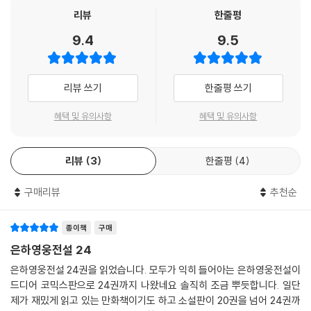
리뷰
한줄평
9.4
9.5
리뷰 쓰기
한줄평 쓰기
혜택 및 유의사항
혜택 및 유의사항
리뷰
3
한줄평
4
구매리뷰
추천순
종이책
구매
은하영웅전설 24
은하영웅전설 24권을 읽었습니다. 모두가 익히 들어아는 은하영웅전설이
드디어 코믹스판으로 24권까지 나왔네요 솔직히 조금 뿌듯합니다. 일단
제가 재밌게 읽고 있는 만화책이기도 하고 소설판이 20권을 넘어 24권까