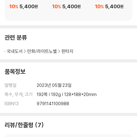
10
5,400
10
5,400
10
5,400
%
%
%
원
원
원
관련 분류
국내도서
만화/라이트노벨
판타지
품목정보
발행일
2023년 05월 23일
쪽수, 무게, 크기
192쪽 | 192g | 128*188*20mm
ISBN13
9791141100988
리뷰/한줄평
7