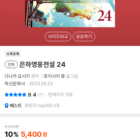
사이즈비교
공유하기
소득공제
은하영웅전설 24
만화
다나카 요시키
원저
후지사키 류
글그림
학산문화사
2023.05.23.
9.4
판매지수
126
7
베스트
판타지 top100 2주
6,000
원
10
5,400