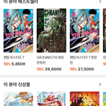
이 분야 베스트셀러
팬텀 버스터즈 7
GACHIAKUTA 18권
팬텀 버스터즈 7 한정
장
한정판
판
10
5,850
1
%
원
10
39,600
10
27,000
%
%
원
원
이 분야 신상품