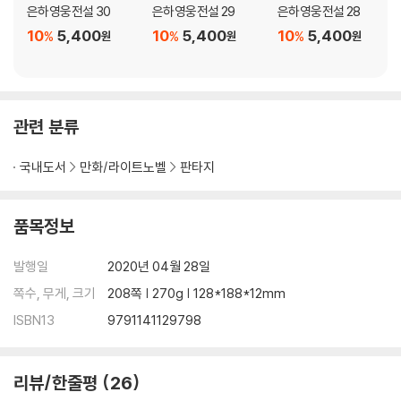
은하영웅전설 30
은하영웅전설 29
은하영웅전설 28
10
5,400
10
5,400
10
5,400
%
%
%
원
원
원
관련 분류
국내도서
만화/라이트노벨
판타지
품목정보
발행일
2020년 04월 28일
쪽수, 무게, 크기
208쪽 | 270g | 128*188*12mm
ISBN13
9791141129798
리뷰/한줄평
26