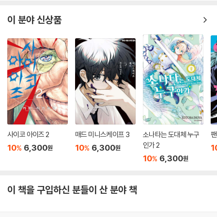
이 분야 신상품
사이코 아이즈 2
매드 미니스케이프 3
소나타는 도대체 누구
팬
인가 2
10
6,300
10
6,300
1
%
%
원
원
10
6,300
%
원
이 책을 구입하신 분들이 산 분야 책