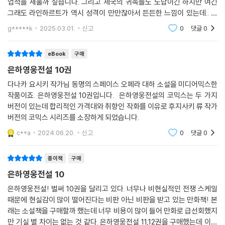
업적을 세울까 싶습니다. 그리고 제국의 귀족들도 노답이긴 하지만 여긴
그래도 라인하르트가 역시 성격이 만만찮아서 든든한 느낌이 있는데.. 자
유행성동맹은.. 외부보다 내부의 적이 더 싫아네요ㅠ 근데 또 양웬리 주변
g*****k
2025.03.01.
신고
0
댓글
0
에 좋은 인물들이 있
eBook
구매
은하영웅전설 10권
다나카 요시키 작가님 동명의 스페이스 오페라 대하 소설을 미디어믹스한
작품이죠. 은하영웅전설 10권입니다. 은하영웅전설의 코믹스는 두 가지
버전이 있는데 합리적인 가격대와 취향인 작화를 이유로 후지사키 류 작가
버전의 코믹스 시리즈를 소장하게 되었습니다.
c**a
2024.06.20.
신고
0
댓글
0
종이책
구매
은하영웅전설 10
은하영웅전설! 벌써 10권을 달리고 있다. 너무나 비현실적인 전쟁 스케일
때문에 현실감이 많이 떨어진다는 비판 아닌 비판을 받고 있는 만화책! 본
래는 소설책을 구매할까 했는데 너무 비용이 많이 들어 만화로 급선회했지
만 기실 별 차이는 없는 것 같다. 은하영웅전설 11,12권을 구매했는데 이제