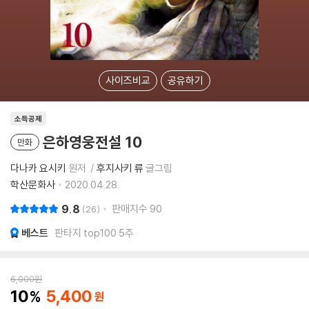
사이즈비교
공유하기
소득공제
은하영웅전설 10
만화
다나카 요시키
원저
후지사키 류
글그림
학산문화사
2020.04.28.
9.8
판매지수
90
26
베스트
판타지 top100 5주
6,000
원
10
5,400