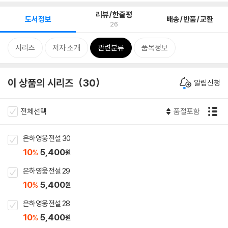
리뷰/한줄평
도서정보
배송/반품/교환
26
시리즈
저자 소개
관련분류
품목정보
이 상품의 시리즈
30
알림신청
전체선택
품절포함
은하영웅전설 30
10
5,400
%
원
은하영웅전설 29
10
5,400
%
원
은하영웅전설 28
10
5,400
%
원