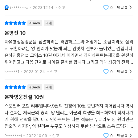
다음 주 월요일에 도착할 예정이다. 나의 문화 라이프가 풍성해진다는 것
i*******a
2023.12.14.
신고
0
댓글
0
을 느낀다. 어
eBook
구매
은영전 10
자유항성동맹군을 섬멸하려는 라인하르트와,어떻게든 조금이라도 살려
서 귀환하려는 양 웬리가 맞붙게 되는 암릿처 전투가 들어있는 권입니다.
은하영웅전설 코믹스 10권.여기서 이기면서 라인하르트는제국을 완전히
휘어잡고그 다음 단계로 나아갈 준비를 합니다.그리고 역대 최강의 전력을
바보같이 소모한 동맹은제국의 내란에서 아득을 취하지 못하고오히려 이
k*****1
2023.01.24.
신고
0
댓글
0
용당해 지리멸렬해지면서
eBook
구매
은하영웅전설 10권
스포일러 포함 리뷰입니다.9권의 전쟁이 10권 중반까지 이어집니다.역시
나 결과는 제국군의 승리. 양 웬리는 아군의 희생을 최소화하며 빠져나가
기 위해 전략을 짭니다.라인하르트는 다른 적들은 두더라도 양 웬리만은
잡으려 하지만, 양 웬리는 누구도 예상하지 못한 방법으로 쏘옥 도망가 버
리고, 라인하르트는 분개해 합니다. 어쨌든 암리처에서 대승 후 수도성 오
f*******i
2022.10.09.
신고
0
댓글
0