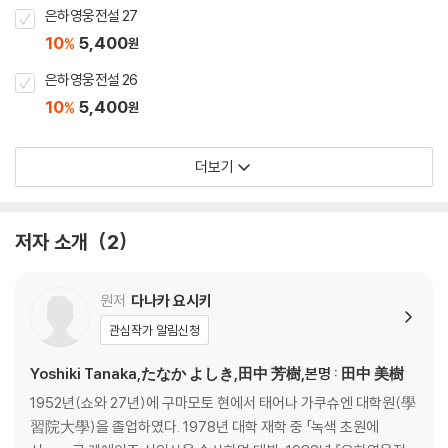
은하영웅전설 27
10
5,400
%
원
은하영웅전설 26
10
5,400
%
원
더보기
저자 소개
2
원저
다나카 요시키
관심작가 알림신청
Yoshiki Tanaka,たなか よしき,田中 芳樹,본명 : 田中 美樹
1952년(쇼와 27년)에 구마모토 현에서 태어나 가쿠슈엔 대학원(學
習院大學)을 졸업하였다. 1978년 대학 재학 중 「녹색 초원에