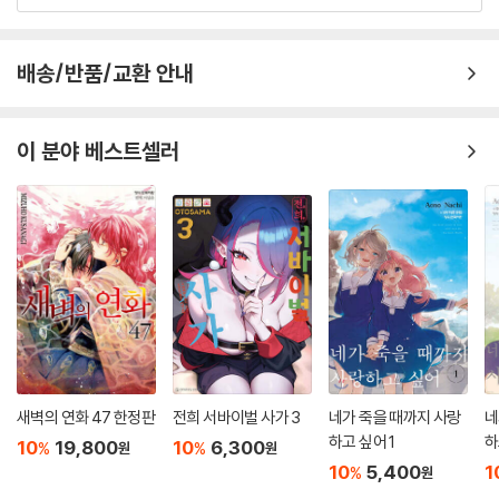
배송/반품/교환 안내
이 분야 베스트셀러
새벽의 연화 47 한정판
전희 서바이벌 사가 3
네가 죽을 때까지 사랑
네
하고 싶어 1
하
10
19,800
10
6,300
%
%
원
원
10
5,400
1
%
원