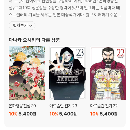
서……」로 겐에이죠 신인상을 수상하며 데뷔, 1988년 『은하영웅전
설』로 제19회 성운상을 수상한 경력이 있으며 발표하는 작품마다 베
스트셀러의 기록을 세우는 일본 대중작가이다. 짧고 이해하기 쉬운
간결한 문체와 상호연관관계가 전혀 흐트러지지 않는 짜임새있는 일
펼쳐보기
관된 구조로 스토리의 호흡을 매끄럽게 이어간다는 평을 받고 있다.
『은하영웅전설』외에 『창룡전』『아루스란 전기』 등을 썼으며, 이 세 작
다나카 요시키
의 다른 상품
품은 모두 애니메이션으로 제작되었다. 특히 일본에서만 950
은하영웅전설 30
아르슬란 전기 23
아르슬란 전기 22
10
5,400
10
5,400
10
5,400
%
%
%
원
원
원