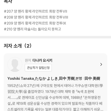
목차
#207 양 웬리 황제 라인하르트 회랑 전투Ⅶ
#208 양 웬리 황제 라인하르트 회랑 전투Ⅷ
#209 양 웬리 황제 라인하르트 회랑 전투Ⅸ
#210 양 웬리 마술사는 돌아오지 못하고
저자 소개
2
원저
다나카 요시키
관심작가 알림신청
Yoshiki Tanaka,たなか よしき,田中 芳樹,본명 : 田中 美樹
1952년(쇼와 27년)에 구마모토 현에서 태어나 가쿠슈엔 대학원(學
習院大學)을 졸업하였다. 1978년 대학 재학 중 「녹색 초원에
서……」로 겐에이죠 신인상을 수상하며 데뷔, 1988년 『은하영웅전
설』로 제19회 성운상을 수상한 경력이 있으며 발표하는 작품마다 베
스트셀러의 기록을 세우는 일본 대중작가이다. 짧고 이해하기 쉬운