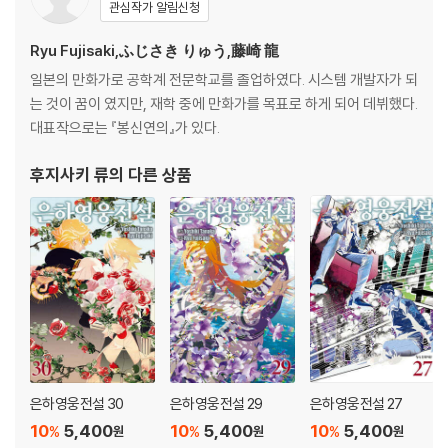
관심작가 알림신청
Ryu Fujisaki,ふじさき りゅう,藤崎 龍
일본의 만화가로 공학계 전문학교를 졸업하였다. 시스템 개발자가 되
는 것이 꿈이 였지만, 재학 중에 만화가를 목표로 하게 되어 데뷔했다.
대표작으로는 『봉신연의』가 있다.
후지사키 류
의 다른 상품
은하영웅전설 30
은하영웅전설 29
은하영웅전설 27
10
5,400
10
5,400
10
5,400
%
%
%
원
원
원