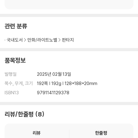
관련 분류
국내도서
만화/라이트노벨
판타지
품목정보
발행일
2025년 02월 13일
쪽수, 무게, 크기
192쪽 | 192g | 128*188*20mm
ISBN13
9791141129378
리뷰/한줄평
8
리뷰
한줄평