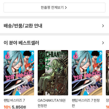
한줄평 전체보기
배송/반품/교환 안내
이 분야 베스트셀러
팬텀 버스터즈 7
GACHIAKUTA 18권
팬텀 버스터즈 7 한정
장
한정판
판
10
5,850
1
%
원