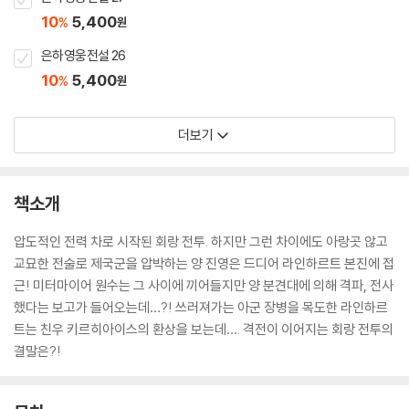
10
5,400
%
원
은하영웅전설 26
10
5,400
%
원
더보기
책소개
압도적인 전력 차로 시작된 회랑 전투. 하지만 그런 차이에도 아랑곳 않고
교묘한 전술로 제국군을 압박하는 양 진영은 드디어 라인하르트 본진에 접
근! 미터마이어 원수는 그 사이에 끼어들지만 양 분견대에 의해 격파, 전사
했다는 보고가 들어오는데…?! 쓰러져가는 아군 장병을 목도한 라인하르
트는 친우 키르히아이스의 환상을 보는데…. 격전이 이어지는 회랑 전투의
결말은?!