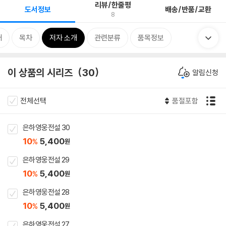
리뷰/한줄평
도서정보
배송/반품/교환
8
개
목차
저자 소개
관련분류
품목정보
이 상품의 시리즈
30
알림신청
전체선택
품절포함
은하영웅전설 30
10
5,400
%
원
은하영웅전설 29
10
5,400
%
원
은하영웅전설 28
10
5,400
%
원
은하영웅전설 27