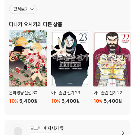
간결한 문체와 상호연관관계가 전혀 흐트러지지 않는 짜임새있는 일
펼쳐보기
관된 구조로 스토리의 호흡을 매끄럽게 이어간다는 평을 받고 있다.
『은하영웅전설』외에 『창룡전』『아루스란 전기』 등을 썼으며, 이 세 작
다나카 요시키
의 다른 상품
품은 모두 애니메이션으로 제작되었다. 특히 일본에서만 950
은하영웅전설 30
아르슬란 전기 23
아르슬란 전기 22
10
5,400
10
5,400
10
5,400
%
%
%
원
원
원
글그림
후지사키 류