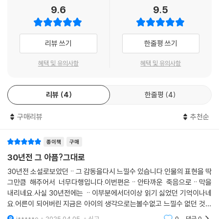
9.6
9.5
리뷰 쓰기
한줄평 쓰기
혜택 및 유의사항
혜택 및 유의사항
리뷰
4
한줄평
4
구매리뷰
추천순
종이책
구매
30년전 그 아픔?그대로
30년전 소설로보았던ᆢ그 감동을다시 느낄수 있습니다.인물의 표현을 딱
그만큼 해주어서 너무다행입니다.이번편은ᆢ안타까운 죽음으로ᆢ막을
내리네요.사실 30년전에는 ᆢ이부분에서더이상 읽기 싫었던 기억이나네
요.어른이 되어버린 지금은 아이의 생각으로는볼수없고 느낄수 없던 것들
을 소중하게 남겨두려고 합니다.단행본 발매가 너무~~~늦는다는 것 빼
j*****e
2025.04.05.
신고
0
댓글
0