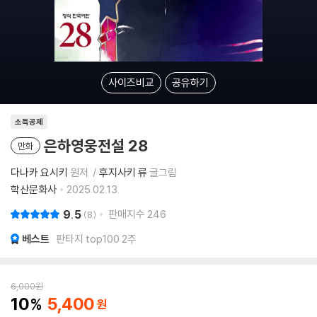
사이즈비교
공유하기
소득공제
은하영웅전설 28
만화
다나카 요시키
원저
후지사키 류
글그림
학산문화사
2025.02.13.
9.5
판매지수
246
8
베스트
판타지 top100 2주
6,000
원
10
5,400