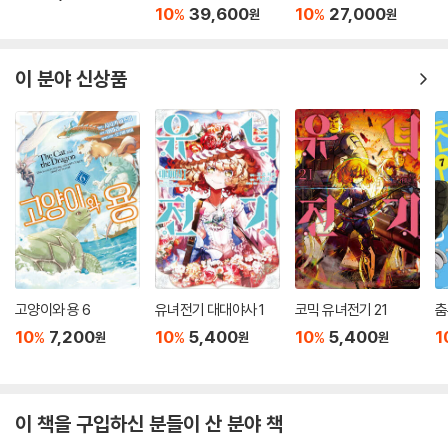
10
39,600
10
27,000
%
%
원
원
이 분야 신상품
고양이와 용 6
유녀전기 대대야사 1
코믹 유녀전기 21
춤
10
7,200
10
5,400
10
5,400
1
%
%
%
원
원
원
이 책을 구입하신 분들이 산 분야 책