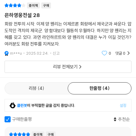
종이책
구매
은하영웅전설 28
회랑 전투의 시작. 이제 양 웬리는 이제르론 회랑에서 제국군과 싸운다. 압
도적인 격차의 제국군. 양 함대보다 월등히 우월하다. 하지만 양 웬리는 지
혜를 갖고 있다. 과연 라인하르트와 양 웬리의 대결은 누가 이길 것인가?
여러분도 회랑 전투를 지켜보자.
m***u
2025.02.24.
신고
0
댓글
0
리뷰 전체보기
리뷰
4
한줄평
4
클린봇
이 부적절한 글을 감지 중입니다.
설정
구매한줄평
추천순
종이책
구매