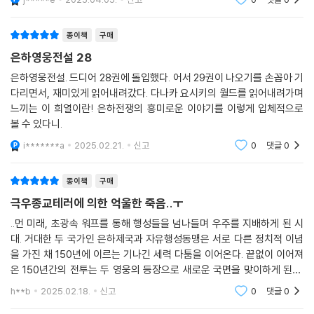
고는최고입니다~!!제발 빨리요~
종이책
구매
은하영웅전설 28
은하영웅전설. 드디어 28권에 돌입했다. 어서 29권이 나오기를 손꼽아 기
다리면서, 재미있게 읽어내려갔다. 다나카 요시키의 월드를 읽어내려가며
느끼는 이 희열이란! 은하전쟁의 흥미로운 이야기를 이렇게 입체적으로
볼 수 있다니.
i*******a
2025.02.21.
신고
0
댓글
0
종이책
구매
극우종교테러에 의한 억울한 죽음..ㅜ
..먼 미래, 초광속 워프를 통해 행성들을 넘나들며 우주를 지배하게 된 시
대. 거대한 두 국가인 은하제국과 자유행성동맹은 서로 다른 정치적 이념
을 가진 채 150년에 이르는 기나긴 세력 다툼을 이어온다. 끝없이 이어져
온 150년간의 전투는 두 영웅의 등장으로 새로운 국면을 맞이하게 된다.
은하제국의 라인하르트 폰 로엔그람과 자유행성동맹의 양 웬리. 두 영웅이
h**b
2025.02.18.
신고
0
댓글
0
지휘하는 은하제