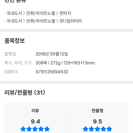
국내도서
만화/라이트노벨
판타지
국내도서
만화/라이트노벨
SF/밀리터리
품목정보
발행일
2018년 09월 12일
쪽수, 무게, 크기
208쪽 | 272g | 129*183*13mm
ISBN13
9791125694632
리뷰/한줄평
31
리뷰
한줄평
9.4
9.5