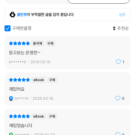
클린봇
이 부적절한 글을 감지 중입니다.
설정
구매한줄평
추천순
종이책
구매
믿고보는 은영전~
k******0
2019.02.10.
1
eBook
구매
재밌어요
m****h
2026.02.16.
0
eBook
구매
재밌었습니다
g*****k
2025.02.22.
0