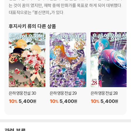
는 것이 꿈이 였지만, 재학 중에 만화가를 목표로 하게 되어 데뷔했다.
대표작으로는 『봉신연의』가 있다.
후지사키 류
의 다른 상품
은하영웅전설 30
은하영웅전설 29
은하영웅전설 28
10
5,400
10
5,400
10
5,400
%
%
%
원
원
원
관련 분류