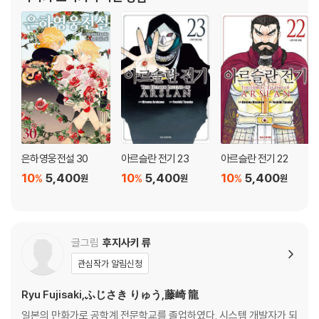
품은 모두 애니메이션으로 제작되었다. 특히 일본에서만 950
은하영웅전설 30
아르슬란 전기 23
아르슬란 전기 22
10
5,400
10
5,400
10
5,400
%
%
%
원
원
원
글그림
후지사키 류
관심작가 알림신청
Ryu Fujisaki,ふじさき りゅう,藤崎 龍
일본의 만화가로 공학계 전문학교를 졸업하였다. 시스템 개발자가 되