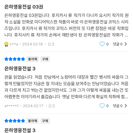
은하영웅전설 03권
은하영웅전설 03권입니다. 후지카시 류 작가가 다나카 요시키 작가의 원
작 소설을 만화로 미디어믹스한 작품이 바로 이 은하영웅전설 코믹스 시리
즈입니다. 후지카시 류 작가의 코믹스 버전의 또 다른 장점은 바로 작화입
니다. 후지사키 류 작가의 손에서 재탄생이 된 은하영웅전설은 작화가 정
말 화려하고 훌륭합니다. 원작과는 다른 설정과 내용이 꽤 있기 때문에 원
c**a
2024.02.18.
신고
0
댓글
0
작에 대한 고증이
종이책
구매
은하영웅전설 3
권을 읽었습니다. 처음 만남에서 노랑머리 대장과 빨간 병사의 싸움이 그
렇게 만들었지만 지금은 잘 지내는 모습을 보여주는 만남이었습니다. 처음
과 다르게 치고 박는건 없었지만서도 그와 그가 이렇게 싸움을 내는건 또
어렴풋한 이야기라서 즐겁습니다. 옛날 만화와 다르게 확실히 작화에 힘이
실려있고 보는 재미가 있습니다. 이게 어느정도 이야기도 잘 흐름이 진행
a*****1
2024.02.17.
신고
0
댓글
0
되어지게 만들었
종이책
구매
은하영웅전설 3