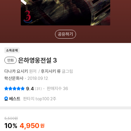
공유하기
소득공제
은하영웅전설 3
만화
다나카 요시키
원저
후지사키 류
글그림
학산문화사
2018.09.12.
9.4
판매지수
36
31
베스트
판타지 top100 2주
5,500
원
10
4,950