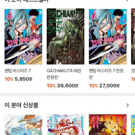
팬텀 버스터즈 7
GACHIAKUTA 18권
팬텀 버스터즈 7 한정
장
한정판
판
10
5,850
1
%
원
10
39,600
10
27,000
%
%
원
원
이 분야 신상품