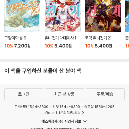
고양이와 용 6
유녀전기 대대야사 1
코믹 유녀전기 21
춤
10
7,200
10
5,400
10
5,400
1
%
%
%
원
원
원
이 책을 구입하신 분들이 산 분야 책
로그인
최근 본 상품
주문/배송
고객센터 1544-3800
티켓 1544-6399
중고샵 1566-4295
eBook 1:1문의/채팅상담
예스이십사(주) 사업자 정보