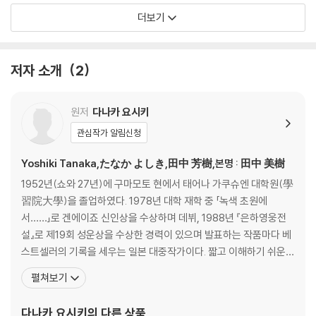
더보기
저자 소개
2
원저
다나카 요시키
관심작가 알림신청
Yoshiki Tanaka,たなか よしき,田中 芳樹,본명 : 田中 美樹
1952년(쇼와 27년)에 구마모토 현에서 태어나 가쿠슈엔 대학원(學
習院大學)을 졸업하였다. 1978년 대학 재학 중 「녹색 초원에
서……」로 겐에이죠 신인상을 수상하며 데뷔, 1988년 『은하영웅전
설』로 제19회 성운상을 수상한 경력이 있으며 발표하는 작품마다 베
스트셀러의 기록을 세우는 일본 대중작가이다. 짧고 이해하기 쉬운
간결한 문체와 상호연관관계가 전혀 흐트러지지 않는 짜임새있는 일
펼쳐보기
관된 구조로 스토리의 호흡을 매끄럽게 이어간다는 평을 받고 있다.
『은하영웅전설』외에 『창룡전』『아루스란 전기』 등을 썼으며, 이 세 작
다나카 요시키
의 다른 상품