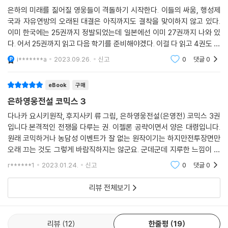
은하의 미래를 짊어질 영웅들이 격돌하기 시작한다. 이들의 싸움, 행성제
국과 자유연방의 오래된 대결은 아직까지도 결착을 맞이하지 않고 있다.
이미 한국에는 25권까지 정발되었는데 일본에선 이미 27권까지 나와 있
다. 어서 25권까지 읽고 다음 학기를 준비해야겠다. 이걸 다 읽고 4권도 읽
고 운동도 하고 이제 다가올 추석을 준비해야 겠다. 추석. 가을의 전설. 가
i*******a
2023.09.26.
신고
0
댓글
0
을의 향연을 맡으며
eBook
구매
은하영웅전설 코믹스 3
다나카 요시키원작, 후지사키 류 그림, 은하영웅전설(은영전) 코믹스 3권
입니다.본격적인 전쟁을 다루는 권. 이젤론 공략이면서 양은 대령입니다.
원래 코믹하거나 농담성 이벤트가 잘 없는 원작이기는 하지만전투장면만
오래 끄는 것도 그렇게 바람직하지는 않군요. 군데군데 지루한 느낌이 듭
니다.하지만 그런 인상을 받을 정도로 꽤 자세하게 설명해주고 있어요. 그
r******1
2023.01.24.
신고
0
댓글
0
부분이 마음에 들
리뷰 전체보기
리뷰
12
한줄평
19