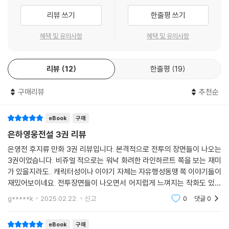
리뷰 쓰기
한줄평 쓰기
혜택 및 유의사항
혜택 및 유의사항
리뷰
12
한줄평
19
구매리뷰
추천순
eBook
구매
은하영웅전설 3권 리뷰
은영전 후지류 만화 3권 리뷰입니다. 본격적으로 전투의 장면들이 나오는
3권이었습니다. 비쥬얼 적으로는 워낙 화려한 라인하르트 쪽을 보는 재미
가 있을지라도.. 캐릭터성이나 이야기 자체는 자유행성동맹 쪽 이야기들이
재밌어보이네요. 전투장면들이 나오면서 어지럽게 느껴지는 작화도 있긴
하지만 재밌게 읽었습니다. 소설은 완독에 실패했지만.. 원작의 느낌에서
g*****k
2025.02.22.
신고
0
댓글
0
많이 새로워졌다
eBook
구매