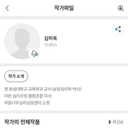
김미옥
작가파일
국내작가
김미옥
국내작가
작가 소개
현 경성대학교 교육학과 교수(상담심리학 박사)
더온 심리코칭 협동조합 이사
마음나무심리상담센터 소장
작가의 전체작품
최신순