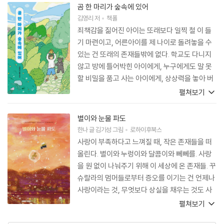
곰 한 마리가 숲속에 있어
김영리
저
책폴
죄책감을 짊어진 아이는 또래보다 일찍 철 이 들
기 마련이고, 어른아이를 제 나이로 돌려놓을 수
있는 건 또래의 존재들밖에 없다. 학교도 다니지
않고 방에 틀어박힌 아이에게, 누구에게도 말 못
할 비밀을 품고 사는 아이에게, 상상력을 놓아 버
린 아이에겐 어른이 아닌 친구가 필요하다. 은호
펼쳐보기
는 작은곰의 버킷 리스트를 이루어 주기 위해 골
몰하느라 자신을 장악하고 있던 감정을 잠시 잊는
별이와 눈물 파도
다. 닫혀 있던 방문을 열고 나와 움직이기 시작한
한나
글
김기성
그림
로하이후북스
다. 작은곰의 도둑질을 돕기 위해 도토리묵을 배
사랑이 부족하다고 느껴질 때, 작은 존재들을 떠
달하고, 쑥떡을 만들어 주기 위해 직접 마당에 나
올린다. 별이와 누렁이와 달콤이와 뻬뻬를. 사랑
가 쑥을 캐고 반죽을 한다. (중략) 나는 은호의 웃
을 원 없이 나눠주기 위해 이 세상에 온 존재들. 꾸
는 얼굴을 쉽게 떠올릴 수 있었다. 작은곰을 귀찮
슈랄라의 멈머들로부터 증오를 이기는 건 언제나
아할 수는 있어도 직은곰의 말썽을 가만두지 못하
사랑이라는 것, 무엇보다 상실을 채우는 것도 사
고 뛰어다니던 은호의 얼굴은 분명 웃고 있을 거
랑이라는 사실을 배운다. 이 슬픈 세상에서 기쁘
펼쳐보기
라고 멋대로 상상했다.
게 우는 방법을 찾아 반갑다.