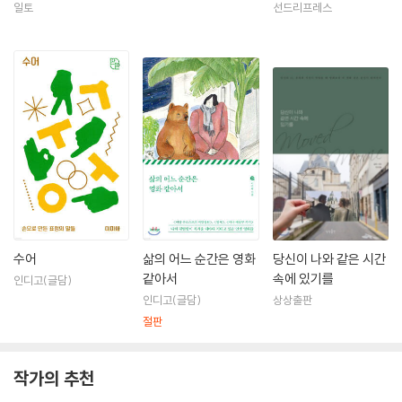
일토
선드리프레스
수어
삶의 어느 순간은 영화
당신이 나와 같은 시간
같아서
속에 있기를
인디고(글담)
인디고(글담)
상상출판
절판
작가의 추천