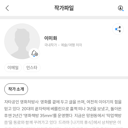
이미화
작가파일
국내작가
예술/여행 저자
이미화
국내작가
예술/여행 저자
이메일
인스타
작가 소개
자타공인 영화처방사. 영화를 곁에 두고 글을 쓰며, 여전히 이야기의 힘을
믿고 있다. 20대의 끝자락에 베를린으로 훌쩍 떠나 3년을 보냈고, 돌아온
후엔 2년간 ‘영화책방 35mm’를 운영했다. 지금은 망원동에서 ‘작업책방
씀’을 동료와 함께 꾸려가고 있다. 드라마 [나기의 휴식]에서 상처받은 이