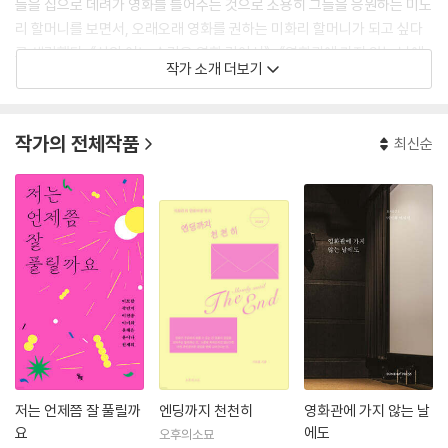
들을 집으로 데려가 영화를 틀어주는 것으로 조용히 그들을 응원하는 미도
리 할머니를 보면서, 오래오래 영화를 권하는 미화리 할머니가 되고 싶다
고 생각했다. 《삶의 어느 순간은 영화 같아서》, 《영화관에 가지 않는 날에
작가 소개 더보기
도》, 《수어》, 《베를린 다이어리》 등을 썼다.
가까운 길도 빙 돌아가거나 길을 찾는 데 꽤 많은 시간과 체력을 낭비할 정
작가의 전체작품
최신순
도로 방향에 약하다. 삶의 방향도 마찬가지. 그럴 때마다 내비게이션이 되
어준 건 영화였다. 회사를 그만둘 때, 베를린으로 떠날 때, 다시 돌아와 책
방 문을 열 때도, 영화는 내게 인생에 여러 갈래가 있다고 알려주었다. 물론
그 길엔 아스팔트 대신 자갈밭이 깔려있는 경우가 많았지만. 그럼에도 계
속 걸어갈 수 있었던 건 나처럼 평범하고 지질한, 영화 속 등장인물들 덕분
이었다.
베를린에서 보낸 시간을 담은 에세이 『베를린 다이어리』와 유럽을 배경으
로 한 영화의 촬영지를 기록한 영화 여행 에세이 『당신이 나와 같은 시간
속에 있기를』을 썼다. 현재 영화와 책을 잇는 영화책방35mm를 운영하
며, 삶의 방향을 제시하는 영화들을 소개하고 있다.
저는 언제쯤 잘 풀릴까
엔딩까지 천천히
영화관에 가지 않는 날
요
에도
오후의소묘