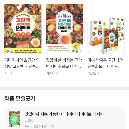
백 저탄수화물 다이어
일화이다. 어머니는 중년 다이어트에 성공해 혈압과 혈당이 정상으로 돌아
트 레시피
왔고 당뇨 위험군에서도 벗어났다. 이외에도 수많은 독자가 다이어트 성공
사례를 연이어 증명한 이후부터는 ‘다이어트 요리 전문가’의 길을 걷고 있
다.
다이어트 쿠킹클래스 강사로 활동할 당시에는 클래스가 열리면 수십 초 만
에 마감되는 행복을 맛보기도 했다. 현재는 수십만 팔로워와 소통하는 ‘현
실 다이어터이자 유지어터’로, 실용적인 다이어트 노하우와 어디서도 보지
못한 참신한 다이어트 레시피를 SNS에 공유하고 있다. ‘같이해서 더 가치
디디미니의 초간단 인
맛있게 살 빠지는 고단
미니 박지우 고단백 저
있는’ 지속 가능하고 건강한 디디미니 다이어트는 여전히 현재 진행형이
생맛 고단백 저탄수화
백 저탄수화물 다이어
탄수화물 다이어트 레
물 다이어트 레시피
트 레시피
시피 3종 세트
다.
빅피시
비에이블
YES24
작품 밑줄긋기
맛있어서 지속 가능한 디디미니 다이어트 레시피
빅피시
봄*
2024.04.16.