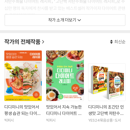
저탄수화물 다이어트 레시피』 『고단백 저탄수화물 다이어트 레시피』로 수
십만 명의 독자에게 찬사를 받고 있는 베스트셀러 작가이자 다이어트 콘텐
츠 크리에이터이다.
작가 소개 더보기
통통 유전자로 태어나 평생 온갖 다이어트를 시도했다. 실패와 요요를 숱
하게 반복한 후 건강을 잃고 나서야 고단백 저탄수화물 식단이야말로 요요
작가의 전체작품
최신순
없이 지속 가능한 감량의 최선임을 깨달았다. 이를 계기로 자신만의 다이
어트 공식을 세우고자 결심했다. 단백질을 늘리고 좋은 탄수화물만을 챙긴
식단을 구성했으며, 쉽고 간단한 다이어트 요리를 개발해 직접 만들어 먹
었다.
결과는 대성공! 처음엔 뱃살이 들어가고 몸이 가벼워지더니 식단을 챙겨
먹을수록 얼굴은 물론이고 몸의 선이 살아났다. 그리고 마침내 생애 최저
몸무게에 도달해 지금껏 본 적 없던 뼈대를 발견하며 인생 몸매를 만나게
됐다. 특히 굶지 않고 맛있게 먹어가며 감량했더니 요요가 없었고 스트레
스 또한 적었다. 무엇보다 살이 덜 찌는 체질로 변했으며 몸이 건강해졌다.
디디미니의 맛있어서
맛있어서 지속 가능한
디디미니의 초간단 인
자존감이 높아진 것 또한 다이어트 성공 이후의 큰 변화이다.
평생 습관 되는 다이어
디디미니 다이어트 레
생맛 고단백 저탄수화
트 레시피
시피
물 다이어트 레시피 +
빅피시
빅피시
YES24묶음상품-도서
맛있게 살 빠지는 고단
디디미니 식단으로 저자의 어머니 또한 17kg을 감량한 것은 이미 유명한