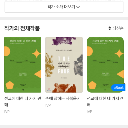
을 가르치며 대학원장을 지냈으며, 현재는 버밍햄에 위치한 테오폴리스인
작가 소개 더보기
스티튜트(Theopolis Institute)의 학장을 맡고 있다.
『새로운 관점의 구약성경 읽기』, 『하나님 나라와 능력』(이상 CLC), 『주린
자는 복이 있나니』, 『새로운 질서가 오다』(이상 SFC), 『Wise Words』
작가의 전체작품
최신순
(세움북스), Defending Constantine, Traces of the Trinity, Deep
Exegesis 등을 썼으며 전기 Jane Austen, Fyodor Dostoevsky를
포함해 폭넓고 활발한 저술 활동을 이어 가고 있다.
선교에 대한 네 가지 견
손에 잡히는 사복음서
선교에 대한 네 가지 견
해
해
IVP
IVP
IVP