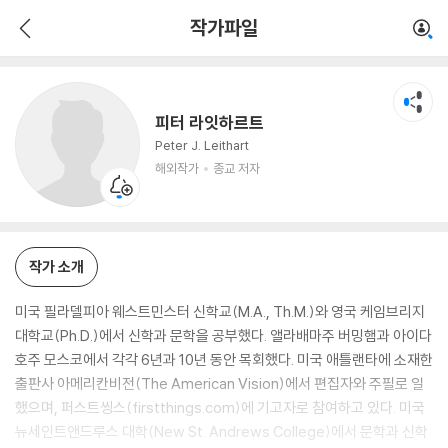
피터 라잇하르트
작가파일
해외작가
종교 저자
피터 라잇하르트
Peter J. Leithart
해외작가
종교 저자
작가 소개
미국 필라델피아 웨스트민스터 신학교(M.A., Th.M.)와 영국 케임브리지
대학교(Ph.D.)에서 신학과 문학을 공부했다. 앨라배마주 버밍햄과 아이다
호주 모스코에서 각각 6년과 10년 동안 목회했다. 미국 애틀랜타에 소재한
출판사 아메리칸비전(The American Vision)에서 편집자와 주필로 일
했으며, 퍼스트씽스(firstthings.com)에 기고자로 참여하고 있다. 미국
뉴세인트앤드루스 대학(New St. Andrews College)에서 문학과 신학