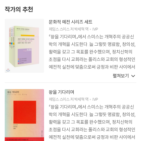
작가의 추천
문화적 예전 시리즈 세트
제임스 스미스
저
박세혁
역
IVP
『왕을 기다리며』에서 스미스는 개혁주의 공공신
학의 개혁을 시도한다. 늘 그렇듯 명료함, 창의성,
활력을 갖고 그 목표를 완수했으며, 정치신학의
초점을 다시 교회라는 폴리스와 교회의 형성적인
예전적 실천에 맞춤으로써 긍정과 비판 사이에서
절묘하게 균형을 유지했다. 『왕을 기다리며』는 스
펼쳐보기
미스의 문화적 예전 교향곡의 만족스러운 마지막
악장이며 정치신학의 더 광범위한 논의에 중요한
왕을 기다리며
기여를 하는 책이다.
제임스 스미스
저
박세혁
역
IVP
『왕을 기다리며』에서 스미스는 개혁주의 공공신
학의 개혁을 시도한다. 늘 그렇듯 명료함, 창의성,
활력을 갖고 그 목표를 완수했으며, 정치신학의
초점을 다시 교회라는 폴리스와 교회의 형성적인
예전적 실천에 맞춤으로써 긍정과 비판 사이에서