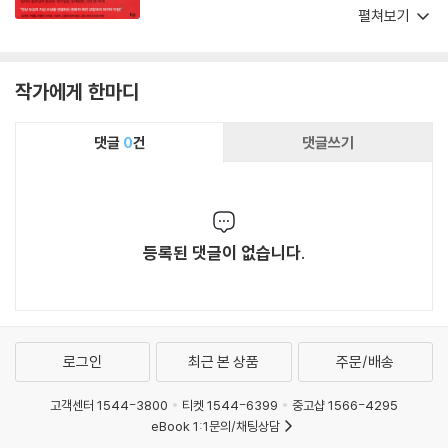
절묘하게 균형을 유지했다. 『왕을 기다리며』는 스
펼쳐보기
미스의 문화적 예전 교향곡의 만족스러운 마지막
악장이며 정치신학의 더 광범위한 논의에 중요한
기여를 하는 책이다.
작가에게 한마디
댓글
0
건
댓글쓰기
등록된 댓글이 없습니다.
로그인
최근 본 상품
주문/배송
고객센터 1544-3800
티켓 1544-6399
중고샵 1566-4295
eBook 1:1문의/채팅상담