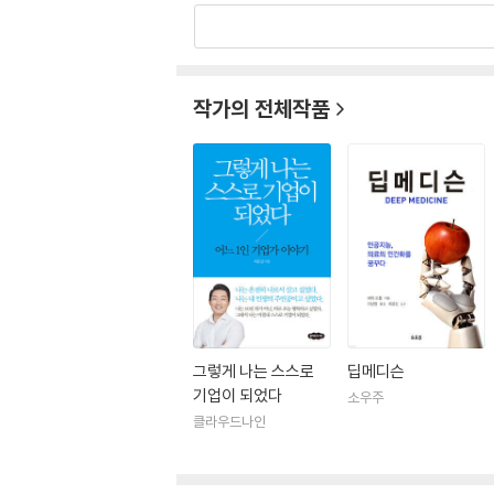
국내 최초로 디지털 헬스케어를 본격적으로 연구하
러레이터 ‘디지털 헬스케어 파트너스(DHP)’의 
이처』의 디지털 헬스케어 부문 자매지인 『npj
작가의 전체작품
이기도 하다.
뷰노, 쓰리빌리언, 서지컬마인드, 닥터다이어리
혁신을 만들어내기 위해 노력하고 있다. 국내 최
한 바 있다. 저서로 『헬스케어 이노베이션: 이미 
다.
그렇게 나는 스스로
딥메디슨
기업이 되었다
소우주
클라우드나인