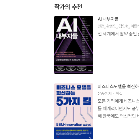
작가의 추천
AI 내부자들
안건
,
황민영
,
김영현
,
이활
전 세계에서 활약 중인
비즈니스모델을 혁신하
은종성
저
책길
모든 기업에게 비즈니스
를 체계적이면서도 풍부
해 한국에도 혁신적인 