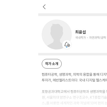
최윤섭
국내작가
자연과학/공학 저자
최윤섭
국내작가
자연과학/공학
작가 소개
컴퓨터공학, 생명과학, 의학의 융합을 통해 디지
투자가, 에반젤리스트이다. 국내 디지털 헬스케어 
포항공과대학교에서 컴퓨터공학과 생명과학을 복
원, 서울의대 암연구소 연구조교수, KT종합기
스』를 비롯한 세계적인 과학 저널에 10여 편의 