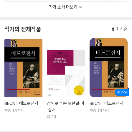
을 저술했다. 모이세스 실바와 함께 쓴 『70인역으로의 초대』를 비롯하여
작가 소개 더보기
신약 성경 헬라어의 이해에 지대한 공헌을 하였다. 그녀는 남편과 함께 일
리노이주 워런빌에 있는 EPC(복음장로교단)소속 임마누엘 장로교회를
평신도로 섬기고 있다.
작가의 전체작품
최신순
BECNT 베드로전서
강해로 푸는 요한일·이
BECNT 베드로전서
·삼서
부흥과개혁사
부흥과개혁사
디모데