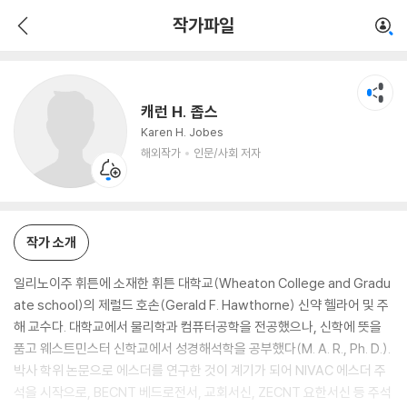
캐런 H. 좁스
작가파일
해외작가
인문/사회 저자
캐런 H. 좁스
Karen H. Jobes
해외작가
인문/사회 저자
작가 소개
일리노이주 휘튼에 소재한 휘튼 대학교(Wheaton College and Gradu
ate school)의 제럴드 호손(Gerald F. Hawthorne) 신약 헬라어 및 주
해 교수다. 대학교에서 물리학과 컴퓨터공학을 전공했으나, 신학에 뜻을
품고 웨스트민스터 신학교에서 성경해석학을 공부했다(M. A. R., Ph. D.).
박사 학위 논문으로 에스더를 연구한 것이 계기가 되어 NIVAC 에스더 주
석을 시작으로, BECNT 베드로전서, 교회서신, ZECNT 요한서신 등 주석