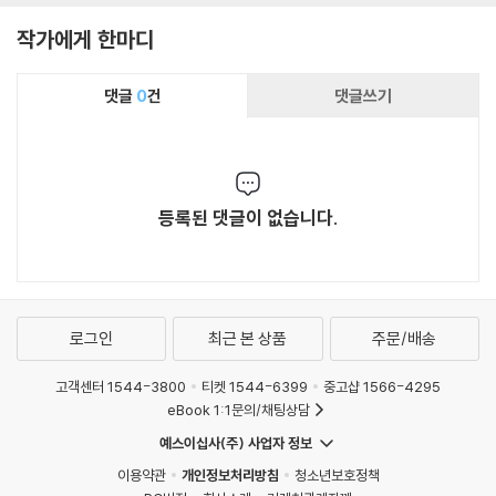
작가에게 한마디
댓글
0
건
댓글쓰기
등록된 댓글이 없습니다.
로그인
최근 본 상품
주문/배송
고객센터 1544-3800
티켓 1544-6399
중고샵 1566-4295
eBook 1:1문의/채팅상담
예스이십사(주) 사업자 정보
이용약관
개인정보처리방침
청소년보호정책