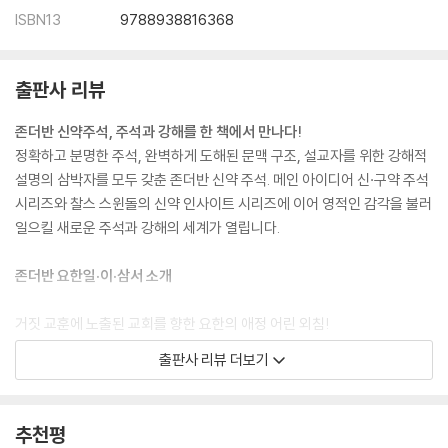
ISBN13
9788938816368
출판사 리뷰
존더반 신약주석, 주석과 강해를 한 책에서 만나다!
정확하고 분명한 주석, 완벽하게 도해된 문맥 구조, 설교자를 위한 강해적
설명의 삼박자를 모두 갖춘 존더반 신약 주석. 메인 아이디어 신·구약 주석
시리즈와 찰스 스윈돌의 신약 인사이트 시리즈에 이어 영적인 감각을 불러
일으킬 새로운 주석과 강해의 세계가 열립니다.
존더반 요한일·이·삼서 소개
거짓 교훈에 노출된 교회를 향한 요한의 애정 어린 외침!
상대주의가 만연한 시대를 살아가는 교회가 귀 기울여야 할 시의적절한 신
출판사 리뷰 더보기
학, 요한 서신!
예수님에 관한 진리를 선언할 권위는 어디에 있는가?
추천평
하나님을 진정으로 안다는 것은 무엇인가?