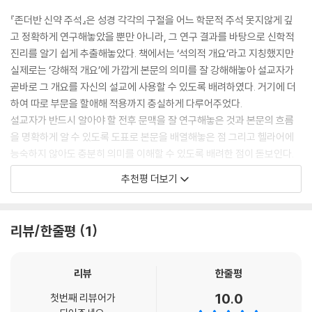
인간은 하나님을 향한 사랑을 어떻게 보일 수 있는가?
『존더반 신약 주석』은 성경 각각의 구절을 어느 학문적 주석 못지않게 깊
사랑은 마음속의 감정일 뿐인가?
고 정확하게 연구해놓았을 뿐만 아니라, 그 연구 결과를 바탕으로 신학적
사랑은 진리보다 앞서는가?
진리를 알기 쉽게 추출해놓았다. 책에서는 ‘석의적 개요’라고 지칭했지만
죄와 속죄의 복음 앞에서 신자는 어떻게 반응해야 하는가?
실제로는 ‘강해적 개요’에 가깝게 본문의 의미를 잘 강해해놓아 설교자가
곧바로 그 개요를 자신의 설교에 사용할 수 있도록 배려하였다. 거기에 더
경건한 사람은 자기가 좋아하는 대로 신을 상상하지 않고 오직 유일하신
하여 따로 부문을 할애해 적용까지 충실하게 다루어주었다.
참 하나님을 성찰한다. 그리고 자기가 좋아하는 것을 아무것이나 하나님께
설교자가 반드시 알아야 할 전후 문맥을 잘 연구해놓은 것과 본문의 흐름
갖다 붙이지 않고, 하나님이 자신을 나타내시는 대로 만족한다. -칼뱅
을 명확하게 알 수 있도록 도표로 본문을 배열해놓은 점 그리고 헬라어에
능숙하지 않아도 충분히 의미를 이해할 수 있도록 배려한 점이 돋보인다.
캐런 좁스는 이 책에서 요한 서신에 제기된 문제들을 심도 있게 다루기를
만일 어느 설교자가 현존하는 우리말 주석 가운데 오직 한 권만 구입해야
추천평 더보기
원하는 목사,?신학생, 평신도들이 학문적인 연구를 할 수 있는 다리를 놓
한다면 나는 이 주석 시리즈가 될 것이라 확신한다. 신약을 깊고 올바르게
는다. 저자는 요한 서신을 요한복음이 포함된 요한 문헌의 일부로 보지만,
설교하려는 모든 설교자에게 이 시리즈를 추천한다. 설교자라면 반드시 서
요한복음을 정교하게 편집한 역사가 요한 서신에 영향을 미쳤다고 보는 관
재에 비치하고 두고두고 보아야 할 주석이다.
리뷰/한줄평
1
점은 거부한다.?오늘날은 하나님에 관한 진리에 대해 다양한 목소리를 내
- 박정근 (부산 영안침례교회 담임목사)
는 종교적 다원주의가 주류를 이루는 시대다. 저자는 이러한 흐름 속에서
크게 강조해야 할 문제, 즉 예수님의 참된 중요성을 해석할 권위가 누구에
리뷰
한줄평
나는 사람들과 나의 서가를 공유하는 것을 마다하지 않는다. 어떤 책이든
게 있는지에 관한 문제라는 포괄적인 맥락 안에서 요한 서신의 세 가지 주
좋으니 다 꺼내 읽으라고 초대한다. 그럼에도 주석서만큼은 입장을 허용하
10.0
요 주제를 다룬다.
첫번째 리뷰어가
지 않는다. 그만큼 설교자에게 주석서는 중요하다. 그럼에도 주석서를 탐