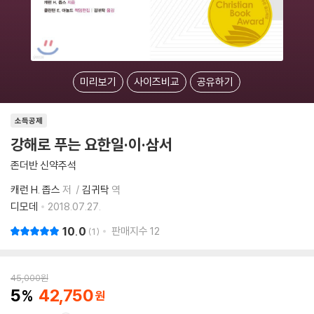
미리보기
사이즈비교
공유하기
소득공제
강해로 푸는 요한일·이·삼서
존더반 신약주석
캐런 H. 좁스
저
김귀탁
역
디모데
2018.07.27.
10.0
판매지수
12
1
45,000
원
5
42,750