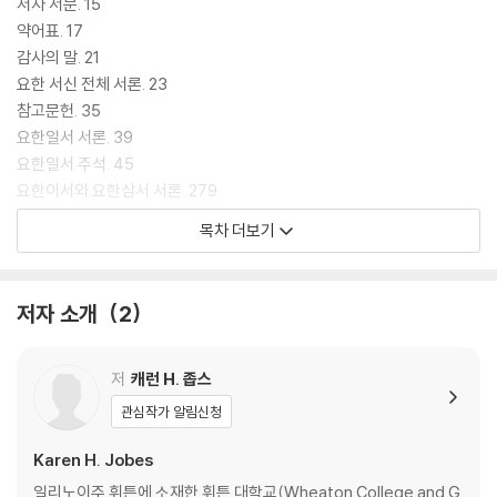
저자 서문. 15
약어표. 17
감사의 말. 21
요한 서신 전체 서론. 23
참고문헌. 35
요한일서 서론. 39
요한일서 주석. 45
요한이서와 요한삼서 서론. 279
요한이서 주석. 285
목차 더보기
요한삼서 서론. 317
요한삼서 주석. 321
요한 서신의 신학. 381
저자 소개
2
성구 찾아보기. 389
저
캐런 H. 좁스
관심작가 알림신청
Karen H. Jobes
일리노이주 휘튼에 소재한 휘튼 대학교(Wheaton College and G