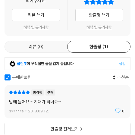
되어주세요.
구하며 말씀을 바르게 전하기 위해 노력하는 것보다 더욱 중요하게 생각하
존더반 신약주석 시리즈 전체 소개
는 것이 있는데, 그것은 바로 하나님의 마음을 앞서지 않도록 머리가 지식
리뷰 쓰기
한줄평 쓰기
으로 가득 차기 전에 멈추는 것이다. 이번에 한국에 소개되는 『존더반 신약
존더반 신약주석은 한 권에 모여 있는 경우가 좀처럼 없는 주석의 특징들
혜택 및 유의사항
혜택 및 유의사항
주석』은 이런 염려에서 놓여날 수 있도록 해주었던 매우 탁월한 책이다.
을 한데 묶어놓았다. 시리즈 각 책은 헬라어 원문에서 본문의 전후문맥과
주석서들은 보통 단어 해석이 탁월하거나, 배경 설명을 중점으로 하거나,
구조를 다루고, 각 저자는 문학적 구조에 기초한 독창적 번역을 제공해준
다양한 해석에 초점이 맞춰져 있는 등 어느 한쪽에 강점이 있기 마련이다.
다. 이 시리즈는 모든 주석 각 부분에서 요점, 석의적 개요, 구절별 주석, 적
리뷰
0
한줄평
1
때문에 준비하는 입장에서는 한 본문을 놓고도 많은 주석서를 참고해야 한
용에서의 신학 등을 제공한다. 학자들은 각 단계에서 정보를 제공하지만
다. 하지만 이 책은 관찰, 해석, 적용 이 세 가지 중 어느 하나도 놓치지 않고
주석을 지배하지는 않는다.
클린봇
이 부적절한 글을 감지 중입니다.
설정
있으며, 특히 적용까지 균형을 잃지 않고 담아놓았다. 무엇보다 찾기 쉽고
깔끔한 편집으로 핵심이 무엇인지 한눈에 파악할 수 있도록 배려했다.
그럼으로써 독자가 성경 저자의 메시지가 전개되는 것에 집중할 수 있도록
구매한줄평
추천순
통찰력 있지만 단순한 심령에 주님의 마음이 더 잘 담길 수 있다고 생각하
해준다. 예리한 통찰과 시기적절한 신학적 적용으로 가득 찬 이 주석은 목
는 이들에게 꼭 필요한 단 한 권의 주석서가 무엇인지 묻는다면, 나는 이 책
사, 교회 지도자, 신학생을 비롯하여 학계에 몸담고 있는 사람들이 스스로
종이책
구매
이라고 생각한다. 최소한, 준비의 시작은 이 책이라고 권하고 싶다.
신약 본문을 이해하기 위해서뿐 아니라, 하나님의 진리에 굶주린 사람들에
맘에 들어요~ 기대가 되네요~
게 말씀을 가르치고 설교하는 데도 유용한 ‘원스톱’(one-stop) 자료가
- 서정인 (한국컴패션 대표)
될 것이다.
s*****s
2018.09.12.
0
『존더반 신약 주석』은 내가 바라온 내 스타일의 주석이다. 보배를 발견한
존더반 신약주석의 특징
나의 가슴이 뛴다. 이 주석이 보배인 이유는 다음과 같다. 첫째, 정확한 그
한줄평 전체보기
림을 보게 해주기 때문이다. 그 본문이 기록된 역사적 배경, 그 본문이 위치