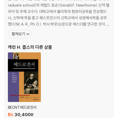
raduate school)의 제럴드 호손(Gerald F. Hawthorne) 신약 헬
라어 및 주해 교수다. 대학교에서 물리학과 컴퓨터공학을 전공했으
나, 신학에 뜻을 품고 웨스트민스터 신학교에서 성경해석학을 공부
했다(M. A. R., Ph. D.). 박사 학위 논문으로 에스더를 연구한 것이 계
기가 되어 NIVAC 에스더 주석을 시작으로, BECNT 베드로전서, 교
펼쳐보기
회서신, ZECNT 요한서신 등 주석을 저술했다. 모이세스 실바와 함
께 쓴 『70인역으로의 초대』를 비롯하여 신약 성경 헬라어의 이해에
캐런 H. 좁스
의 다른 상품
지대한
BECNT 베드로전서
5
30,400
%
원