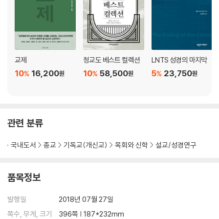
교제
청교도 베스트 컬렉션
LNTS 성경의 마지막
10
16,200
10
58,500
5
23,750
%
%
%
원
원
원
관련 분류
국내도서
종교
기독교(개신교)
목회와 신학
설교/성경연구
품목정보
발행일
2018년 07월 27일
쪽수, 무게, 크기
396쪽 | 187*232mm