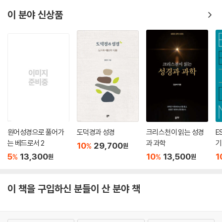
사가 자신의 회중이나 학생들의 필요에 맞게 약간 조정만 하면 한 편의 설
교안이나 교안이 될 개요까지 친절하게 제공해주고 있다.
이 분야 신상품
- 양승헌 (세대로교회 담임, 전 파이디온 대표, 교육학박사)
『존더반 신약 주석』은 하나님이 본문에서 의도하신 뜻을 정확하게 찾아내
청중에게 전달하기 위해 본문을 진지하게 공부하는 이들에게 진정 복음과
같다. 이 시리즈는 주석이 갖추어야 할 모든 요소를 포함하고 있는 탁월한
석의적 주석이다. 철저한 단어 연구, 문법적 세부사항, 역사적, 문화적 배
경, 전후 문맥, 본문 비평적 문제 등의 연구를 통해 본문의 의미를 정확하게
설명하고 있다. 뿐만 아니라 중요한 해석적 쟁점들을 최고의 복음주의 학
자들과 최근의 학문적 연구들을 기초로 하여 균형을 추구하면서 본문이 의
원어성경으로 풀어가
도덕경과 성경
크리스천이 읽는 성경
E
도하는 뜻을 찾기 위해 최대한의 노력을 기울인다.
는 베드로서 2
과 과학
기
10
29,700
%
원
주석의 구조 또한 명료하다. 각 장마다 저자가 사고하는 연결성을 강조하
5
13,300
10
13,500
1
%
%
원
원
는 전후 문맥으로 시작하여 본문의 전체 흐름을 한눈에 볼 수 있는 도해 그
리고 본문의 메인 아이디어(주요 개념), 본문의 사고의 흐름을 볼 수 있는
석의적 개요, 세부적인 본문 설명 그리고 적용에서의 신학으로 장을 마치
이 책을 구입하신 분들이 산 분야 책
는 자연스러운 구조로 지루하지 않게 본문의 내용을 따라가게 한다. 특히
각 장의 마지막 부분에서 다루는 ‘적용에서의 신학’은 현 시대를 살아가는
청중에게 본문의 핵심 메시지를 삶에 실제로 적용할 수 있게 다룸으로써