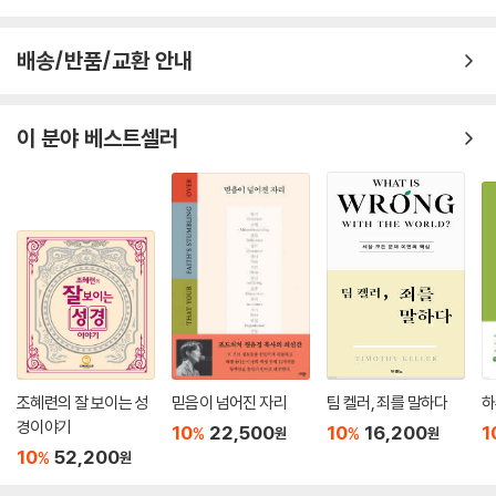
●본문의 전반적 구조를 묘사한다.
한 맥락과 각 단어의 종속관계 등을 면밀하게 살피는 문법적 분석, 성경이
●광범위한 전후문맥 안에서 본문의 역할을 논의한다.
하나님의 말씀이라는 복음주의 신학의 렌즈를 통해 본문이 독자에게 의미
배송/반품/교환 안내
●본문의 큰 개념 혹은 중심 취지를 한두 문장으로 기술한다.
하는 바가 무엇인지를 정확히 드러내준다.
●헬라어 본문에 대한 각 주석가의 번역을 도해로 제시한다.
둘째, 큰 그림을 보게 해주기 때문이다. 본문을 통해 성경 저자가 말하려는
●본문에서 각 절의 관계에 관한 해석적 결정들이 어떻게 이루어졌는지 설
중심 사상을 한두 문장으로 졸여줌으로써 이 본문을 통해 내가 들어야 할
이 분야 베스트셀러
명한다.
성령의 음성을 정확하게 붙들 수 있도록 도와준다.
●비전문가들에게도 쉽고 유용한 헬라어를 사용하여 심도 깊은 주석을 제
셋째, 시각적으로 보여주기 때문이다. 성경은 평평한 지면에 검은 잉크로
시한다.
인쇄되었기 때문에 거기에 사용된 어구의 높낮이나 의미상의 크기가 잘 구
●본문의 신학적 메시지를 요약하고, 그것이 이 시대 교회에 무엇을 말하
분되어 보이지 않는다. 그러나 이 주석은 그것을 입체적으로 시각화해주고
는지 탐구한다.
있다. 각 본문의 ‘번역’ 부분은 헬라어의 문법적 구조에 따라 각 단어나 구
가 어떻게 연결되고 종속되는지를 보여주는 멋진 그림이다. 단어나 문장의
위치를 통해 그리고 주동사 문장을 굵은 폰트로 강조함으로써, 한눈에 보
아도 저자가 말하려는 중심 의도가 강조되고 있다.
넷째, 어떻게 적용해야 할지를 보여주기 때문이다. 성경을 연구하는 이유
는 지적 유희를 위해서가 아니다. 그것은 순종하기 위해서다. 바른 진리를
조혜련의 잘 보이는 성
믿음이 넘어진 자리
팀 켈러, 죄를 말하다
하
알아야 하는 이유는 바른 삶을 살기 위해서다. 이 주석은 양쪽 언덕을 확고
경이야기
10
22,500
10
16,200
1
%
%
원
원
하게 이어주는 다리처럼 우리가 발견한 진리가 어떻게 우리 삶과 연결되는
10
52,200
%
원
지까지 친절하게 연결해주고 있다. 더욱이 설교 구성이 서툰 설교자나 교