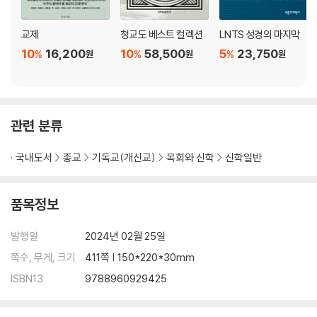
교제
청교도 베스트 컬렉션
LNTS 성경의 마지막
10
16,200
10
58,500
5
23,750
%
%
%
원
원
원
관련 분류
국내도서
종교
기독교(개신교)
목회와 신학
신학일반
품목정보
발행일
2024년 02월 25일
쪽수, 무게, 크기
411쪽 | 150*220*30mm
ISBN13
9788960929425