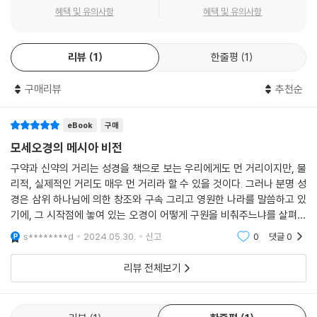
지 판단하는 것은 각 독자의 몫이 될 것이다.
심을 끌고 있다. 첸은 자신의 접근 방식과 관련된 여러 가지 복잡한 해석학
혜택 및 유의사항
혜택 및 유의사항
문제와 씨름하면서도 이러한 본문 상호간 관계가 저자가 오경에 의도한 통
일된 메시아 신학의 존재를 가리킨다고 조심스럽게 주장한다. 예언, 모형
론, 점진적 계시, 반복 문제에 대한 관점을 제시하는 이 책은 성경 해석가가
리뷰
1
한줄평
1
하나님의 말씀을 더욱 일관성 있고 신실하게 읽고, 이해하고, 가르치고, 선
구매리뷰
추천순
포할 수 있기를 바라며 독자에게 많은 것을 고려할 기회를 제공한다.
- 데이비드 도커리 (트리니티 국제 대학교 및 트리니티 복음주의 신학교 총장)
eBook
구매
모세오경의 메시아 비전
복음주의자 등 여러 기독교인은 종종 구약 성경에 대한 ‘그리스도 중심적’
접근법을 옹호하지만, 이것이 실제로 무엇을 의미하는지에 대해 합의는 이
구약과 신약의 거리는 성경을 책으로 보는 우리에게도 먼 거리이지만, 물
루어지지 않았다. 케빈 첸은 고(故) 존 세일해머의 획기적인 연구를 바탕
리적, 실제적인 거리도 매우 먼 거리라 할 수 있을 것이다. 그러나 분명 성
경은 삼위 하나님에 의한 창조와 구속 그리고 영원한 나라를 말씀하고 있
으로 오경의 메시아적 (그리스도 중심) 정체성을 신약 성경 저자나 후대
기에, 그 시작점에 놓여 있는 오경이 어떻게 구원을 비춰주느냐를 살펴보
기독교 신학자의 (재)해석이 아닌 모세와 모세 이후 (영감 받은) 편집자의
는 것은 성도에게 유의미한 작업이요, 말씀을 통하여 계시하신 구원에 대
저작 의도에 근거하는 오경의 비전을 제시한다. 그 결과 오경의 메시아 비
s********d
2024.05.30.
신고
0
댓글
0
한 묵상으로 적절하
전은 본문 중심적이고 영적으로 설득력 있으며, 구약 성경이 어떻게 해석
리뷰 전체보기
되어야 하는지에 대한 논의에 필요한 기여를 하게 된다. 다른 접근법을 택
하는 학자도 첸이 이렇게 유용한 책에서 제기하는 방법론적 질문에 열린
마음으로 깊이 관여함으로써 많은 도움을 받을 수 있을 것이다.