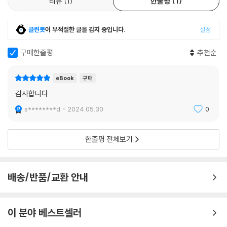
리뷰
1
한줄평
1
- 네이선 핀 (노스 그린빌 대학교 학과장)
클린봇
이 부적절한 글을 감지 중입니다.
설정
이 놀라운 책은 모세가 그리스도에 대해 썼다는 주장을 입증한다. 이 책은
창세기 49장, 출애굽기 15장, 민수기 23-24장, 신명기 32-33장의 주요
구매한줄평
추천순
시문 부분을 포함한 주요 구절에서 텍스트 및 텍스트 간 증거를 풍부하게
제시한다. 케빈 첸은 오경이 나머지 구약과 신약으로 메시아의 빛을 반사
eBook
구매
하고 굴절하기 위해 전략적으로 구성되었음을 보여 준다. 이 책이 널리 그
리고 주의 깊게 읽히기를 소망하고 기도한다.
감사합니다.
- 조슈아 매튜스 (웨스턴 신학교 교수)
s********d
2024.05.30.
0
케빈 첸은 자신의 맨토인 존 세일해머의 어깨 위에 서서 오경에 나타난 메
한줄평 전체보기
시아의 중요성을 증명하는 것으로 자신의 진로를 잡았다. 첸이 특히 세일
해머가 제시한 오경과 시내산/신명기 율법의 구분을 보강하고 견고하게
하는 것은 분명하다. 오경의 메시지는 오경이 메시아의 미래 구원을 내다
배송/반품/교환 안내
보므로 복음이다. 학자들이 반드시 첸의 결론에 동조하는 것은 아니겠지만
첸의 글은 명확하고 통찰력이 있고 자극을 주며 충분히 연구되어 있다. 적
절히 예증하면 첸은 옛 본문을 새롭게 바라보도록 우리에게 도전을 주었
이 분야 베스트셀러
고, 그 결과 이 본문들이 스스로 말한다.