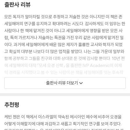
출판사 리뷰
모든 독자가 알아차릴 것으로 추정하고 저술한 것은 아니지만 이 책은 존
세일해머의 연구를 유지하고 확대하려는 시도다. 감사하게도 이 임무는 한
사람이나 한 책에 맡겨진 것이 아니고 세일해머에게 영향을 받은 모든 사
람, 특히 가르치거나 저술하는 특권을 가진 우리 같은 사람에게 맡겨진 일
이다. 과거에 세일해머에게 배운 많은 제자가 훌륭한 교사와 학자가 되었
고 확실히 대부분 나보다 더 많은 업적을 쌓았다. 나는 그들 가운데 일부와
함께 공부하고 그들을 친구와 대화 상대로 둔 것에 감사할 뿐이다. 10년 전
에 세일해머의 대작 『모세 오경 신학』 을 출판한 IVP Academic이 이제
막 경력을 시작했다고 볼 수 있는 사람이 쓴 책을 세일해머를 잇는 후속작
으로 출간하게 된 것을 큰 영광으로 생각한다.
출판사 리뷰 더보기
이 책을 저술하게 된 원동력 가운데 하나는 오경에 대한 세일해머의 주요
작품 두 권(또 한 권은 『내러티브로서의 모세오경』)이 확실히 오경에서 메
시아의 중심적 위치를 강조하는 한편 특히 시내산/신명기 율법 등 다른 문
추천평
제도 상세히 다룬 점에 있었다. 나는 오경의 메시아에 거의 독점적으로 초
점을 맞추고 보통은 그 자체로는 이해되지 못하는 여러 본문을 포함해서
케빈 첸은 이 책에서 이스라엘의 약속된 메시아인 예수에 비추어 오경을
오경의 메시아 본문만 폭넓게 다루는 작품을 저술하는 것이 유익하리라 생
어떻게 이해할지에 대해 과감하고 새롭고 획기적인 연구를 보여 주었다.
각했다.