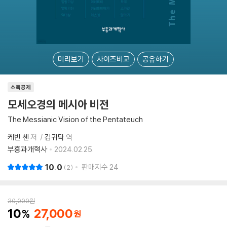
미리보기
사이즈비교
공유하기
소득공제
모세오경의 메시아 비전
The Messianic Vision of the Pentateuch
케빈 첸
저
김귀탁
역
부흥과개혁사
2024.02.25.
10.0
판매지수
24
2
30,000
원
10
27,000