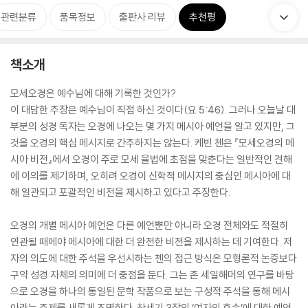
관련분류
품목정보
출판사 리뷰
추천평
책소개
모세오경은 예수님에 대해 기록한 것인가?
이 대담한 주장은 예수님이 직접 하신 것이다(요 5:46). 그러나 오늘날 대
부분의 성경 독자는 오경에 나오는 몇 가지 메시아 예언을 알고 있지만, 그
것을 오경의 핵심 메시지로 간주하지는 않는다. 케빈 첸은 『모세오경의 메
시아 비전』에서 오경이 주로 모세 율법에 초점을 맞춘다는 일반적인 견해
에 이의를 제기하며, 오히려 오경이 신학적 메시지의 중심인 메시아에 대
해 일관되고 포괄적인 비전을 제시하고 있다고 주장한다.
오경의 개별 메시아 예언은 다른 예언뿐만 아니라 오경 전체와도 적절히
연관될 때에야 메시아에 대한 더 완전한 비전을 제시하는 데 기여한다. 저
자의 의도에 대한 주석을 우선시하는 첸의 접근 방식은 모형론적 논증보다
구약 성경 자체의 의미에 더 중점을 둔다. 그는 존 세일해머의 연구를 바탕
으로 오경을 하나의 통일된 문학 작품으로 보는 구성적 주석을 통해 메시
아라는 주제를 새롭게 조명한다. 창세기 3장의 ‘여자의 후손’에 대한 예언