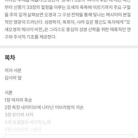
부터 신명기 33장의 절정을 이루는 모세의 축복에 이르기까지 주요 구절
을 주의 깊게 살펴보면 오경과 그 구성 전략을 통해 빛나는 메시아의 본질
적인 영광이 드러난다. 성경학자, 목회자, 사려 깊은 평신도 독자에게 『모
세오경의 메시아 비전』은 그리스도 중심의 성경 신학을 위한 매혹적인 연
구와 주석적 기초를 제공한다.
목차
저자 서문
감사의 말
서론
1장 여자의 후손
2장 족장 내러티브에 나타난 아브라함의 자손
3장 유다의 사자
4장 유월절과 바다의 노래
5장 시내산의 그림자
6장 놋뱀과 발람의 예언