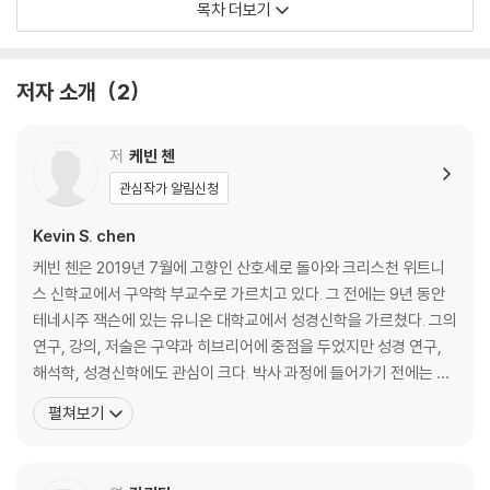
목차 더보기
7장 모세와 같은 선지자
8장 유다에 대한 축복
9장 시내산/신명기 율법의 반복된 위반
저자 소개
2
결론
참고문헌
저
케빈 첸
관심작가 알림신청
Kevin S. chen
케빈 첸은 2019년 7월에 고향인 산호세로 돌아와 크리스천 위트니
스 신학교에서 구약학 부교수로 가르치고 있다. 그 전에는 9년 동안
테네시주 잭슨에 있는 유니온 대학교에서 성경신학을 가르쳤다. 그의
연구, 강의, 저술은 구약과 히브리어에 중점을 두었지만 성경 연구,
해석학, 성경신학에도 관심이 크다. 박사 과정에 들어가기 전에는 3
년 동안 실리콘 밸리에서 전기 엔지니어로 일했다. 첸 교수는 중국계
펼쳐보기
와 아시아계 미국인 교회에서 수년 동안 리더십, 설교, 교육 분야에서
사역했다. 『출애굽기 15장 17절 등에 나오는 종말론적 성소』의 저자
이며, 『월드와이드 스터디 바이블』의 본문 해