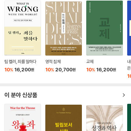
- 스티븐 뎀프스터 (크랜들 대학교 종교 연구 교수)
팀 켈러, 죄를 말하다
영적 침체
교제
내
은
10
16,200
10
20,700
10
16,200
%
%
%
원
원
원
1
이 분야 신상품