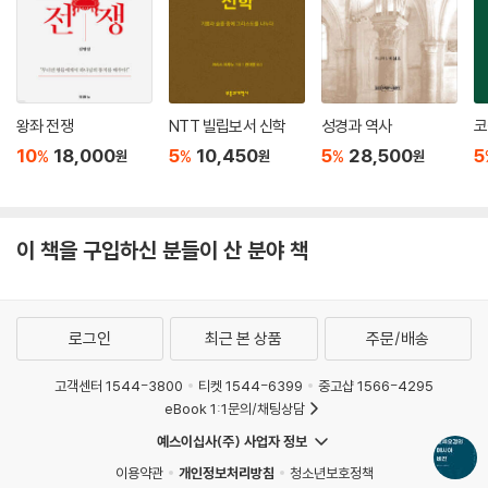
왕좌 전쟁
NTT 빌립보서 신학
성경과 역사
코
10
18,000
5
10,450
5
28,500
5
%
%
%
원
원
원
이 책을 구입하신 분들이 산 분야 책
로그인
최근 본 상품
주문/배송
고객센터 1544-3800
티켓 1544-6399
중고샵 1566-4295
eBook 1:1문의/채팅상담
예스이십사(주) 사업자 정보
이용약관
개인정보처리방침
청소년보호정책