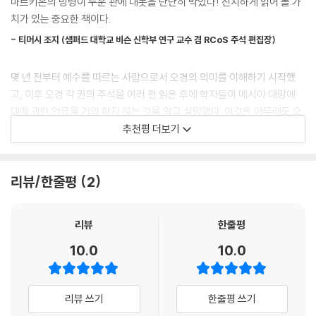
마르키온의 망령이 누운 관에 대못을 단단히 박았다! 진지하게 읽어 볼 가
치가 있는 중요한 책이다.
이 책을 이해하기 위해 세일해머의 작품에 익숙할 것이 요구되는 것은 아
- 티머시 조지 (샘퍼드 대학교 비슨 신학부 연구 교수 겸 RCoS 주석 편집장)
니지만 세일해머의 작품에 익숙한 분은 이 책이 특히 방법론과 오경의 종
합적 해석과 관련해 오경의 구조와 핵심적인 시 본문에 기반을 두고 세일
몇 년 전부터 예수를 따르는 사람으로서 오경의 의미를 이해하기 시작했
해머가 걸었던 일반적 경로를 따르고 있음을 빠르게 인식할 것이다. 동시
고, 이후 오경 각 권의 주석을 여러 편 읽은 후에 학자들이 메시아 대망에
에 주의 깊게 비교하면 이 책이 주해적으로 일부 핵심 요점(예. 창 3:15)에
대해 귀한 언급을 거의 하지 않는 것을 알고 실망했다. 이것은 아무래도 오
서 세일해머의 견해와 다르고, 다른 요점(예. 27:27-29; 49:8-12)에서
경의 문법적-역사적 해석에 대한 학문적 연구 어디에도 메시아가 들어설
추천평 더보기
는 세일해머보다 훨씬 멀리 나간다는 것도 확인할 것이다. 따라서 세일해
자리가 없다는 것을 의미했다. 첸 박사의 책은 학문적으로 오경의 문자적
머는 내가 내린 어떤 결론에 대해서는 동의하지 않을 것이라고 생각한다.
의미의 본질적 부분에 메시아 사상이 들어가 있음을 설득력 있게 변호한
물론 모든 면에서 세일해머를 따르는 것이 목표였다면 이 책은 불필요할
다. 학자만 아니라 평신도에게도 이 책을 강력히 추천한다.
리뷰/한줄평
2
것이다. 내가 핵심 지점에서 세일해머를 따랐다는 것은 내가 종종 세일해
머의 주장을 설득력 있다고 간주했음을 뜻한다.
- 세스 포스텔 (이스라엘 성경 대학 학장)
리뷰
한줄평
동시에 오경에서 메시아 사상을 그 이상으로 훨씬 깊이 제시한다고 생각되
세심하게 연구한 이 책에서 케빈 첸은 존 세일해머의 방법론을 통찰력 있
10.0
10.0
는 다른 내용도 찾아냈다. 과거에 세일해머는 오경에는 찾아낼 것이 여전
게 적용하고 확장하여 오경 메시아 비전의 의미를 조명한다. 이 책은 모세
히 많다고 믿는다고 말한 적이 있다. 나는 내가 그중 일부를 찾아냈기를 바
오경에서 발견되는 메시아 예언의 네트워크가 신학 메시지의 중심에 있는
란다. 메시아 사상이 충분히 실현되고 각 사람의 공적이 불로 시험받을(고
메시아에 대한 일관되고 포괄적인 비전을 투사하기 위해 설계되고 의도된
리뷰 쓰기
한줄평 쓰기
전 3:13) 그날까지 내가 얼마나 충실하게 오경의 메시아 사상을 제시했는
복잡한 배열 또는 상호 연관된 렌즈로 이해할 수 있다고 주장하며 널리 관