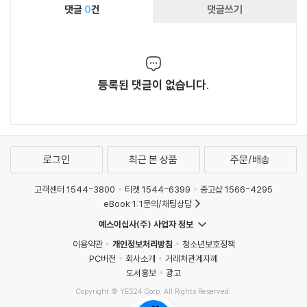
댓글
0
건
댓글쓰기
등록된 댓글이 없습니다.
로그인
최근 본 상품
주문/배송
고객센터 1544-3800
티켓 1544-6399
중고샵 1566-4295
eBook 1:1문의/채팅상담
예스이십사(주) 사업자 정보
이용약관
개인정보처리방침
청소년보호정책
PC버전
회사소개
거래처관계자께
도서홍보
광고
Copyright © YES24 Corp. All Rights Reserved.
MATOM9