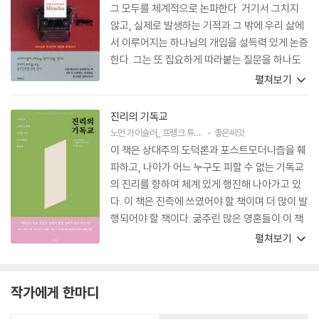
그 모두를 체계적으로 논파한다. 거기서 그치지
않고, 실제로 발생하는 기적과 그 밖에 우리 삶에
서 이루어지는 하나님의 개입을 설득력 있게 논증
한다. 그는 또 집요하게 따라붙는 질문을 하나도
피해 가지 않는다. 하나님은 우리에게 닥쳐오는
펼쳐보기
문제를 초자연적으로 다 해결해 주거나 인간의 고
난을 이생에서 다 없애 주지는 않으시는데, 스트
진리의 기독교
로벨이 설명한 이유를 들으면 위로가 된다. 이 책
노먼 가이슬러
,
프랭크 튜렉
저
박규태
좋은씨앗
역
은 갈급한 신자를 흡족하게 해 주는 정도가 아니
이 책은 상대주의 도덕론과 포스트모더니즘을 훼
라, 주관적이고 체험적이고 일화적인 면부터 객
파하고, 나아가 어느 누구도 피할 수 없는 기독교
관적이고 이성적이고 신학적인 면까지 주제의 범
의 진리를 향하여 체계 있게 행진해 나아가고 있
위를 총망라하여 다루었다.
다. 이 책은 진즉에 쓰였어야 할 책이며 더 많이 발
행되어야 할 책이다. 굶주린 많은 영혼들이 이 책
에서 탁월하게 제시된 진리의 기독교를 만날 수
펼쳐보기
있기를 기대한다..
작가에게 한마디