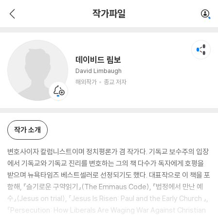
데이비드 림보
작가파일
해외작가
종교 저자
데이비드 림보
David Limbaugh
해외작가
종교 저자
작가 소개
변호사이자 칼럼니스트이며 정치평론가 겸 작가다. 기독교 보수주의 입장
에서 기독교와 기독교 진리를 변호하는 그의 책 다수가 독자에게 호평을
받으며 뉴욕타임즈 베스트셀러로 선정되기도 했다. 대표작으로 이 책을 포
함해, 『슬기로운 구약읽기』(The Emmaus Code), 『법정에서 만난 예
수』(Jesus on trial), 『Jesus Is Risen: Paul and the Early Church 』,
『Persecution: How Liberals Are Waging War Against Christian