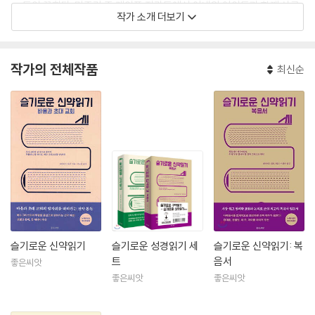
s』 등이 꼽힌다. 미주리 주 케이프 지라도에서 아내와 아이들과 함께 살고
작가 소개 더보기
있다.
작가의 전체작품
최신순
슬기로운 신약읽기
슬기로운 성경읽기 세
슬기로운 신약읽기: 복
트
음서
좋은씨앗
좋은씨앗
좋은씨앗